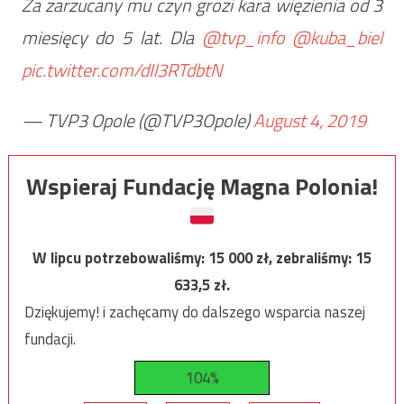
Za zarzucany mu czyn grozi kara więzienia od 3
miesięcy do 5 lat. Dla
@tvp_info
@kuba_biel
pic.twitter.com/dIl3RTdbtN
— TVP3 Opole (@TVP3Opole)
August 4, 2019
Wspieraj Fundację Magna Polonia!
W lipcu potrzebowaliśmy:
15 000
zł, zebraliśmy:
15
633,5
zł.
Dziękujemy! i zachęcamy do dalszego wsparcia naszej
fundacji.
104%