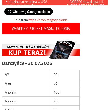
Nawigacja
Kolejna strzelanina w USA,
[WIDEO] Kowal zawinił,
Cygana powiesili. Powrót
znów jest wiele ofiar
seryjnego samobójcy?
wpisu
Grzegorz Braun
Telegram
https://t.me/magnapolonia
WESPRZYJ PROJEKT MAGNA POLONIA
Darczyńcy - 30.07.2026
AP
30
Artur
70
Anonim
100
Anonim
200
Arleta
90