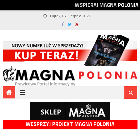
W
S
P
I
E
R
A
J
M
A
G
N
A
P
O
L
O
N
I
A
Piątek, 07 Sierpnia 2026
WESPRZYJ PROJEKT MAGNA POLONIA