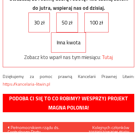
do jutra, wspieraj nas od dzisiaj.
30 zł
50 zł
100 zł
Inna kwota
Zobacz kto wparł nas tym miesiącu:
Tutaj
Dziękujemy za pomoc prawną Kancelarii Prawnej Litwin:
https://kancelaria-litwin.pl
PODOBA CI SIĘ TO CO ROBIMY? WESPRZYJ PROJEKT
MAGNA POLONIA!
Nawigacja
Pełnomocnikiem rządu ds.
Kolejnych członków
zorganizowanej grupy
Centralnego Portu
przestępczej o charakterze
Komunikacyjnego zostanie