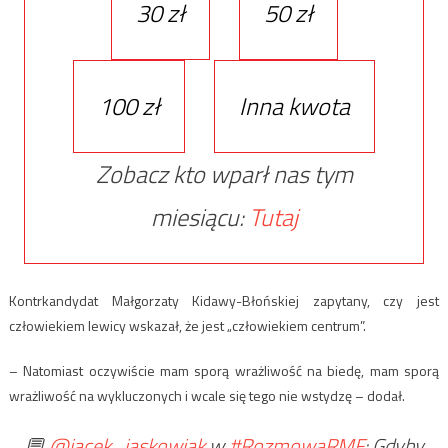
30 zł
50 zł
100 zł
Inna kwota
Zobacz kto wparł nas tym
miesiącu:
Tutaj
Kontrkandydat Małgorzaty Kidawy-Błońskiej zapytany, czy jest
człowiekiem lewicy wskazał, że jest „człowiekiem centrum”.
– Natomiast oczywiście mam sporą wrażliwość na biedę, mam sporą
wrażliwość na wykluczonych i wcale się tego nie wstydzę – dodał.
💬
@jacek_jaskowiak
w
#RozmowaRMF
: Gdyby