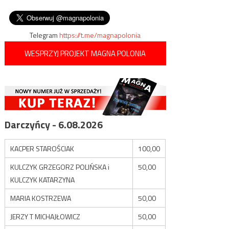
wpisu
zbrojnym zatrzymali stołeczni
Marcin Horała
policjanci
Telegram
https://t.me/magnapolonia
WESPRZYJ PROJEKT MAGNA POLONIA
Darczyńcy - 6.08.2026
KACPER STAROŚCIAK
100,00
KULCZYK GRZEGORZ POLIŃSKA i
50,00
KULCZYK KATARZYNA
MARIA KOSTRZEWA
50,00
JERZY T MICHAJŁOWICZ
50,00