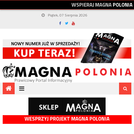
W
S
P
I
E
R
A
J
M
A
G
N
A
P
O
L
O
N
I
A
Piątek, 07 Sierpnia 2026
WESPRZYJ PROJEKT MAGNA POLONIA