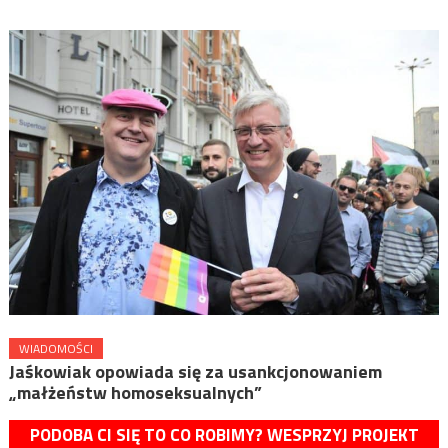
WIADOMOŚCI
Jaśkowiak opowiada się za usankcjonowaniem
„małżeństw homoseksualnych”
PODOBA CI SIĘ TO CO ROBIMY? WESPRZYJ PROJEKT