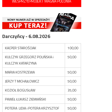
WESPRZYJ PROJEKT MAGNA POLONIA
Darczyńcy - 6.08.2026
KACPER STAROŚCIAK
100,00
KULCZYK GRZEGORZ POLIŃSKA i
50,00
KULCZYK KATARZYNA
MARIA KOSTRZEWA
50,00
JERZY T MICHAJŁOWICZ
50,00
KOZIOŁ BOGUSŁAW
35,00
PAWEŁ ŁUKASZ ZIEMIAŃSKI
50,00
POTERA LIDIA i POTERA KRZYSZTOF
50,00