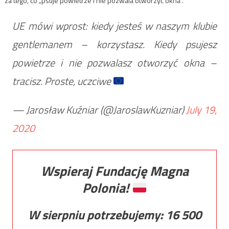
za tego, co „psuje powietrze i nie pozwala otworzyć okna”.
UE mówi wprost: kiedy jesteś w naszym klubie
gentlemanem – korzystasz. Kiedy psujesz
powietrze i nie pozwalasz otworzyć okna –
tracisz. Proste, uczciwe
— Jarosław Kuźniar (@JaroslawKuzniar)
July 19,
2020
Wspieraj Fundację Magna
Polonia!
W sierpniu potrzebujemy:
16 500