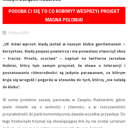
PODOBA CI SIĘ TO CO ROBIMY? WESPRZYJ PROJEKT
MAGNA POLONIA!
19 lipca 2020
„UE mówi wprost: kiedy jesteś w naszym klubie gentlemanem –
korzystasz. Kiedy psujesz powietrze i nie pozwalasz otworzyć okna
– tracisz. Proste, uczciwe” – napisał na twitterze Jarosław
Kuźniar, który tym samym przyznał, że słowa o tolerancji i
poszanowaniu różnorodności są jedynie parawanem, za którym
kryje się wrogość i pogarda w stosunku do tych, którzy „nie należą
do klubu”.
W sumie podobne zasady panowały w Związku Radzieckim, gdzie
wiele mówiło się o wolności i równości, a w rzeczywistości
przynależność do partii komunistycznej dawała wszelkie przywileje. Do
tego trzeba było trzymać się obowiązującej linii, by nie zostać uznanym