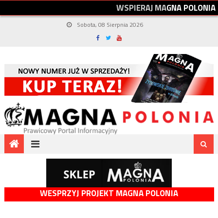
W
S
P
I
E
R
A
J
M
A
G
N
A
P
O
L
O
N
I
A
Sobota, 08 Sierpnia 2026
WESPRZYJ PROJEKT MAGNA POLONIA