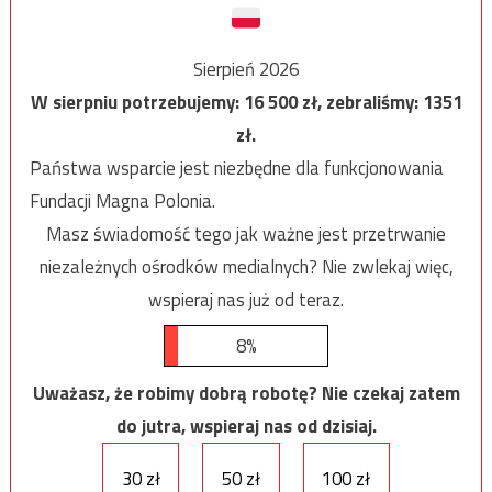
Sierpień 2026
W sierpniu potrzebujemy:
16 500
zł, zebraliśmy:
1351
zł.
Państwa wsparcie jest niezbędne dla funkcjonowania
Fundacji Magna Polonia.
Masz świadomość tego jak ważne jest przetrwanie
niezależnych ośrodków medialnych? Nie zwlekaj więc,
wspieraj nas już od teraz.
8%
Uważasz, że robimy dobrą robotę? Nie czekaj zatem
do jutra, wspieraj nas od dzisiaj.
30 zł
50 zł
100 zł