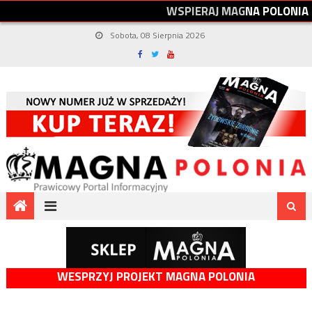
W
S
P
I
E
R
A
J
M
A
G
N
A
P
O
L
O
N
I
A
Sobota, 08 Sierpnia 2026
WESPRZYJ PROJEKT MAGNA POLONIA