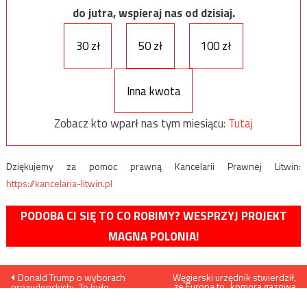
do jutra, wspieraj nas od dzisiaj.
30 zł
50 zł
100 zł
Inna kwota
Zobacz kto wparł nas tym miesiącu:
Tutaj
Dziękujemy za pomoc prawną Kancelarii Prawnej Litwin:
https://kancelaria-litwin.pl
PODOBA CI SIĘ TO CO ROBIMY? WESPRZYJ PROJEKT
MAGNA POLONIA!
Nawigacja
Donald Trump o wyborach
Węgierski urzędnik stwierdził,
że Europa to „komora gazowa
prezydenckich: „To było
George’a Sorosa”, a Polacy i
wpisu
oszustwo”
Węgrzy to „nowi Żydzi”