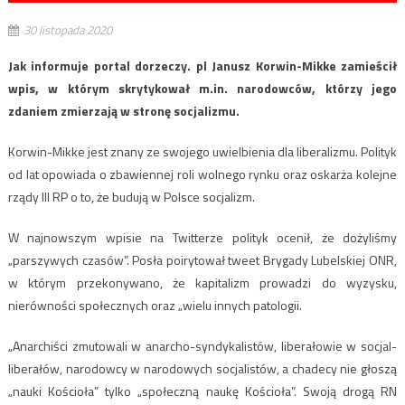
30 listopada 2020
Jak informuje portal dorzeczy. pl Janusz Korwin-Mikke zamieścił
wpis, w którym skrytykował m.in. narodowców, którzy jego
zdaniem zmierzają w stronę socjalizmu.
Korwin-Mikke jest znany ze swojego uwielbienia dla liberalizmu. Polityk
od lat opowiada o zbawiennej roli wolnego rynku oraz oskarża kolejne
rządy III RP o to, że budują w Polsce socjalizm.
W najnowszym wpisie na Twitterze polityk ocenił, że dożyliśmy
„parszywych czasów”. Posła poirytował tweet Brygady Lubelskiej ONR,
w którym przekonywano, że kapitalizm prowadzi do wyzysku,
nierówności społecznych oraz „wielu innych patologii.
„Anarchiści zmutowali w anarcho-syndykalistów, liberałowie w socjal-
liberałów, narodowcy w narodowych socjalistów, a chadecy nie głoszą
„nauki Kościoła” tylko „społeczną naukę Kościoła”. Swoją drogą RN