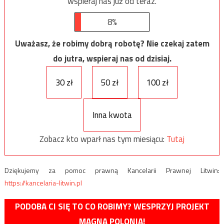
wspieraj nas już od teraz.
8%
Uważasz, że robimy dobrą robotę? Nie czekaj zatem
do jutra, wspieraj nas od dzisiaj.
30 zł
50 zł
100 zł
Inna kwota
Zobacz kto wparł nas tym miesiącu:
Tutaj
Dziękujemy za pomoc prawną Kancelarii Prawnej Litwin:
https://kancelaria-litwin.pl
PODOBA CI SIĘ TO CO ROBIMY? WESPRZYJ PROJEKT
MAGNA POLONIA!