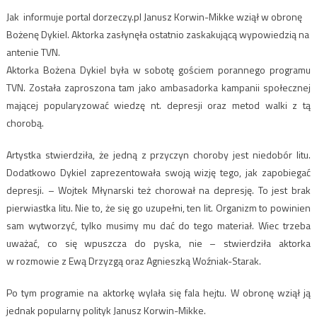
Jak informuje portal dorzeczy.pl Janusz Korwin-Mikke wziął w obronę
Bożenę Dykiel. Aktorka zasłynęła ostatnio zaskakującą wypowiedzią na
antenie TVN.
Aktorka Bożena Dykiel była w sobotę gościem porannego programu
TVN. Została zaproszona tam jako ambasadorka kampanii społecznej
mającej popularyzować wiedzę nt. depresji oraz metod walki z tą
chorobą.
Artystka stwierdziła, że jedną z przyczyn choroby jest niedobór litu.
Dodatkowo Dykiel zaprezentowała swoją wizję tego, jak zapobiegać
depresji. – Wojtek Młynarski też chorował na depresję. To jest brak
pierwiastka litu. Nie to, że się go uzupełni, ten lit. Organizm to powinien
sam wytworzyć, tylko musimy mu dać do tego materiał. Wiec trzeba
uważać, co się wpuszcza do pyska, nie – stwierdziła aktorka
w rozmowie z Ewą Drzyzgą oraz Agnieszką Woźniak-Starak.
Po tym programie na aktorkę wylała się fala hejtu. W obronę wziął ją
jednak popularny polityk Janusz Korwin-Mikke.