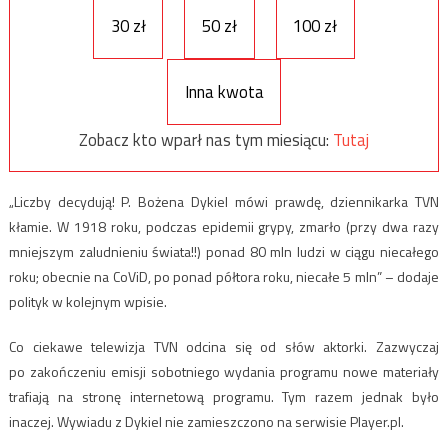
30 zł
50 zł
100 zł
Inna kwota
Zobacz kto wparł nas tym miesiącu:
Tutaj
„Liczby decydują! P. Bożena Dykiel mówi prawdę, dziennikarka TVN
kłamie. W 1918 roku, podczas epidemii grypy, zmarło (przy dwa razy
mniejszym zaludnieniu świata!!) ponad 80 mln ludzi w ciągu niecałego
roku; obecnie na CoViD, po ponad półtora roku, niecałe 5 mln” – dodaje
polityk w kolejnym wpisie.
Co ciekawe telewizja TVN odcina się od słów aktorki. Zazwyczaj
po zakończeniu emisji sobotniego wydania programu nowe materiały
trafiają na stronę internetową programu. Tym razem jednak było
inaczej. Wywiadu z Dykiel nie zamieszczono na serwisie Player.pl.