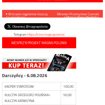
Nawigacja
W Izraelu nagminnie niszczy
Minister Przemysław Czarnek
o Marszu Niepodległości:
się cmentarze
„Znakomite
wpisu
Palestyńczyków
przedsięwzięcie”
Telegram
https://t.me/magnapolonia
WESPRZYJ PROJEKT MAGNA POLONIA
Darczyńcy - 6.08.2026
KACPER STAROŚCIAK
100,00
KULCZYK GRZEGORZ POLIŃSKA i
50,00
KULCZYK KATARZYNA