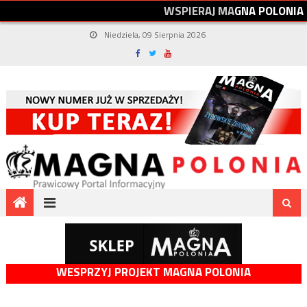
W
S
P
I
E
R
A
J
M
A
G
N
A
P
O
L
O
N
I
A
Niedziela, 09 Sierpnia 2026
WESPRZYJ PROJEKT MAGNA POLONIA