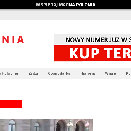
W
S
P
I
E
R
A
J
M
A
G
N
A
P
O
L
O
N
I
A
& Holocher
Żydzi
Gospodarka
Historia
Wiara
Po