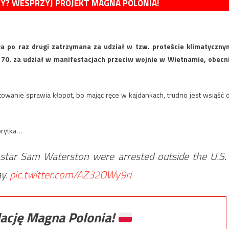
MY? WESPRZYJ PROJEKT MAGNA POLONIA!
a po raz drugi zatrzymana za udział w tzw. proteście klimatyczny
 70. za udział w manifestacjach przeciw wojnie w Wietnamie, obecn
owanie sprawia kłopot, bo mając ręce w kajdankach, trudno jest wsiąść 
ebrytka…
star Sam Waterston were arrested outside the U.S.
ay.
pic.twitter.com/AZ32OWy9ri
ację Magna Polonia!