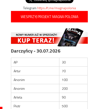
Telegram
https://t.me/magnapolonia
WESPRZYJ PROJEKT MAGNA POLONIA
Darczyńcy - 30.07.2026
AP
30
Artur
70
Anonim
100
Anonim
200
Arleta
90
Piotr
500