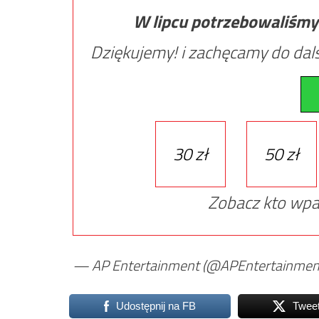
W lipcu potrzebowaliśmy
Dziękujemy! i zachęcamy do dals
30 zł
50 zł
Zobacz kto wpa
— AP Entertainment (@APEntertainmen
Udostępnij na FB
Twee