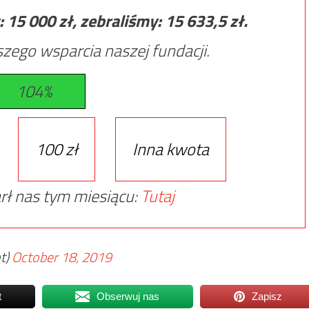
:
15 000
zł, zebraliśmy:
15 633,5
zł.
zego wsparcia naszej fundacji.
104%
100 zł
Inna kwota
rł nas tym miesiącu:
Tutaj
t)
October 18, 2019
t
Obserwuj nas
Zapisz