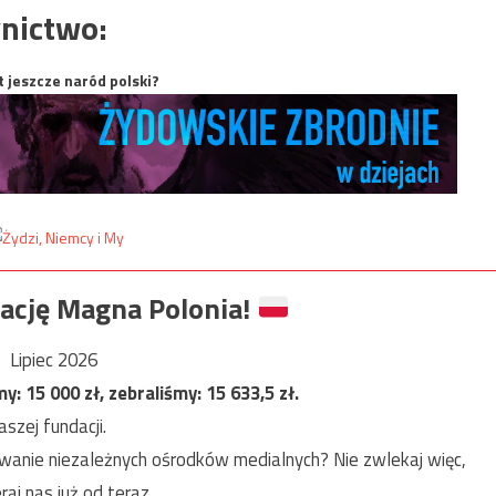
nictwo:
t jeszcze naród polski?
ację Magna Polonia!
Lipiec 2026
my:
15 000
zł, zebraliśmy:
15 633,5
zł.
szej fundacji.
anie niezależnych ośrodków medialnych? Nie zwlekaj więc,
raj nas już od teraz.