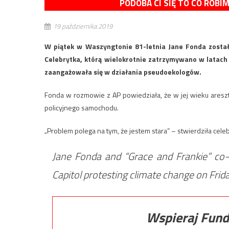
PODOBA CI SIĘ TO CO ROBI
19 października 2019
W piątek w Waszyngtonie 81-letnia Jane Fonda został
Celebrytka, którą wielokrotnie zatrzymywano w latach
zaangażowała się w działania pseudoekologów.
Fonda w rozmowie z AP powiedziała, że w jej wieku areszt
policyjnego samochodu.
„Problem polega na tym, że jestem stara” – stwierdziła cel
Jane Fonda and “Grace and Frankie” co-
Capitol protesting climate change on Frid
Wspieraj Fund