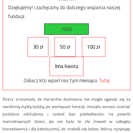
Dziękujemy! i zachęcamy do dalszego wsparcia naszej
fundacji.
104%
30 zł
50 zł
100 zł
Inna kwota
Zobacz kto wparł nas tym miesiącu:
Tutaj
Rzecz zrozumiała, że hierarchia duchowna nie mogła uganiać się za
niesforną myślą ludzką po wertepach herezji, musiała surowo oceniać
podobne odchylenia i czekać bez pobłażliwości na powrót
marnotrawnych dzieci, ale nie było to złe (nawet w odległej
konsekwencji i dla katolicyzmu), że znaleźli się ludzie, którzy, ryzykując