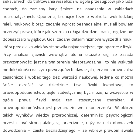
seksualnych, do traktowania wszelkich w ogóle przestępców jako ludzi
chorych, do zamiany kary śmierci na osadzanie w zakładach
neuropatycznych. Oponenci, broniący tezy o wolności woli ludzkiej
mieli, naukowo biorąc, zadanie wprost beznadziejne, musieli bowiem
przeczyć prawu, które jak szeroka i długa dziedzina nauki, nigdzie nie
dopuszczało wyjątków. Cios, zadany determinizmowi wyszedł z nauki,
która przez kilka wieków stanowiła najmocniejsze jego oparcie: z fizyki.
Przy analizie zjawisk wewnątrz atomu okazało się, że zasada
przyczynowości jest na tym terenie niesprawdzalna i to nie wskutek
niedokładności naszych przyrządów badawczych, lecz niesprawdzalna
zasadniczo i wobec tego bez wartości naukowej. Jedyne co można
ściśle określić w dziedzinie tzw. fizyki kwantowej to
prawdopodobieństwo, ujęte statystycznie; być może, iż wszystkie w
ogóle prawa fizyki mają ten statystyczny charakter. A
prawdopodobieństwo jest przeciwieństwem konieczności. W obliczu
takich wyników wiedzy przyrodniczej, determiniści psychologiczni
przestali być stroną atakującą, przeciwnie, ciąży na nich obowiązek
dowodzenia – zaiste beznadziejnego – że wbrew prawom świata