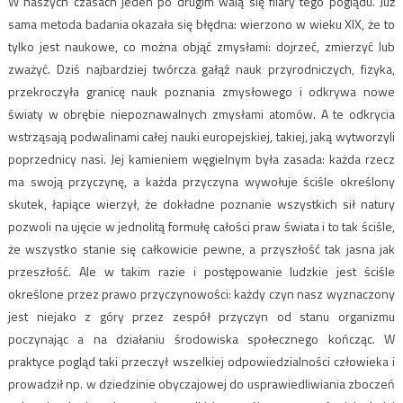
W naszych czasach jeden po drugim walą się filary tego poglądu. Już
sama metoda badania okazała się błędna: wierzono w wieku XIX, że to
tylko jest naukowe, co można objąć zmysłami: dojrzeć, zmierzyć lub
zważyć. Dziś najbardziej twórcza gałąź nauk przyrodniczych, fizyka,
przekroczyła granicę nauk poznania zmysłowego i odkrywa nowe
światy w obrębie niepoznawalnych zmysłami atomów. A te odkrycia
wstrząsają podwalinami całej nauki europejskiej, takiej, jaką wytworzyli
poprzednicy nasi. Jej kamieniem węgielnym była zasada: każda rzecz
ma swoją przyczynę, a każda przyczyna wywołuje ściśle określony
skutek, łapiące wierzył, że dokładne poznanie wszystkich sił natury
pozwoli na ujęcie w jednolitą formułę całości praw świata i to tak ściśle,
że wszystko stanie się całkowicie pewne, a przyszłość tak jasna jak
przeszłość. Ale w takim razie i postępowanie ludzkie jest ściśle
określone przez prawo przyczynowości: każdy czyn nasz wyznaczony
jest niejako z góry przez zespół przyczyn od stanu organizmu
poczynając a na działaniu środowiska społecznego kończąc. W
praktyce pogląd taki przeczył wszelkiej odpowiedzialności człowieka i
prowadził np. w dziedzinie obyczajowej do usprawiedliwiania zboczeń