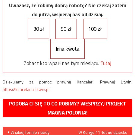
Uważasz, że robimy dobrą robotę? Nie czekaj zatem
do jutra, wspieraj nas od dzisiaj.
30 zł
50 zł
100 zł
Inna kwota
Zobacz kto wparł nas tym miesiącu:
Tutaj
Dziękujemy za pomoc prawną Kancelarii Prawnej Litwin:
https://kancelaria-litwin.pl
PODOBA CI SIĘ TO CO ROBIMY? WESPRZYJ PROJEKT
MAGNA POLONIA!
Nawigacja
W jakiej formie i kiedy
W Kongo 11-letnie dziecko