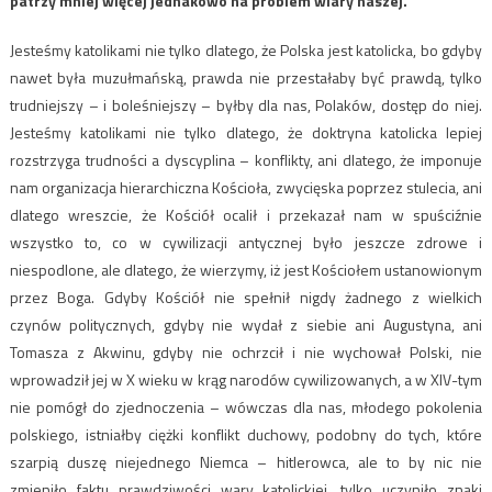
patrzy mniej więcej jednakowo na problem wiary naszej.
Jesteśmy katolikami nie tylko dlatego, że Polska jest katolicka, bo gdyby
nawet była muzułmańską, prawda nie przestałaby być prawdą, tylko
trudniejszy – i boleśniejszy – byłby dla nas, Polaków, dostęp do niej.
Jesteśmy katolikami nie tylko dlatego, że doktryna katolicka lepiej
rozstrzyga trudności a dyscyplina – konflikty, ani dlatego, że imponuje
nam organizacja hierarchiczna Kościoła, zwycięska poprzez stulecia, ani
dlatego wreszcie, że Kościół ocalił i przekazał nam w spuściźnie
wszystko to, co w cywilizacji antycznej było jeszcze zdrowe i
niespodlone, ale dlatego, że wierzymy, iż jest Kościołem ustanowionym
przez Boga. Gdyby Kościół nie spełnił nigdy żadnego z wielkich
czynów politycznych, gdyby nie wydał z siebie ani Augustyna, ani
Tomasza z Akwinu, gdyby nie ochrzcił i nie wychował Polski, nie
wprowadził jej w X wieku w krąg narodów cywilizowanych, a w XIV-tym
nie pomógł do zjednoczenia – wówczas dla nas, młodego pokolenia
polskiego, istniałby ciężki konflikt duchowy, podobny do tych, które
szarpią duszę niejednego Niemca – hitlerowca, ale to by nic nie
zmieniło faktu prawdziwości wary katolickiej, tylko uczyniło znaki