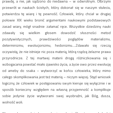
prawdę, a nie, jak sądzono do niedawna – w odwrotnym. Olbrzymi
przewrót w naukach ścisłych, który dokonał się w naszym stuleciu,
potwierdza tę wiarę i tę pewność. Człowiek, który chciał w drugiej
połowie XIX wieku bronić argumentami naukowymi podstawowych
zasad wiary, mógł snadnie załamać ręce. Wszystkie dziedziny nauki
zdawały się wielkim głosem dowodzić słuszności metod
pozytywistycznych, prawdziwości poglądów materializmu,
determinizmu, ewolucjonizmu, hedonizmu….Zdawało się rzeczą
oczywistą, że nie istnieje nic poza materią, którą rządzą żelazne prawa
przyrodnicze. Z tej martwej materii drogą różniczkowania się i
wzbogacania powstać miało zjawisko życia, a życie owo przez ewolucję
od ameby do ssaka – wytworzyć w końcu człowieka, który mimo
całego skomplikowania jest też materią – niczym więcej. Stąd wniosek
logiczny, że człowiek w postępowaniu swym kieruje się wyłącznie i w
sposób konieczny względem na własną przyjemność a komplikuje
sobie jedynie życie wytworami swej wyobraźni, jak Bóg, dusza,
wolność woli.