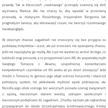
prawdę. Tak w kleszczach „naukowego” przesądu szamocą się dziś
wyznawcy Marksa. Ale nie znaczy to, aby wpadać w przeciwną
przesadę, w mistycyzm Rosenberga, irracjonalizm Bergsona lub
pragmatyzm Jamesa, aby lekceważyć rozum, nie tworzyć rozumowego
światopoglądu.
W obecnym chaosie zagadnień nie zrzeszymy się bez przyjęcia za
podstawę instynktów i uczuć, ale już zrzeszeni nie opanujemy chaosu,
jeśli nie zwyciężymy go myślą. Ale czyż nie wystarczy wrócić do tego, co
ludzkość ongi porzuciła, a co przypomniał Leon XIII, do wspaniałej myśli
świętego Tomasza z Akwinu, uzupełnionej komentarzami
kompetentnych czynników od XIV wieku aż po dzień dzisiejszy? Jeśli
chodzi o Tomasza, to geniusz jego objął szersze horyzonty i stworzył
pełniejszy system, niż jakikolwiek myśliciel epoki późniejszej, ale
filozofia jego obok szeregu tez wiecznych posiada szereg związanych
z epoką, ówczesnym stanem wiedzy, ustrojem społecznym i
ówczesnym podejściem do zagadnień. „Choćby się było jak najbardziej
przywiązanym do ideału chrześcijaństwa średniowiecznego, trzeba