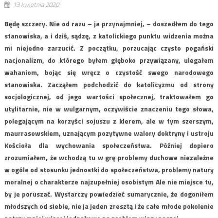
13 kwietnia 2020
Będę szczery. Nie od razu – ja przynajmniej, – doszedłem do tego
stanowiska, a i dziś, sądzę, z katolickiego punktu widzenia można
mi niejedno zarzucić. Z początku, porzucając czysto pogański
nacjonalizm, do którego byłem głęboko przywiązany, ulegałem
wahaniom, bojąc się wręcz o czystość swego narodowego
stanowiska. Zacząłem podchodzić do katolicyzmu od strony
socjologicznej, od jego wartości społecznej, traktowałem go
utylitarnie, nie w wulgarnym, oczywiście znaczeniu tego słowa,
polegającym na korzyści sojuszu z klerem, ale w tym szerszym,
maurrasowskiem, uznającym pozytywne walory doktryny i ustroju
Kościoła dla wychowania społeczeństwa. Później dopiero
zrozumiałem, że wchodzą tu w grę problemy duchowe niezależne
w ogóle od stosunku jednostki do społeczeństwa, problemy natury
moralnej o charakterze najzupełniej osobistym Ale nie miejsce tu,
by je poruszać. Wystarczy powiedzieć sumarycznie, że dogoniłem
młodszych od siebie, nie ja jeden zresztą i że całe młode pokolenie