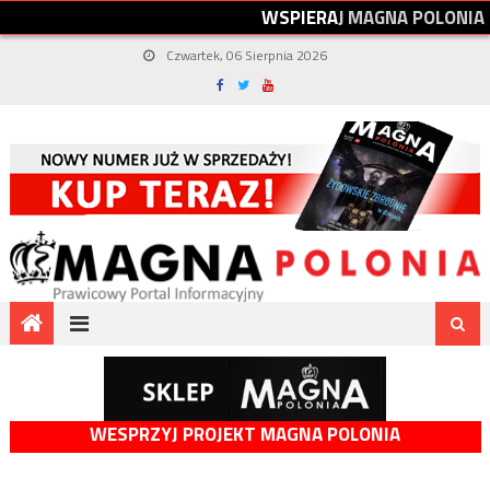
W
S
P
I
E
R
A
J
M
A
G
N
A
P
O
L
O
N
I
A
Czwartek, 06 Sierpnia 2026
WESPRZYJ PROJEKT MAGNA POLONIA