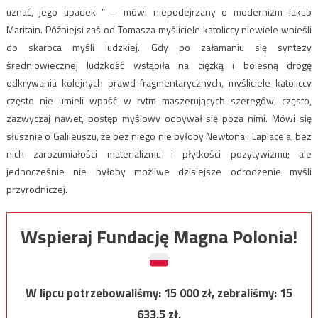
uznać, jego upadek ” – mówi niepodejrzany o modernizm Jakub
Maritain. Późniejsi zaś od Tomasza myśliciele katoliccy niewiele wnieśli
do skarbca myśli ludzkiej. Gdy po załamaniu się syntezy
średniowiecznej ludzkość wstąpiła na ciężką i bolesną drogę
odkrywania kolejnych prawd fragmentarycznych, myśliciele katoliccy
często nie umieli wpaść w rytm maszerujących szeregów, często,
zazwyczaj nawet, postęp myślowy odbywał się poza nimi. Mówi się
słusznie o Galileuszu, że bez niego nie byłoby Newtona i Laplace’a, bez
nich zarozumiałości materializmu i płytkości pozytywizmu; ale
jednocześnie nie byłoby możliwe dzisiejsze odrodzenie myśli
przyrodniczej.
Wspieraj Fundację Magna Polonia!
W lipcu potrzebowaliśmy:
15 000
zł, zebraliśmy:
15
633,5
zł.