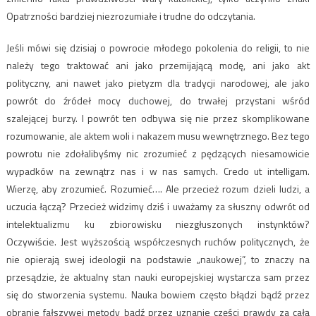
Opatrzności bardziej niezrozumiałe i trudne do odczytania.
Jeśli mówi się dzisiaj o powrocie młodego pokolenia do religii, to nie
należy tego traktować ani jako przemijającą modę, ani jako akt
polityczny, ani nawet jako pietyzm dla tradycji narodowej, ale jako
powrót do źródeł mocy duchowej, do trwałej przystani wśród
szalejącej burzy. I powrót ten odbywa się nie przez skomplikowane
rozumowanie, ale aktem woli i nakazem musu wewnętrznego. Bez tego
powrotu nie zdołalibyśmy nic zrozumieć z pędzących niesamowicie
wypadków na zewnątrz nas i w nas samych. Credo ut intelligam.
Wierzę, aby zrozumieć. Rozumieć…. Ale przecież rozum dzieli ludzi, a
uczucia łączą? Przecież widzimy dziś i uważamy za słuszny odwrót od
intelektualizmu ku zbiorowisku niezgłuszonych instynktów?
Oczywiście. Jest wyższością współczesnych ruchów politycznych, że
nie opierają swej ideologii na podstawie „naukowej”, to znaczy na
przesądzie, że aktualny stan nauki europejskiej wystarcza sam przez
się do stworzenia systemu. Nauka bowiem często błądzi bądź przez
obranie fałszywej metody bądź przez uznanie części prawdy za całą