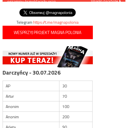
zmarło na Ebolę
egzaminy ósmoklasisty oraz
wpisu
matury?
Telegram
https://t.me/magnapolonia
WESPRZYJ PROJEKT MAGNA POLONIA
Darczyńcy - 30.07.2026
AP
30
Artur
70
Anonim
100
Anonim
200
Arleta
90