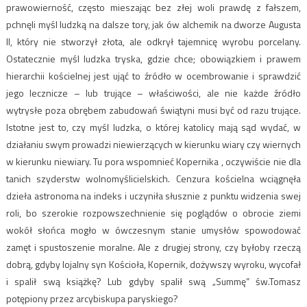
prawowierność, często mieszając bez złej woli prawdę z fałszem,
pchnęli myśl ludzką na dalsze tory, jak ów alchemik na dworze Augusta
II, który nie stworzył złota, ale odkrył tajemnicę wyrobu porcelany.
Ostatecznie myśl ludzka tryska, gdzie chce; obowiązkiem i prawem
hierarchii kościelnej jest ująć to źródło w ocembrowanie i sprawdzić
jego lecznicze – lub trujące – właściwości, ale nie każde źródło
wytrysłe poza obrębem zabudowań świątyni musi być od razu trujące.
Istotne jest to, czy myśl ludzka, o której katolicy mają sąd wydać, w
działaniu swym prowadzi niewierzących w kierunku wiary czy wiernych
w kierunku niewiary. Tu pora wspomnieć Kopernika , oczywiście nie dla
tanich szyderstw wolnomyślicielskich. Cenzura kościelna wciągnęła
dzieła astronoma na indeks i uczyniła słusznie z punktu widzenia swej
roli, bo szerokie rozpowszechnienie się poglądów o obrocie ziemi
wokół słońca mogło w ówczesnym stanie umysłów spowodować
zamęt i spustoszenie moralne. Ale z drugiej strony, czy byłoby rzeczą
dobrą, gdyby lojalny syn Kościoła, Kopernik, dożywszy wyroku, wycofał
i spalił swą książkę? Lub gdyby spalił swą „Summę” św.Tomasz
potępiony przez arcybiskupa paryskiego?