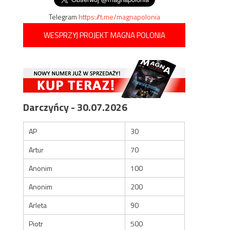
Telegram
https://t.me/magnapolonia
WESPRZYJ PROJEKT MAGNA POLONIA
Darczyńcy - 30.07.2026
AP
30
Artur
70
Anonim
100
Anonim
200
Arleta
90
Piotr
500