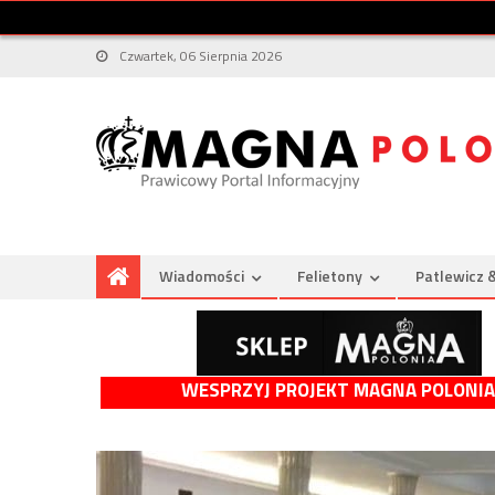
Czwartek, 06 Sierpnia 2026
Wiadomości
Felietony
Patlewicz 
WESPRZYJ PROJEKT MAGNA POLONIA