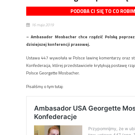
PODOBA CI SIĘ TO CO ROBI
16 maja 2019
– Ambasador Mosbacher chce rządzić Polską poprzez l
dzisiejszej konferencji prasowej.
Ustawa 447 wywołała w Polsce lawinę komentarzy oraz sta
Konfederacja, której przedstawiciele krytykują postawę rz
Polsce Georgette Mosbacher.
Pisaliśmy o tym tutaj: