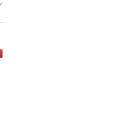
!”
 –