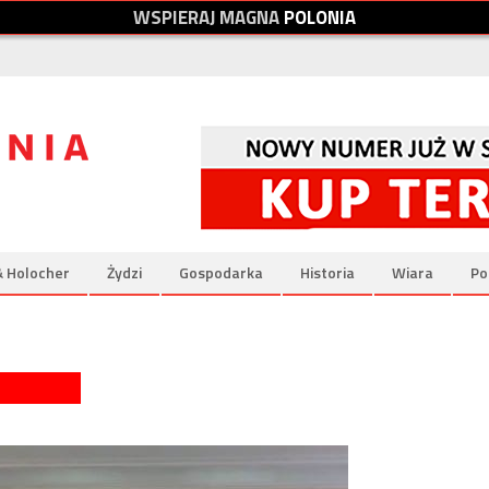
W
S
P
I
E
R
A
J
M
A
G
N
A
P
O
L
O
N
I
A
& Holocher
Żydzi
Gospodarka
Historia
Wiara
Po