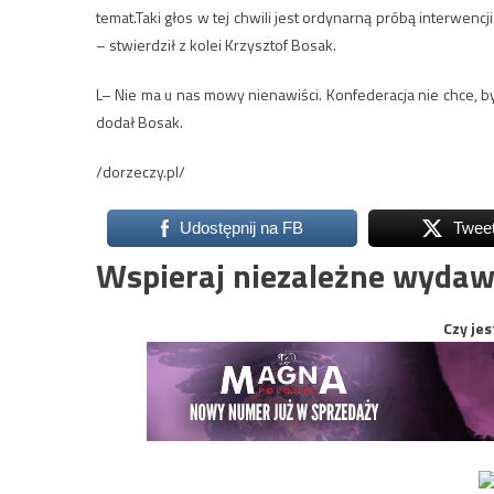
temat.Taki głos w tej chwili jest ordynarną próbą interwenc
– stwierdził z kolei Krzysztof Bosak.
L– Nie ma u nas mowy nienawiści. Konfederacja nie chce, b
dodał Bosak.
/dorzeczy.pl/
Udostępnij na FB
Twee
Wspieraj niezależne wydaw
Czy jes