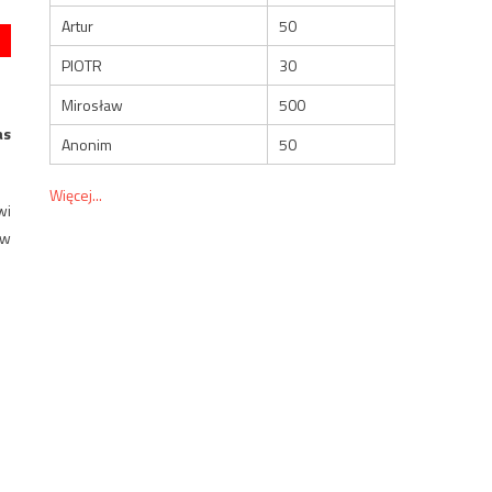
Artur
50
PIOTR
30
Mirosław
500
as
Anonim
50
Więcej...
wi
 w