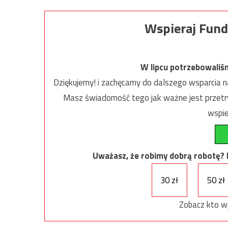
Wspieraj Fund
W lipcu potrzebowaliś
Dziękujemy! i zachęcamy do dalszego wsparcia na
Masz świadomość tego jak ważne jest przetrw
wspie
Uważasz, że robimy dobrą robotę? Ni
30 zł
50 zł
Zobacz kto w