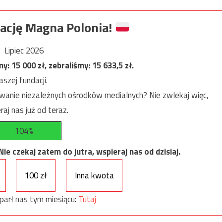
ację Magna Polonia!
Lipiec 2026
my:
15 000
zł, zebraliśmy:
15 633,5
zł.
szej fundacji.
anie niezależnych ośrodków medialnych? Nie zwlekaj więc,
raj nas już od teraz.
104%
e czekaj zatem do jutra, wspieraj nas od dzisiaj.
100 zł
Inna kwota
parł nas tym miesiącu:
Tutaj