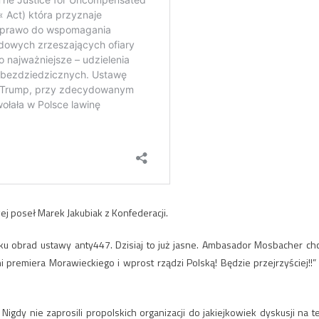
j poseł Marek Jakubiak z Konfederacji.
ądku obrad ustawy anty447. Dzisiaj to już jasne. Ambasador Mosbacher ch
ni premiera Morawieckiego i wprost rządzi Polską! Będzie przejrzyściej!!”
Nigdy nie zaprosili propolskich organizacji do jakiejkowiek dyskusji na t