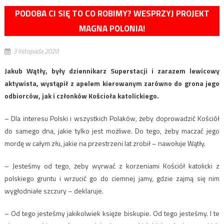
PODOBA CI SIĘ TO CO ROBIMY? WESPRZYJ PROJEKT
MAGNA POLONIA!
3 listopada 2020
Jakub Wątły, były dziennikarz Superstacji i zarazem lewicowy
aktywista, wystąpił z apelem kierowanym zarówno do grona jego
odbiorców, jak i członków Kościoła katolickiego.
– Dla interesu Polski i wszystkich Polaków, żeby doprowadzić Kościół
do samego dna, jakie tylko jest możliwe. Do tego, żeby maczać jego
mordę w całym złu, jakie na przestrzeni lat zrobił – nawołuje Wątły.
– Jesteśmy od tego, żeby wyrwać z korzeniami Kościół katolicki z
polskiego gruntu i wrzucić go do ciemnej jamy, gdzie zajmą się nim
wygłodniałe szczury – deklaruje.
– Od tego jesteśmy jakikolwiek księże biskupie. Od tego jesteśmy. I te