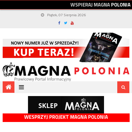
W
S
P
I
E
R
A
J
M
A
G
N
A
P
O
L
O
N
I
A
Piątek, 07 Sierpnia 2026
WESPRZYJ PROJEKT MAGNA POLONIA