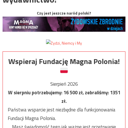
Czy jest jeszcze naród polski?
Wspieraj Fundację Magna Polonia!
Sierpień 2026
W sierpniu potrzebujemy:
16 500
zł, zebraliśmy:
1351
zł.
Państwa wsparcie jest niezbędne dla funkcjonowania
Fundacji Magna Polonia.
Masz świadomość tego jak ważne jest przetrwanie