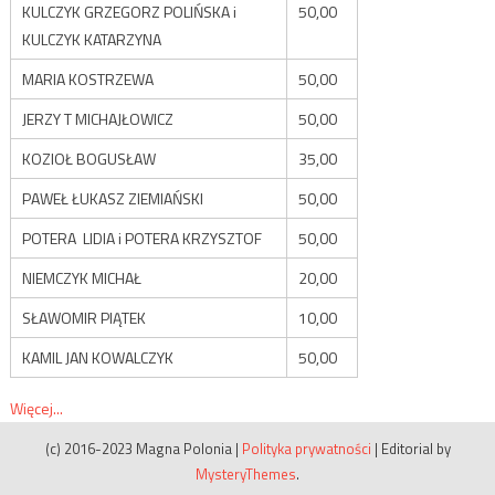
KULCZYK GRZEGORZ POLIŃSKA i
50,00
KULCZYK KATARZYNA
MARIA KOSTRZEWA
50,00
JERZY T MICHAJŁOWICZ
50,00
KOZIOŁ BOGUSŁAW
35,00
PAWEŁ ŁUKASZ ZIEMIAŃSKI
50,00
POTERA LIDIA i POTERA KRZYSZTOF
50,00
NIEMCZYK MICHAŁ
20,00
SŁAWOMIR PIĄTEK
10,00
KAMIL JAN KOWALCZYK
50,00
Więcej...
(c) 2016-2023 Magna Polonia
|
Polityka prywatności
|
Editorial by
MysteryThemes
.