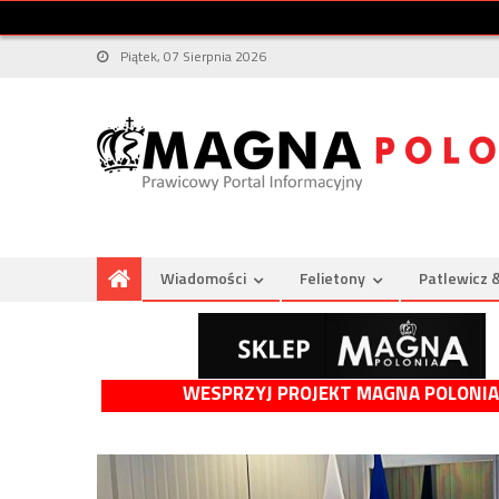
Piątek, 07 Sierpnia 2026
Wiadomości
Felietony
Patlewicz 
WESPRZYJ PROJEKT MAGNA POLONIA