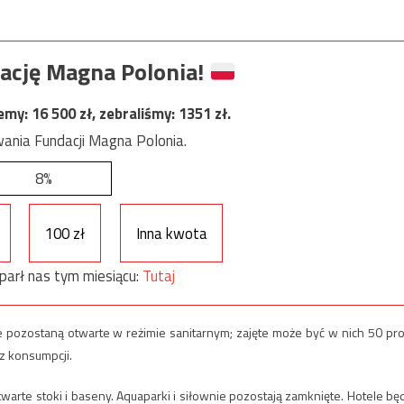
ację Magna Polonia!
jemy:
16 500
zł, zebraliśmy:
1351
zł.
ania Fundacji Magna Polonia.
8%
100 zł
Inna kwota
parł nas tym miesiącu:
Tutaj
e pozostaną otwarte w reżimie sanitarnym; zajęte może być w nich 50 pro
z konsumpcji.
arte stoki i baseny. Aquaparki i siłownie pozostają zamknięte. Hotele bę