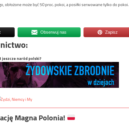
o, obłożone może być 50 proc. pokoi, a posiłki serwowane tylko do pokoi.
t
Obserwuj nas
Zapisz
nictwo:
t jeszcze naród polski?
ację Magna Polonia!