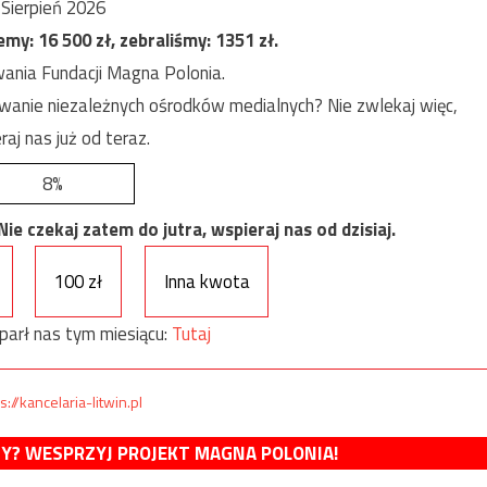
Sierpień 2026
jemy:
16 500
zł, zebraliśmy:
1351
zł.
ania Fundacji Magna Polonia.
anie niezależnych ośrodków medialnych? Nie zwlekaj więc,
raj nas już od teraz.
8%
e czekaj zatem do jutra, wspieraj nas od dzisiaj.
100 zł
Inna kwota
parł nas tym miesiącu:
Tutaj
s://kancelaria-litwin.pl
MY? WESPRZYJ PROJEKT MAGNA POLONIA!