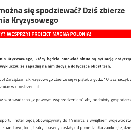
 można się spodziewać? Dziś zbierze
nia Kryzysowego
MY? WESPRZYJ PROJEKT MAGNA POLONIA!
nia Kryzysowego, który będzie omawiał aktualną sytuację dotyczą
 wykluczył, że zapadną na nim decyzje dotyczące obostrzeń.
ół Zarządzania Kryzysowego zbierze się w piątek o godz. 10. Zaznaczył, 
zmian w obostrzeniach.
byłaby wprowadzana „z pewnym wyprzedzeniem”, aby podmioty gospodarc
sportu i hoteli będą obowiązywały do 14 marca, z wyjątkiem województ
e handlowe, kina, teatry i baseny zostały od poniedziałku zamknięte, dzie