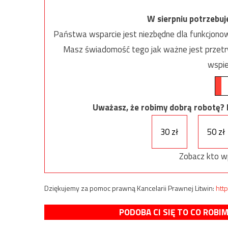
W sierpniu potrzebu
Państwa wsparcie jest niezbędne dla funkcjonow
Masz świadomość tego jak ważne jest przetrw
wspie
Uważasz, że robimy dobrą robotę? Ni
30 zł
50 zł
Zobacz kto w
Dziękujemy za pomoc prawną Kancelarii Prawnej Litwin:
http
PODOBA CI SIĘ TO CO ROBI