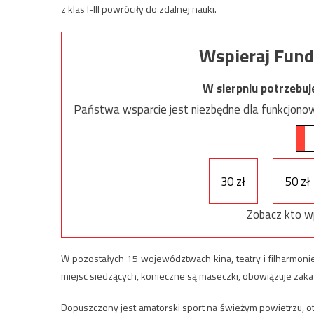
z klas I-III powróciły do zdalnej nauki.
Wspieraj Fund
W sierpniu potrzebu
Państwa wsparcie jest niezbędne dla funkcjonow
30 zł
50 zł
Zobacz kto w
W pozostałych 15 województwach kina, teatry i filharmoni
miejsc siedzących, konieczne są maseczki, obowiązuje zaka
Dopuszczony jest amatorski sport na świeżym powietrzu, otw