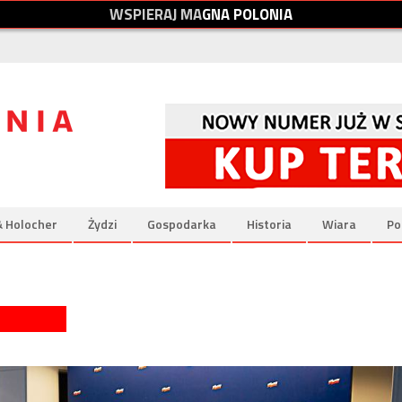
W
S
P
I
E
R
A
J
M
A
G
N
A
P
O
L
O
N
I
A
& Holocher
Żydzi
Gospodarka
Historia
Wiara
Po