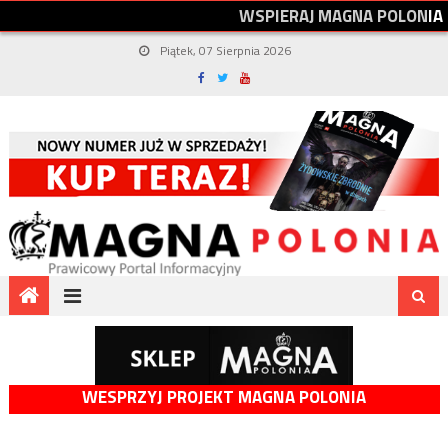
W
S
P
I
E
R
A
J
M
A
G
N
A
P
O
L
O
N
I
A
Piątek, 07 Sierpnia 2026
WESPRZYJ PROJEKT MAGNA POLONIA