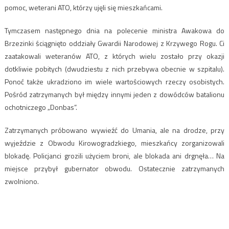
pomoc, weterani ATO, którzy ujęli się mieszkańcami.
Tymczasem następnego dnia na polecenie ministra Awakowa do
Brzezinki ściągnięto oddziały Gwardii Narodowej z Krzywego Rogu. Ci
zaatakowali weteranów ATO, z których wielu zostało przy okazji
dotkliwie pobitych (dwudziestu z nich przebywa obecnie w szpitalu).
Ponoć także ukradziono im wiele wartościowych rzeczy osobistych.
Pośród zatrzymanych był między innymi jeden z dowódców batalionu
ochotniczego „Donbas”.
Zatrzymanych próbowano wywieźć do Umania, ale na drodze, przy
wyjeździe z Obwodu Kirowogradzkiego, mieszkańcy zorganizowali
blokadę. Policjanci grozili użyciem broni, ale blokada ani drgnęła… Na
miejsce przybył gubernator obwodu. Ostatecznie zatrzymanych
zwolniono.