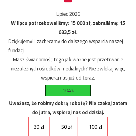
Lipiec 2026
W lipcu potrzebowaliśmy:
15 000
zł, zebraliśmy:
15
633,5
zł.
Dziękujemy! i zachęcamy do dalszego wsparcia naszej
fundacji.
Masz świadomość tego jak ważne jest przetrwanie
niezależnych ośrodków medialnych? Nie zwlekaj więc,
wspieraj nas już od teraz.
104%
Uważasz, że robimy dobrą robotę? Nie czekaj zatem
do jutra, wspieraj nas od dzisiaj.
30 zł
50 zł
100 zł