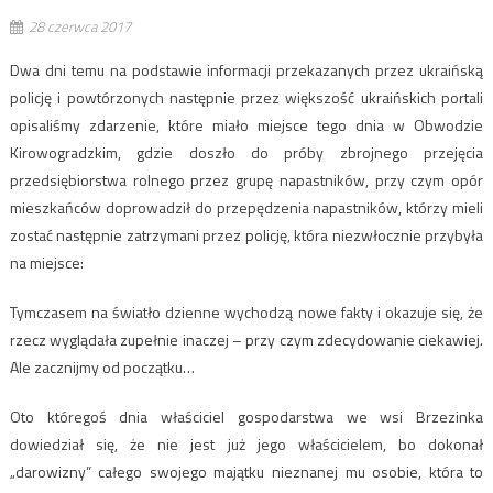
28 czerwca 2017
Dwa dni temu na podstawie informacji przekazanych przez ukraińską
policję i powtórzonych następnie przez większość ukraińskich portali
opisaliśmy zdarzenie, które miało miejsce tego dnia w Obwodzie
Kirowogradzkim, gdzie doszło do próby zbrojnego przejęcia
przedsiębiorstwa rolnego przez grupę napastników, przy czym opór
mieszkańców doprowadził do przepędzenia napastników, którzy mieli
zostać następnie zatrzymani przez policję, która niezwłocznie przybyła
na miejsce:
Tymczasem na światło dzienne wychodzą nowe fakty i okazuje się, że
rzecz wyglądała zupełnie inaczej – przy czym zdecydowanie ciekawiej.
Ale zacznijmy od początku…
Oto któregoś dnia właściciel gospodarstwa we wsi Brzezinka
dowiedział się, że nie jest już jego właścicielem, bo dokonał
„darowizny” całego swojego majątku nieznanej mu osobie, która to