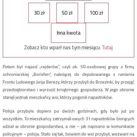
30 zł
50 zł
100 zł
Inna kwota
Zobacz kto wparł nas tym miesiącu:
Tutaj
Potem był najazd „rejderów”, czyli ok. 50-osobowej grupy z firmy
ochroniarskiej „Borisfen”, należącej do deputowanego z ramienia
Frontu Ludowego Jurija Berezy, którzy przybyli do Brzezinki, by przejąć
przedsiębiorstwo i wyrzucić krnąbrnego gospodarza. W jego obronie
stanęli jednak mieszkańcy wsi, którzy pogonili napastników.
Policja przybyła dopiero po dwóch godzinach, gdy było już po
wszystkim. To mieszkańcy zatrzymali owych 31 napastników biorących
udział w obronie gospodarstwa, a nie – jak napisano w komunikacie
policyjnym – policja. Stało się tak, bowiem do wsi przybyli, wezwani na