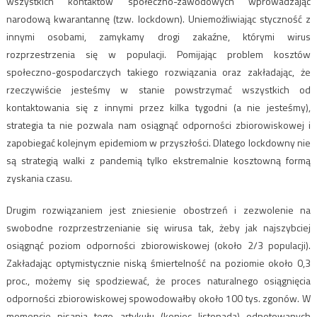
wszystkich kontaktów społeczno-zawodowych wprowadzając
narodową kwarantannę (tzw. lockdown). Uniemożliwiając styczność z
innymi osobami, zamykamy drogi zakaźne, którymi wirus
rozprzestrzenia się w populacji. Pomijając problem kosztów
społeczno-gospodarczych takiego rozwiązania oraz zakładając, że
rzeczywiście jesteśmy w stanie powstrzymać wszystkich od
kontaktowania się z innymi przez kilka tygodni (a nie jesteśmy),
strategia ta nie pozwala nam osiągnąć odporności zbiorowiskowej i
zapobiegać kolejnym epidemiom w przyszłości. Dlatego lockdowny nie
są strategią walki z pandemią tylko ekstremalnie kosztowną formą
zyskania czasu.
Drugim rozwiązaniem jest zniesienie obostrzeń i zezwolenie na
swobodne rozprzestrzenianie się wirusa tak, żeby jak najszybciej
osiągnąć poziom odporności zbiorowiskowej (około 2/3 populacji).
Zakładając optymistycznie niską śmiertelność na poziomie około 0,3
proc., możemy się spodziewać, że proces naturalnego osiągnięcia
odporności zbiorowiskowej spowodowałby około 100 tys. zgonów. W
momencie pisania tego artykułu (koniec listopada) odnotowanych