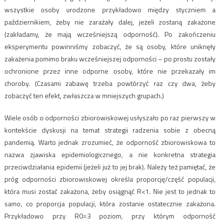
wszystkie osoby urodzone przykładowo między styczniem a
październikiem, żeby nie zarażały dalej, jeżeli zostaną zakażone
(zakładamy, że mają wcześniejszą odporność). Po zakończeniu
eksperymentu powinniśmy zobaczyć, że są osoby, które uniknęły
zakażenia pomimo braku wcześniejszej odporności – po prostu zostały
ochronione przez inne odporne osoby, które nie przekazały im
choroby. (Czasami zabawę trzeba powtórzyć raz czy dwa, żeby
zobaczyć ten efekt, zwłaszcza w mniejszych grupach.)
Wiele osób o odporności zbiorowiskowej usłyszało po raz pierwszy w
kontekście dyskusji na temat strategii radzenia sobie z obecną
pandemią. Warto jednak zrozumieć, że odporność zbiorowiskowa to
nazwa zjawiska epidemiologicznego, a nie konkretna strategia
przeciwdziałania epidemii (jeżeli już to jej brak). Należy też pamiętać, że
próg odporności zbiorowiskowej określa proporcję/część populacji,
która musi zostać zakażona, żeby osiągnąć R<1. Nie jest to jednak to
samo, co proporcja populacji, która zostanie ostatecznie zakażona.
Przykładowo przy R0=3 poziom, przy którym odporność