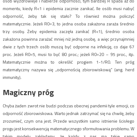
osób wyzdrowieje i nabierze odporności, tym bardziej R spada aż do
momentu, kiedy R<1 i epidemia zacznie zanikać. Ile osób musi nabyć
odporność, żeby tak się stało? To również można policzyć
matematycznie. Jeżeli R0=3, to jedna osoba zakażona zaraża średnio
trzy osoby. Żeby epidemia zaczęła zanikać (R<1), średnio osoba
zakażona powinna zarażać mniej niż jedną osobę, a więc przynajmniej
dwie z tych trzech osób muszą być odporne na infekcję, co daje 67
proc. Jeżeli R0=5, musi to być 80 proc.; jeżeli R0=20 – 95 proc., itp.
Matematycznie można to określić progiem 1-1/R0. Ten próg
matematyczny nazywa się „odpornością zbiorowiskową” (ang. herd
immunity).
Magiczny próg
Chyba żaden zwrot nie budzi podczas obecnej pandemii tyle emocji, co
odporność zbiorowiskowa. Warto jednak zatrzymać się na chwilę, żeby
zrozumieć, czym ona jest. Przede wszystkim samo istnienie ścisłego
progu jest konsekwencją matematycznego sformułowania problemu. W
takim modelu zakładamy, że każdy z nas ma takie samo