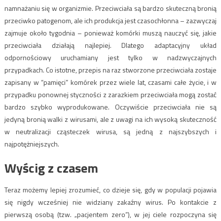
namnażaniu się w organizmie. Przeciwciała są bardzo skuteczną bronią
przeciwko patogenom, ale ich produkcja jest czasochłonna – zazwyczaj
zajmuje około tygodnia – ponieważ komórki muszą nauczyć się, jakie
przeciwciała działają najlepiej. Dlatego adaptacyjny układ
odpornościowy uruchamiany jest tylko w nadzwyczajnych
przypadkach. Co istotne, przepis na raz stworzone przeciwciała zostaje
zapisany w “pamięci” komórek przez wiele lat, czasami całe życie, i w
przypadku ponownej styczności z zarazkiem przeciwciała mogą zostać
bardzo szybko wyprodukowane. Oczywiście przeciwciała nie są
jedyną bronią walki z wirusami, ale z uwagi na ich wysoką skuteczność
w neutralizacji cząsteczek wirusa, są jedną z najszybszych i
najpotężniejszych.
Wyścig z czasem
Teraz możemy lepiej zrozumieć, co dzieje się, gdy w populacji pojawia
się nigdy wcześniej nie widziany zakaźny wirus. Po kontakcie z
pierwszą osobą (tzw. „pacjentem zero”), w jej ciele rozpoczyna się