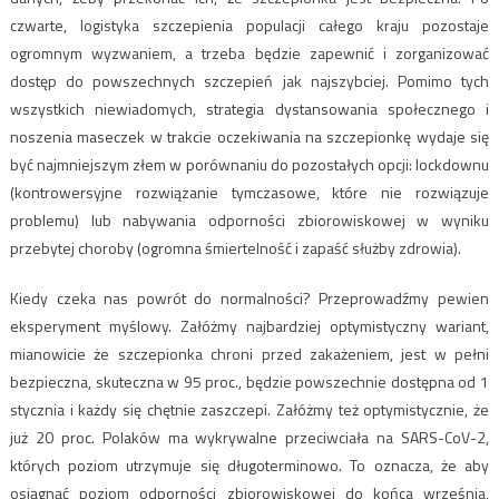
czwarte, logistyka szczepienia populacji całego kraju pozostaje
ogromnym wyzwaniem, a trzeba będzie zapewnić i zorganizować
dostęp do powszechnych szczepień jak najszybciej. Pomimo tych
wszystkich niewiadomych, strategia dystansowania społecznego i
noszenia maseczek w trakcie oczekiwania na szczepionkę wydaje się
być najmniejszym złem w porównaniu do pozostałych opcji: lockdownu
(kontrowersyjne rozwiązanie tymczasowe, które nie rozwiązuje
problemu) lub nabywania odporności zbiorowiskowej w wyniku
przebytej choroby (ogromna śmiertelność i zapaść służby zdrowia).
Kiedy czeka nas powrót do normalności? Przeprowadźmy pewien
eksperyment myślowy. Załóżmy najbardziej optymistyczny wariant,
mianowicie że szczepionka chroni przed zakażeniem, jest w pełni
bezpieczna, skuteczna w 95 proc., będzie powszechnie dostępna od 1
stycznia i każdy się chętnie zaszczepi. Załóżmy też optymistycznie, że
już 20 proc. Polaków ma wykrywalne przeciwciała na SARS-CoV-2,
których poziom utrzymuje się długoterminowo. To oznacza, że aby
osiągnąć poziom odporności zbiorowiskowej do końca września,