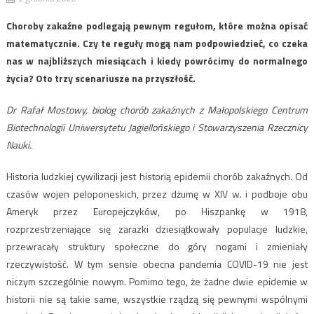
Choroby zakaźne podlegają pewnym regułom, które można opisać
matematycznie. Czy te reguły mogą nam podpowiedzieć, co czeka
nas w najbliższych miesiącach i kiedy powrócimy do normalnego
życia? Oto trzy scenariusze na przyszłość.
Dr Rafał Mostowy, biolog chorób zakaźnych z Małopolskiego Centrum
Biotechnologii Uniwersytetu Jagiellońskiego i Stowarzyszenia Rzecznicy
Nauki.
Historia ludzkiej cywilizacji jest historią epidemii chorób zakaźnych. Od
czasów wojen peloponeskich, przez dżumę w XIV w. i podboje obu
Ameryk przez Europejczyków, po Hiszpankę w 1918,
rozprzestrzeniające się zarazki dziesiątkowały populacje ludzkie,
przewracały struktury społeczne do góry nogami i zmieniały
rzeczywistość. W tym sensie obecna pandemia COVID-19 nie jest
niczym szczególnie nowym. Pomimo tego, że żadne dwie epidemie w
historii nie są takie same, wszystkie rządzą się pewnymi wspólnymi