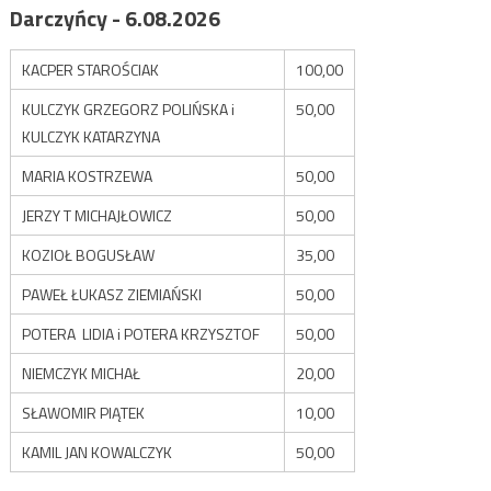
Darczyńcy - 6.08.2026
KACPER STAROŚCIAK
100,00
KULCZYK GRZEGORZ POLIŃSKA i
50,00
KULCZYK KATARZYNA
MARIA KOSTRZEWA
50,00
JERZY T MICHAJŁOWICZ
50,00
KOZIOŁ BOGUSŁAW
35,00
PAWEŁ ŁUKASZ ZIEMIAŃSKI
50,00
POTERA LIDIA i POTERA KRZYSZTOF
50,00
NIEMCZYK MICHAŁ
20,00
SŁAWOMIR PIĄTEK
10,00
KAMIL JAN KOWALCZYK
50,00