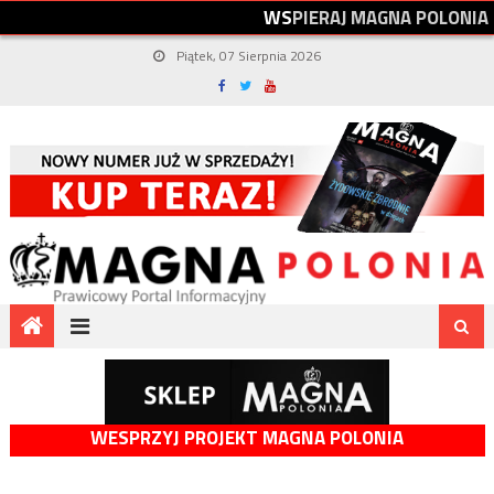
W
S
P
I
E
R
A
J
M
A
G
N
A
P
O
L
O
N
I
A
Piątek, 07 Sierpnia 2026
WESPRZYJ PROJEKT MAGNA POLONIA