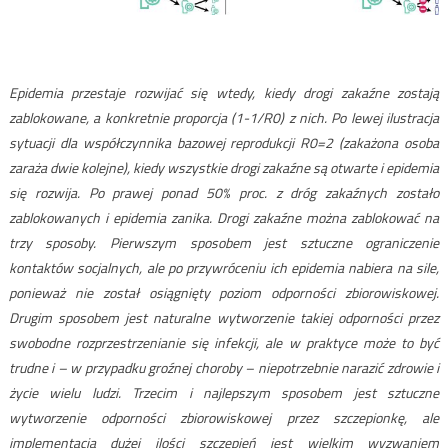
Epidemia przestaje rozwijać się wtedy, kiedy drogi zakaźne zostają
zablokowane, a konkretnie proporcja (1-1/R0) z nich. Po lewej ilustracja
sytuacji dla współczynnika bazowej reprodukcji R0=2 (zakażona osoba
zaraża dwie kolejne), kiedy wszystkie drogi zakaźne są otwarte i epidemia
się rozwija. Po prawej ponad 50% proc. z dróg zakaźnych zostało
zablokowanych i epidemia zanika. Drogi zakaźne można zablokować na
trzy sposoby. Pierwszym sposobem jest sztuczne ograniczenie
kontaktów socjalnych, ale po przywróceniu ich epidemia nabiera na sile,
ponieważ nie został osiągnięty poziom odporności zbiorowiskowej.
Drugim sposobem jest naturalne wytworzenie takiej odporności przez
swobodne rozprzestrzenianie się infekcji, ale w praktyce może to być
trudne i – w przypadku groźnej choroby – niepotrzebnie narazić zdrowie i
życie wielu ludzi. Trzecim i najlepszym sposobem jest sztuczne
wytworzenie odporności zbiorowiskowej przez szczepionkę, ale
implementacja dużej ilości szczepień jest wielkim wyzwaniem