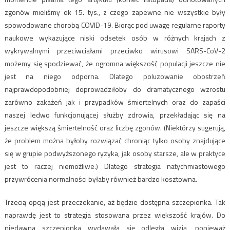
zgonów mieliśmy ok 15. tys., z czego zapewne nie wszystkie były
spowodowane chorobą COVID-19. Biorąc pod uwagę regularne raporty
naukowe wykazujące niski odsetek osób w różnych krajach z
wykrywalnymi przeciwciałami przeciwko wirusowi SARS-CoV-2
możemy się spodziewać, że ogromna większość populacji jeszcze nie
jest na niego odporna. Dlatego poluzowanie obostrzeń
najprawdopodobniej doprowadziłoby do dramatycznego wzrostu
zarówno zakażeń jak i przypadków śmiertelnych oraz do zapaści
naszej ledwo funkcjonującej służby zdrowia, przekładając się na
jeszcze większą śmiertelność oraz liczbę zgonów. (Niektórzy sugerują,
że problem można byłoby rozwiązać chroniąc tylko osoby znajdujące
się w grupie podwyższonego ryzyka, jak osoby starsze, ale w praktyce
jest to raczej niemożliwe.) Dlatego strategia natychmiastowego
przywrócenia normalności byłaby również bardzo kosztowna.
Trzecią opcją jest przeczekanie, aż będzie dostępna szczepionka. Tak
naprawdę jest to strategia stosowana przez większość krajów. Do
niedawna szczepionka wydawała się odległą wizją, ponieważ