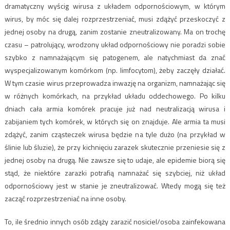
dramatyczny wyścig wirusa z układem odpornościowym, w którym
wirus, by móc się dalej rozprzestrzeniać, musi zdążyć przeskoczyć z
jednej osoby na drugą, zanim zostanie zneutralizowany. Ma on trochę
czasu – patrolujący, wrodzony układ odpornościowy nie poradzi sobie
szybko z namnażającym się patogenem, ale natychmiast da znać
wyspecjalizowanym komórkom (np. limfocytom), żeby zaczęły działać.
W tym czasie wirus przeprowadza inwazję na organizm, namnażając się
w różnych komórkach, na przykład układu oddechowego. Po kilku
dniach cała armia komórek pracuje już nad neutralizacją wirusa i
zabijaniem tych komórek, w których się on znajduje. Ale armia ta musi
zdążyć, zanim cząsteczek wirusa będzie na tyle dużo (na przykład w
ślinie lub śluzie), że przy kichnięciu zarazek skutecznie przeniesie się z
jednej osoby na drugą. Nie zawsze się to udaje, ale epidemie biorą się
stąd, że niektóre zarazki potrafią namnażać się szybciej, niż układ
odpornościowy jest w stanie je zneutralizować. Wtedy mogą się też
zacząć rozprzestrzeniać na inne osoby.
To, ile średnio innych osób zdąży zarazić nosiciel/osoba zainfekowana