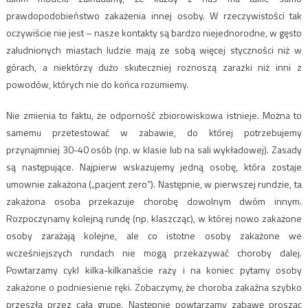
prawdopodobieństwo zakażenia innej osoby. W rzeczywistości tak
oczywiście nie jest – nasze kontakty są bardzo niejednorodne, w gęsto
zaludnionych miastach ludzie mają ze sobą więcej styczności niż w
górach, a niektórzy dużo skuteczniej roznoszą zarazki niż inni z
powodów, których nie do końca rozumiemy.
Nie zmienia to faktu, że odporność zbiorowiskowa istnieje. Można to
samemu przetestować w zabawie, do której potrzebujemy
przynajmniej 30-40 osób (np. w klasie lub na sali wykładowej). Zasady
są następujące. Najpierw wskazujemy jedną osobę, która zostaje
umownie zakażona („pacjent zero”). Następnie, w pierwszej rundzie, ta
zakażona osoba przekazuje chorobę dowolnym dwóm innym.
Rozpoczynamy kolejną rundę (np. klaszcząc), w której nowo zakażone
osoby zarażają kolejne, ale co istotne osoby zakażone we
wcześniejszych rundach nie mogą przekazywać choroby dalej.
Powtarzamy cykl kilka-kilkanaście razy i na koniec pytamy osoby
zakażone o podniesienie ręki. Zobaczymy, że choroba zakaźna szybko
przeszła przez całą grupę. Następnie powtarzamy zabawę prosząc