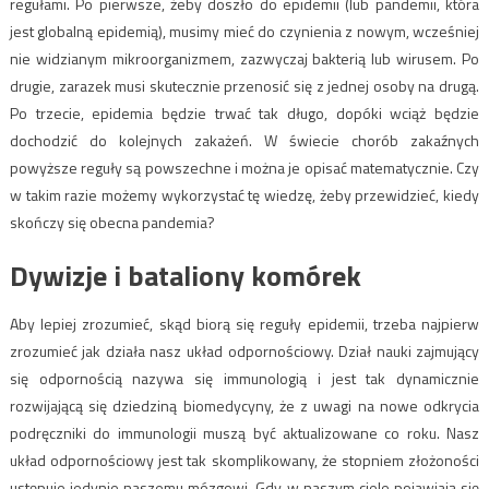
regułami. Po pierwsze, żeby doszło do epidemii (lub pandemii, która
jest globalną epidemią), musimy mieć do czynienia z nowym, wcześniej
nie widzianym mikroorganizmem, zazwyczaj bakterią lub wirusem. Po
drugie, zarazek musi skutecznie przenosić się z jednej osoby na drugą.
Po trzecie, epidemia będzie trwać tak długo, dopóki wciąż będzie
dochodzić do kolejnych zakażeń. W świecie chorób zakaźnych
powyższe reguły są powszechne i można je opisać matematycznie. Czy
w takim razie możemy wykorzystać tę wiedzę, żeby przewidzieć, kiedy
skończy się obecna pandemia?
Dywizje i bataliony komórek
Aby lepiej zrozumieć, skąd biorą się reguły epidemii, trzeba najpierw
zrozumieć jak działa nasz układ odpornościowy. Dział nauki zajmujący
się odpornością nazywa się immunologią i jest tak dynamicznie
rozwijającą się dziedziną biomedycyny, że z uwagi na nowe odkrycia
podręczniki do immunologii muszą być aktualizowane co roku. Nasz
układ odpornościowy jest tak skomplikowany, że stopniem złożoności
ustępuje jedynie naszemu mózgowi. Gdy w naszym ciele pojawiają się