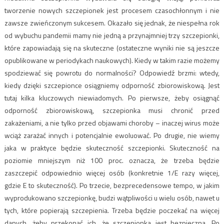
tworzenie nowych szczepionek jest procesem czasochłonnym i nie
zawsze zwieńczonym sukcesem. Okazało się jednak, że niespełna rok
od wybuchu pandemii mamy nie jedną a przynajmniej trzy szczepionki,
które zapowiadają się na skuteczne (ostateczne wyniki nie są jeszcze
opublikowane w periodykach naukowych). Kiedy w takim razie możemy
spodziewać się powrotu do normalności? Odpowiedź brzmi: wtedy,
kiedy dzięki szczepionce osiągniemy odporność zbiorowiskową. Jest
tutaj kilka kluczowych niewiadomych. Po pierwsze, żeby osiągnąć
odporność zbiorowiskową, szczepionka musi chronić przed
zakażeniami, a nie tylko przed objawami choroby – inaczej wirus może
wciąż zarażać innych i potencjalnie ewoluować. Po drugie, nie wiemy
jaka w praktyce będzie skuteczność szczepionki. Skuteczność na
poziomie mniejszym niż 100 proc. oznacza, że trzeba będzie
zaszczepić odpowiednio więcej osób (konkretnie 1/E razy więcej,
gdzie E to skuteczność). Po trzecie, bezprecedensowe tempo, w jakim
wyprodukowano szczepionkę, budzi wątpliwości u wielu osób, nawet u
tych, które popierają szczepienia. Trzeba będzie poczekać na więcej
danych, żeby przekonać ich, że szczepionka jest bezpieczna. Po