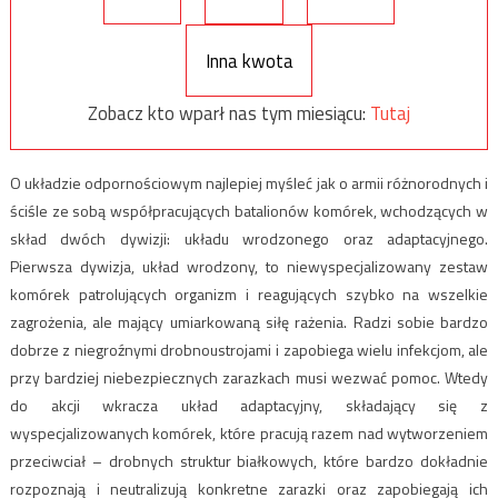
Inna kwota
Zobacz kto wparł nas tym miesiącu:
Tutaj
O układzie odpornościowym najlepiej myśleć jak o armii różnorodnych i
ściśle ze sobą współpracujących batalionów komórek, wchodzących w
skład dwóch dywizji: układu wrodzonego oraz adaptacyjnego.
Pierwsza dywizja, układ wrodzony, to niewyspecjalizowany zestaw
komórek patrolujących organizm i reagujących szybko na wszelkie
zagrożenia, ale mający umiarkowaną siłę rażenia. Radzi sobie bardzo
dobrze z niegroźnymi drobnoustrojami i zapobiega wielu infekcjom, ale
przy bardziej niebezpiecznych zarazkach musi wezwać pomoc. Wtedy
do akcji wkracza układ adaptacyjny, składający się z
wyspecjalizowanych komórek, które pracują razem nad wytworzeniem
przeciwciał – drobnych struktur białkowych, które bardzo dokładnie
rozpoznają i neutralizują konkretne zarazki oraz zapobiegają ich