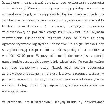
Szczepionek można używać do sztucznego wytworzenia odporności
zbiorowiskowej. W teorii, szczepiąc wystarczającą liczbę osób możemy
spowodować, że gdy wirus się pojawi R0 będzie mniejsze od jeden co
zapobiegnie rozprzestrzenieniu się choroby. Jednak w praktyce jest to
bardziej skomplikowane. Po pierwsze, osiągnięcie odporności
zbiorowiskowej na poziomie całego kraju wielkości Polski wymaga
zaszczepienia kilkudziesięciu milionów osób, co niesie za sobą
ogromne wyzwanie logistyczne i finansowe. Po drugie, rzadko kiedy
szczepionki mają 100 proc. skuteczność, w praktyce jest ona bliższa
wartości 70-90 proc. W przypadku mniej doskonałej szczepionki,
trzeba będzie zaszczepić odpowiednio więcej osób. Po trzecie, ważne
jest kogo szczepimy i gdzie. Nawet, jeżeli poziom odporności
zbiorowiskowej osiągniemy na skalę krajową, szczepiąc częściej w
jednych miejscach niż innych, możemy spowodować lokalne wybuchy
epidemii. Do tego coraz potężniejsze ruchy antyszczepionkowe nie
ułatwiają zadania.
W przypadku braku szczepionki, jedyną bronią by powstrzymać