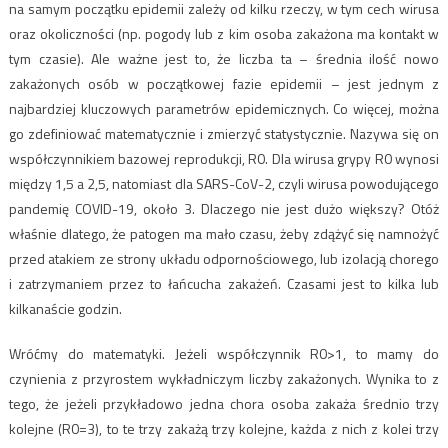
na samym początku epidemii zależy od kilku rzeczy, w tym cech wirusa
oraz okoliczności (np. pogody lub z kim osoba zakażona ma kontakt w
tym czasie). Ale ważne jest to, że liczba ta – średnia ilość nowo
zakażonych osób w początkowej fazie epidemii – jest jednym z
najbardziej kluczowych parametrów epidemicznych. Co więcej, można
go zdefiniować matematycznie i zmierzyć statystycznie. Nazywa się on
współczynnikiem bazowej reprodukcji, R0. Dla wirusa grypy R0 wynosi
między 1,5 a 2,5, natomiast dla SARS-CoV-2, czyli wirusa powodującego
pandemię COVID-19, około 3. Dlaczego nie jest dużo większy? Otóż
właśnie dlatego, że patogen ma mało czasu, żeby zdążyć się namnożyć
przed atakiem ze strony układu odpornościowego, lub izolacją chorego
i zatrzymaniem przez to łańcucha zakażeń. Czasami jest to kilka lub
kilkanaście godzin.
Wróćmy do matematyki. Jeżeli współczynnik R0>1, to mamy do
czynienia z przyrostem wykładniczym liczby zakażonych. Wynika to z
tego, że jeżeli przykładowo jedna chora osoba zakaża średnio trzy
kolejne (R0=3), to te trzy zakażą trzy kolejne, każda z nich z kolei trzy