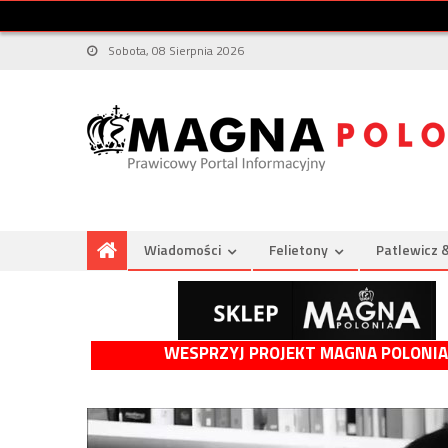
Sobota, 08 Sierpnia 2026
Wiadomości
Felietony
Patlewicz 
WESPRZYJ PROJEKT MAGNA POLONIA