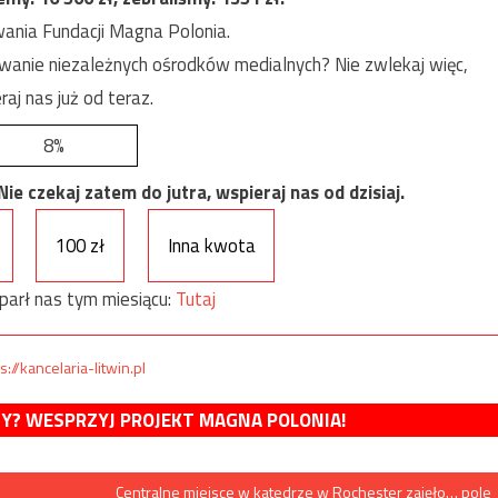
ania Fundacji Magna Polonia.
anie niezależnych ośrodków medialnych? Nie zwlekaj więc,
raj nas już od teraz.
8%
e czekaj zatem do jutra, wspieraj nas od dzisiaj.
100 zł
Inna kwota
parł nas tym miesiącu:
Tutaj
s://kancelaria-litwin.pl
MY? WESPRZYJ PROJEKT MAGNA POLONIA!
Centralne miejsce w katedrze w Rochester zajęło… pole