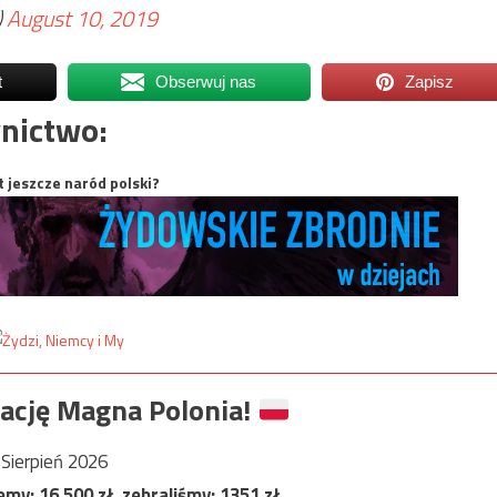
)
August 10, 2019
t
Obserwuj nas
Zapisz
nictwo:
t jeszcze naród polski?
ację Magna Polonia!
Sierpień 2026
jemy:
16 500
zł, zebraliśmy:
1351
zł.