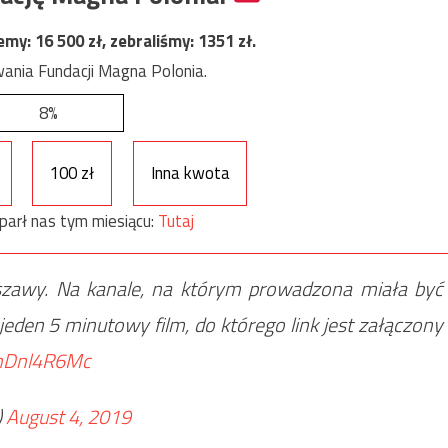
jemy:
16 500
zł, zebraliśmy:
1351
zł.
ania Fundacji Magna Polonia.
8%
100 zł
Inna kwota
parł nas tym miesiącu:
Tutaj
zawy. Na kanale, na którym prowadzona miała być
eden 5 minutowy film, do którego link jest załączony
YhDnl4R6Mc
)
August 4, 2019