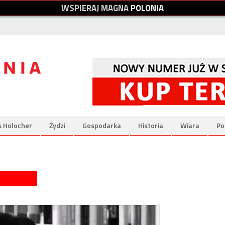
W
S
P
I
E
R
A
J
M
A
G
N
A
P
O
L
O
N
I
A
& Holocher
Żydzi
Gospodarka
Historia
Wiara
Po