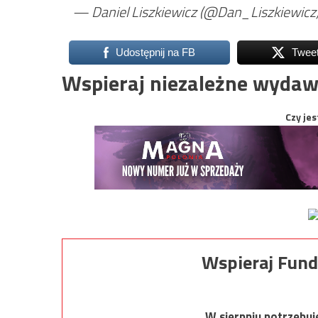
— Daniel Liszkiewicz (@Dan_Liszkiewicz
Udostępnij na FB
Twee
Wspieraj niezależne wydaw
Czy jes
Wspieraj Fund
W sierpniu potrzebu