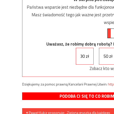
Państwa wsparcie jest niezbędne dla funkcjonow
Masz świadomość tego jak ważne jest przetrw
wspie
Uważasz, że robimy dobrą robotę? Ni
30 zł
50 zł
Zobacz kto w
Dziękujemy za pomoc prawną Kancelarii Prawnej Litwin:
http
PODOBA CI SIĘ TO CO ROBI
Nawigacja
Paweł Kukiz proponuje: „Zielona gruszka dla każdego