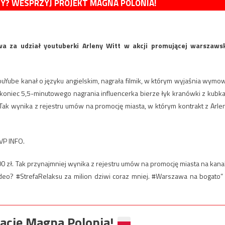
MY? WESPRZYJ PROJEKT MAGNA POLONIA!
wa za udział youtuberki Arleny Witt w akcji promującej warszaws
 YouYube kanał o języku angielskim, nagrała filmik, w którym wyjaśnia wymo
oniec 5,5-minutowego nagrania influencerka bierze łyk kranówki z kubka.
 Tak wynika z rejestru umów na promocję miasta, w którym kontrakt z Arle
VP INFO.
0 zł. Tak przynajmniej wynika z rejestru umów na promocję miasta na kana
deo? #StrefaRelaksu za milion dziwi coraz mniej. #Warszawa na bogato”
ację Magna Polonia!