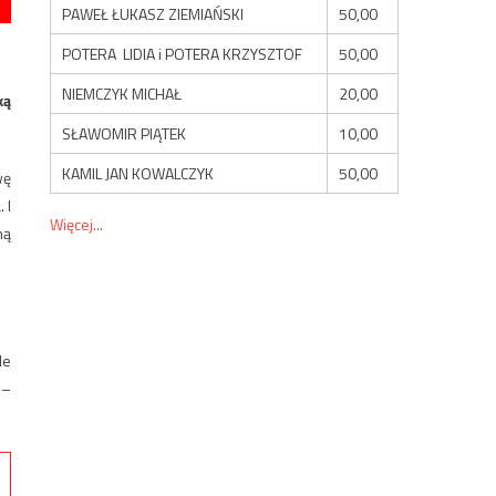
PAWEŁ ŁUKASZ ZIEMIAŃSKI
50,00
POTERA LIDIA i POTERA KRZYSZTOF
50,00
NIEMCZYK MICHAŁ
20,00
ką
SŁAWOMIR PIĄTEK
10,00
KAMIL JAN KOWALCZYK
50,00
wę
 I
Więcej...
ną
le
 –