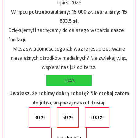
Lipiec 2026
W lipcu potrzebowaliśmy:
15 000
zł, zebraliśmy:
15
633,5
zł.
Dziękujemy! i zachęcamy do dalszego wsparcia naszej
fundacji.
Masz świadomość tego jak ważne jest przetrwanie
niezależnych ośrodków medialnych? Nie zwlekaj więc,
wspieraj nas już od teraz.
104%
Uważasz, że robimy dobrą robotę? Nie czekaj zatem
do jutra, wspieraj nas od dzisiaj.
30 zł
50 zł
100 zł
Inna kwota