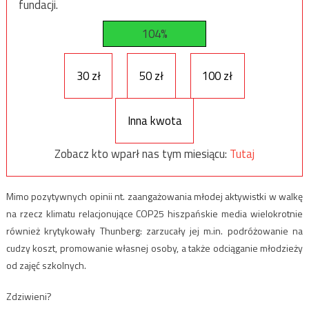
fundacji.
104%
30 zł
50 zł
100 zł
Inna kwota
Zobacz kto wparł nas tym miesiącu:
Tutaj
Mimo pozytywnych opinii nt. zaangażowania młodej aktywistki w walkę
na rzecz klimatu relacjonujące COP25 hiszpańskie media wielokrotnie
również krytykowały Thunberg: zarzucały jej m.in. podróżowanie na
cudzy koszt, promowanie własnej osoby, a także odciąganie młodzieży
od zajęć szkolnych.
Zdziwieni?