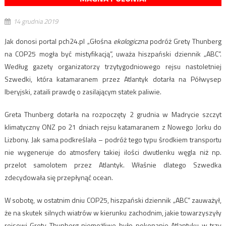
14 grudnia 2019
Jak donosi portal pch24.pl „Głośna
ekologiczna
podróż Grety Thunberg
na COP25 mogła być mistyfikacją”, uważa hiszpański dziennik „ABC”.
Według gazety organizatorzy trzytygodniowego rejsu nastoletniej
Szwedki, która katamaranem przez Atlantyk dotarła na Półwysep
Iberyjski, zataili prawdę o zasilającym statek paliwie.
Greta Thunberg dotarła na rozpoczęty 2 grudnia w Madrycie szczyt
klimatyczny ONZ po 21 dniach rejsu katamaranem z Nowego Jorku do
Lizbony. Jak sama podkreślała – podróż tego typu środkiem transportu
nie wygeneruje do atmosfery takiej ilości dwutlenku węgla niż np.
przelot samolotem przez Atlantyk. Właśnie dlatego Szwedka
zdecydowała się przepłynąć ocean.
W sobotę, w ostatnim dniu COP25, hiszpański dziennik „ABC” zauważył,
że na skutek silnych wiatrów w kierunku zachodnim, jakie towarzyszyły
rejsowi Grety Thunberg niemożliwe było pokonanie Atlantyku w trzy