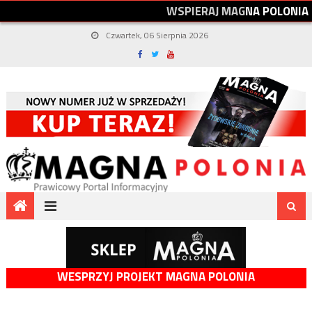
W
S
P
I
E
R
A
J
M
A
G
N
A
P
O
L
O
N
I
A
Czwartek, 06 Sierpnia 2026
WESPRZYJ PROJEKT MAGNA POLONIA