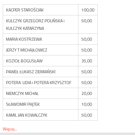
KACPER STAROŚCIAK
100,00
KULCZYK GRZEGORZ POLIŃSKA i
50,00
KULCZYK KATARZYNA
MARIA KOSTRZEWA
50,00
JERZY T MICHAJŁOWICZ
50,00
KOZIOŁ BOGUSŁAW
35,00
PAWEŁ ŁUKASZ ZIEMIAŃSKI
50,00
POTERA LIDIA i POTERA KRZYSZTOF
50,00
NIEMCZYK MICHAŁ
20,00
SŁAWOMIR PIĄTEK
10,00
KAMIL JAN KOWALCZYK
50,00
Więcej...