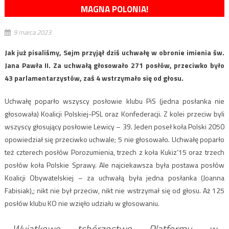
MAGNA POLONIA!
9 marca 2023
Jak już pisaliśmy, Sejm przyjął dziś uchwałę w obronie imienia św.
Jana Pawła II. Za uchwałą głosowało 271 posłów, przeciwko było
43 parlamentarzystów, zaś 4 wstrzymało się od głosu.
Uchwałę poparło wszyscy posłowie klubu PiS (jedna posłanka nie
głosowała) Koalicji Polskiej-PSL oraz Konfederacji. Z kolei przeciw byli
wszyscy głosujący posłowie Lewicy – 39. Jeden poseł koła Polski 2050
opowiedział się przeciwko uchwale; 5 nie głosowało. Uchwałę poparło
też czterech posłów Porozumienia, trzech z koła Kukiz‘15 oraz trzech
posłów koła Polskie Sprawy. Ale najciekawsza była postawa posłów
Koalicji Obywatelskiej – za uchwałą była jedna posłanka (Joanna
Fabisiak),; nikt nie był przeciw, nikt nie wstrzymał się od głosu. Aż 125
posłów klubu KO nie wzięło udziału w głosowaniu.
Wyjątkowe tchórzostwo Platformy w