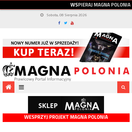
W
S
P
I
E
R
A
J
M
A
G
N
A
P
O
L
O
N
I
A
Sobota, 08 Sierpnia 2026
WESPRZYJ PROJEKT MAGNA POLONIA