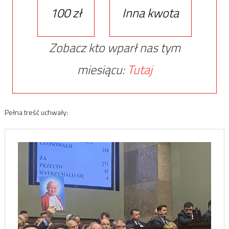
100 zł
Inna kwota
Zobacz kto wparł nas tym
miesiącu:
Tutaj
Pełna treść uchwały: