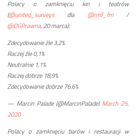
Polacy o zamknięciu kin i teatrów
(
@united_surveys
dla
@rmf_fm
/
@DGPrawna
, 20 marca):
Zdecydowanie źle 3,2%
Raczej źle 0,1%
Neutralnie 1,1%
Raczej dobrze 18,9%
Zdecydowanie dobrze 76,6%
— Marcin Palade (@MarcinPalade)
March 25,
2020
Polacy o zamknięciu barów i restauracji w