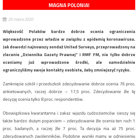
MAGNA POLONIA!
25 marca 2020
Większość Polaków bardzo dobrze ocenia ograniczenia
wprowadzone przez władze w związku z epidemią koronawirusa.
Jak dowodzi najnowszy sondaż United Surveys, przeprowadzony na
zlecenie „Dziennika Gazety Prawnej” i RMF FM, nie tylko dobrze
oceniamy już wprowadzone środki, ale samodzielnie
ograniczyliśmy swoje kontakty osobiste, żeby zmniejszyć ryzyko.
Zamknięcie szkół i przedszkoli zdecydowanie dobrze ocenia 76 proc.
ankietowanych, raczej dobrze – 17,5 proc. Zdecydowanie źle tę
decyzję ocenia tylko 8 proc. respondentów.
Obowiązkowa kwarantanna i zakaz wjazdu cudzoziemców cieszy się
także bardzo dużym poparciem – zdecydowanie źle ocenia ten ruch 1
proc. badanych, a raczej źle 7 proc. Ta decyzja ma aż 75 proc.
zdecydowanych zwolenników. Podobne wyniki mamy w odniesieniu