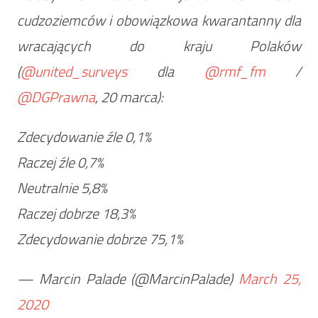
cudzoziemców i obowiązkowa kwarantanny dla
wracających do kraju Polaków
(
@united_surveys
dla
@rmf_fm
/
@DGPrawna
, 20 marca):
Zdecydowanie źle 0,1%
Raczej źle 0,7%
Neutralnie 5,8%
Raczej dobrze 18,3%
Zdecydowanie dobrze 75,1%
— Marcin Palade (@MarcinPalade)
March 25,
2020