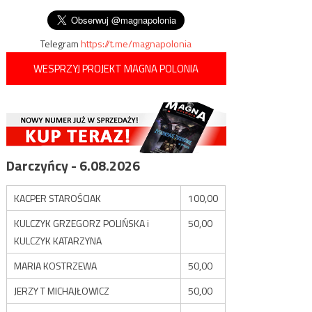
koronawirusem
wpisu
Polsce kwarantanną
Telegram
https://t.me/magnapolonia
WESPRZYJ PROJEKT MAGNA POLONIA
Darczyńcy - 6.08.2026
KACPER STAROŚCIAK
100,00
KULCZYK GRZEGORZ POLIŃSKA i
50,00
KULCZYK KATARZYNA
MARIA KOSTRZEWA
50,00
JERZY T MICHAJŁOWICZ
50,00