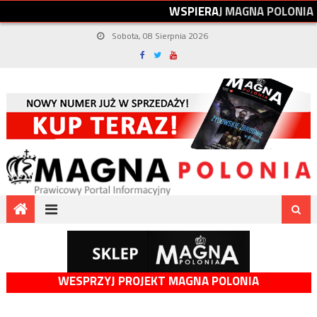
W
S
P
I
E
R
A
J
M
A
G
N
A
P
O
L
O
N
I
A
Sobota, 08 Sierpnia 2026
WESPRZYJ PROJEKT MAGNA POLONIA