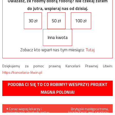
Uważasz, że robimy dobrą robotę? Nie czekaj zatem
do jutra, wspieraj nas od dzisiaj.
30 zł
50 zł
100 zł
Inna kwota
Zobacz kto wparł nas tym miesiącu:
Tutaj
Dziękujemy za pomoc prawną Kancelarii Prawnej Litwin:
https://kancelaria-litwin.pl
PODOBA CI SIĘ TO CO ROBIMY? WESPRZYJ PROJEKT
MAGNA POLONIA!
Nawigacja
Coraz więcej lekarzy i
Brytyjski następca tronu,
książę Karol, jest zarażony
pielęgniarek objętych jest w