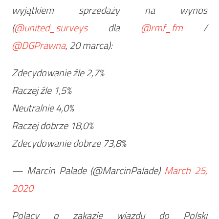
wyjątkiem sprzedaży na wynos
(
@united_surveys
dla
@rmf_fm
/
@DGPrawna
, 20 marca):
Zdecydowanie źle 2,7%
Raczej źle 1,5%
Neutralnie 4,0%
Raczej dobrze 18,0%
Zdecydowanie dobrze 73,8%
— Marcin Palade (@MarcinPalade)
March 25,
2020
Polacy o zakazie wjazdu do Polski