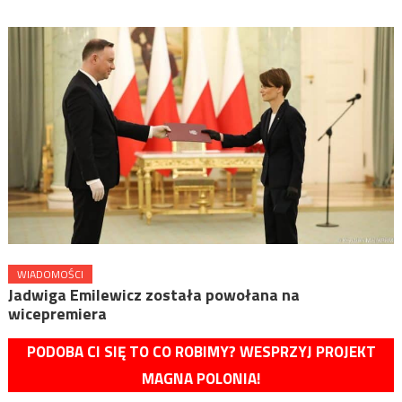
WIADOMOŚCI
Jadwiga Emilewicz została powołana na
wicepremiera
PODOBA CI SIĘ TO CO ROBIMY? WESPRZYJ PROJEKT
MAGNA POLONIA!