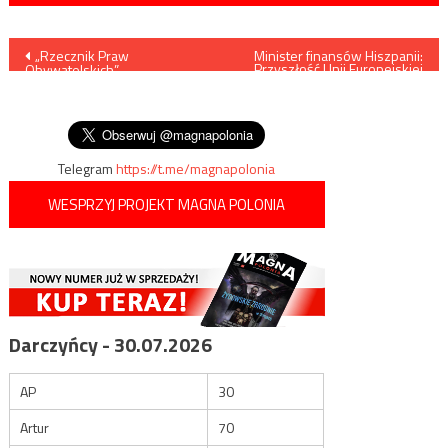
Nawigacja
„Rzecznik Praw
Minister finansów Hiszpanii:
Przyszłość Unii Europejskiej
Obywatelskich”
jest niepewna
wpisu
zaniepokojony brakiem
ogłoszeń rządowych w
„Gazecie Wyborczej”
Telegram
https://t.me/magnapolonia
WESPRZYJ PROJEKT MAGNA POLONIA
Darczyńcy - 30.07.2026
AP
30
Artur
70