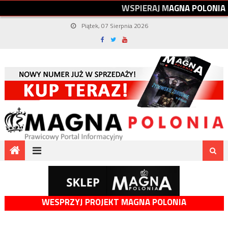
W
S
P
I
E
R
A
J
M
A
G
N
A
P
O
L
O
N
I
A
Piątek, 07 Sierpnia 2026
WESPRZYJ PROJEKT MAGNA POLONIA