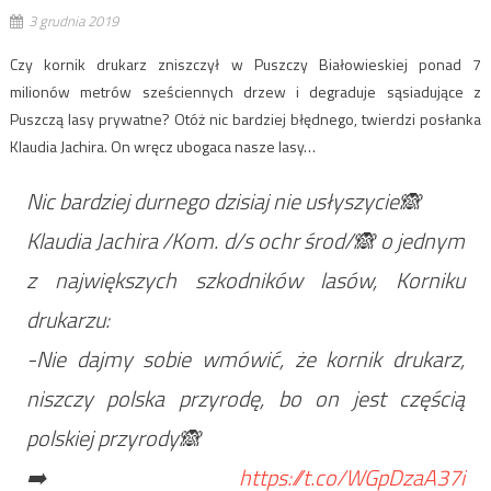
3 grudnia 2019
Czy kornik drukarz zniszczył w Puszczy Białowieskiej ponad 7
milionów metrów sześciennych drzew i degraduje sąsiadujące z
Puszczą lasy prywatne? Otóż nic bardziej błędnego, twierdzi posłanka
Klaudia Jachira. On wręcz ubogaca nasze lasy…
Nic bardziej durnego dzisiaj nie usłyszycie🙈
Klaudia Jachira /Kom. d/s ochr środ/🙈 o jednym
z największych szkodników lasów, Korniku
drukarzu:
-Nie dajmy sobie wmówić, że kornik drukarz,
niszczy polska przyrodę, bo on jest częścią
polskiej przyrody🙈
➡️
https://t.co/WGpDzaA37i