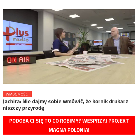
WIADOMOŚCI
Jachira: Nie dajmy sobie wmówić, że kornik drukarz
niszczy przyrodę
PODOBA CI SIĘ TO CO ROBIMY? WESPRZYJ PROJEKT
MAGNA POLONIA!