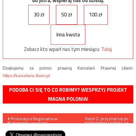
do jutra, wspieraj nas od dzisiaj.
30 zł
50 zł
100 zł
Inna kwota
Zobacz kto wparł nas tym miesiącu:
Tutaj
Dziękujemy za pomoc prawną Kancelarii Prawnej Litwin:
https://kancelaria-litwin.pl
PODOBA CI SIĘ TO CO ROBIMY? WESPRZYJ PROJEKT
MAGNA POLONIA!
Nawigacja
Prokuratura Regionalna w
Kamil D. przyznał się do
podrobienia podpisu na
Białymstoku wszczęła
wekslu i sfałszowania innych
wpisu
śledztwo ws. Mariana Banasia
dokumentów bankowych