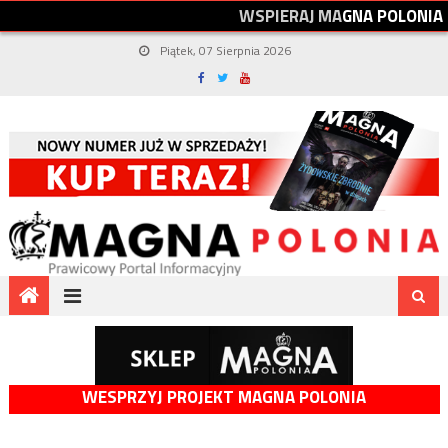
W
S
P
I
E
R
A
J
M
A
G
N
A
P
O
L
O
N
I
A
Piątek, 07 Sierpnia 2026
WESPRZYJ PROJEKT MAGNA POLONIA