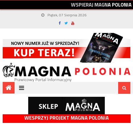
W
S
P
I
E
R
A
J
M
A
G
N
A
P
O
L
O
N
I
A
Piątek, 07 Sierpnia 2026
WESPRZYJ PROJEKT MAGNA POLONIA