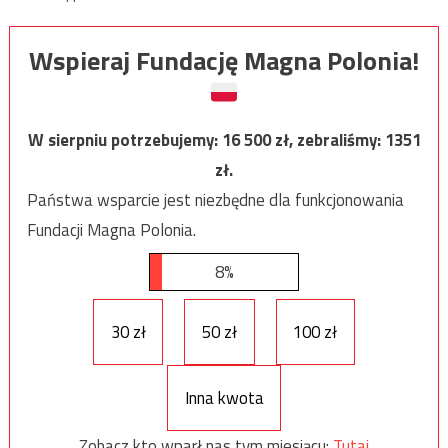
Wspieraj Fundację Magna Polonia!
W sierpniu potrzebujemy:
16 500
zł, zebraliśmy:
1351
zł.
Państwa wsparcie jest niezbędne dla funkcjonowania
Fundacji Magna Polonia.
8%
30 zł
50 zł
100 zł
Inna kwota
Zobacz kto wparł nas tym miesiącu:
Tutaj