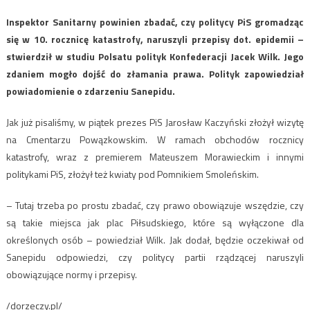
Inspektor Sanitarny powinien zbadać, czy politycy PiS gromadząc
się w 10. rocznicę katastrofy, naruszyli przepisy dot. epidemii –
stwierdził w studiu Polsatu polityk Konfederacji Jacek Wilk. Jego
zdaniem mogło dojść do złamania prawa. Polityk zapowiedział
powiadomienie o zdarzeniu Sanepidu.
Jak już pisaliśmy, w piątek prezes PiS Jarosław Kaczyński złożył wizytę
na Cmentarzu Powązkowskim. W ramach obchodów rocznicy
katastrofy, wraz z premierem Mateuszem Morawieckim i innymi
politykami PiS, złożył też kwiaty pod Pomnikiem Smoleńskim.
– Tutaj trzeba po prostu zbadać, czy prawo obowiązuje wszędzie, czy
są takie miejsca jak plac Piłsudskiego, które są wyłączone dla
określonych osób – powiedział Wilk. Jak dodał, będzie oczekiwał od
Sanepidu odpowiedzi, czy politycy partii rządzącej naruszyli
obowiązujące normy i przepisy.
/dorzeczy.pl/