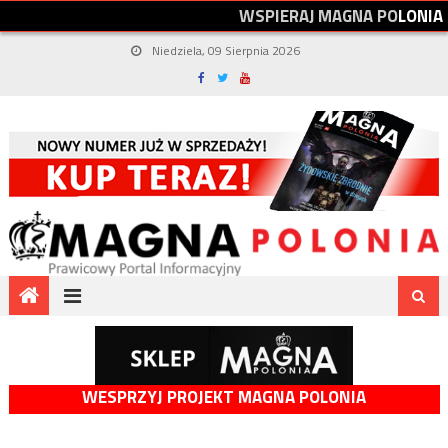
W
S
P
I
E
R
A
J
M
A
G
N
A
P
O
L
O
N
I
A
Niedziela, 09 Sierpnia 2026
WESPRZYJ PROJEKT MAGNA POLONIA