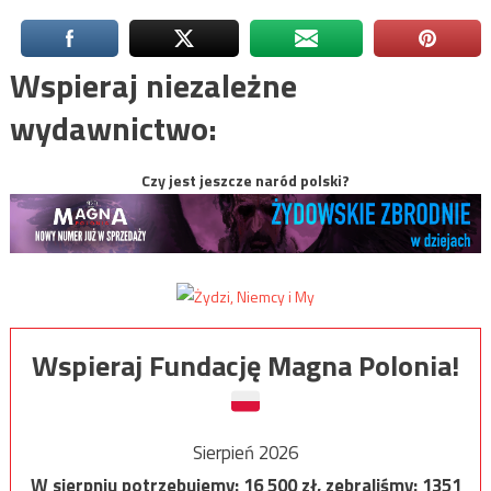
Wspieraj niezależne
wydawnictwo:
Czy jest jeszcze naród polski?
Wspieraj Fundację Magna Polonia!
Sierpień 2026
W sierpniu potrzebujemy:
16 500
zł, zebraliśmy:
1351