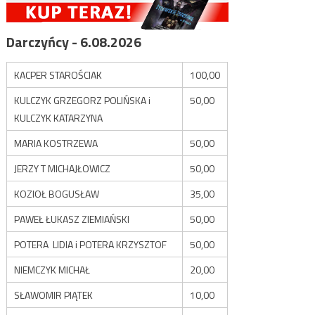
Darczyńcy - 6.08.2026
KACPER STAROŚCIAK
100,00
KULCZYK GRZEGORZ POLIŃSKA i
50,00
KULCZYK KATARZYNA
MARIA KOSTRZEWA
50,00
JERZY T MICHAJŁOWICZ
50,00
KOZIOŁ BOGUSŁAW
35,00
PAWEŁ ŁUKASZ ZIEMIAŃSKI
50,00
POTERA LIDIA i POTERA KRZYSZTOF
50,00
NIEMCZYK MICHAŁ
20,00
SŁAWOMIR PIĄTEK
10,00