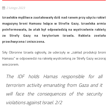
2 lutego 2023
Izraelskie myśliwce zaatakowały dziś nad ranem przy użyciu rakiet
magazyny broni Hamasu leżące w Strefie Gazy. Izraelska armia
poinformowała, że atak był odpowiedzią na wystrzelenie rakiety
ze Strefy Gazy na terytorium Izraela. Rakieta została
przechwycona i zniszczona.
Siły Obronne Izraela ogłosiły, że uderzyły w „zakład produkcji broni
Hamasu” w odpowiedzi na rakietę wystrzeloną ze Strefy Gazy wczoraj
wieczorem.
The IDF holds Hamas responsible for all
terrorism activity emanating from Gaza and it
will face the consequences of the security
violations against Israel. 2/2