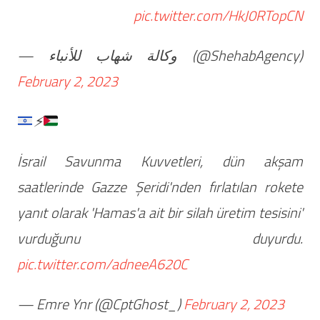
pic.twitter.com/HkJ0RTopCN
— وكالة شهاب للأنباء (@ShehabAgency)
February 2, 2023
⚡️
İsrail Savunma Kuvvetleri, dün akşam
saatlerinde Gazze Şeridi'nden fırlatılan rokete
yanıt olarak 'Hamas'a ait bir silah üretim tesisini'
vurduğunu duyurdu.
pic.twitter.com/adneeA620C
— Emre Ynr (@CptGhost_)
February 2, 2023