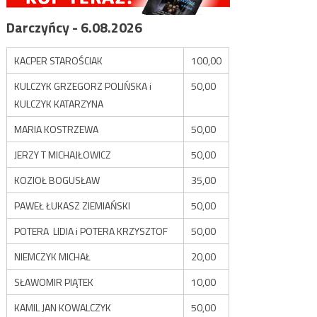
Darczyńcy - 6.08.2026
KACPER STAROŚCIAK
100,00
KULCZYK GRZEGORZ POLIŃSKA i
50,00
KULCZYK KATARZYNA
MARIA KOSTRZEWA
50,00
JERZY T MICHAJŁOWICZ
50,00
KOZIOŁ BOGUSŁAW
35,00
PAWEŁ ŁUKASZ ZIEMIAŃSKI
50,00
POTERA LIDIA i POTERA KRZYSZTOF
50,00
NIEMCZYK MICHAŁ
20,00
SŁAWOMIR PIĄTEK
10,00
KAMIL JAN KOWALCZYK
50,00