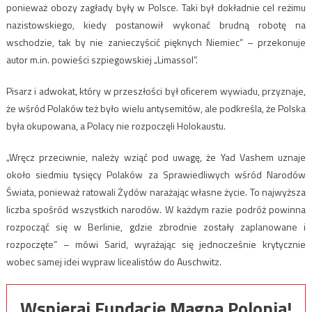
ponieważ obozy zagłady były w Polsce. Taki był dokładnie cel reżimu
nazistowskiego, kiedy postanowił wykonać brudną robotę na
wschodzie, tak by nie zanieczyścić pięknych Niemiec” – przekonuje
autor m.in. powieści szpiegowskiej „Limassol”.
Pisarz i adwokat, który w przeszłości był oficerem wywiadu, przyznaje,
że wśród Polaków też było wielu antysemitów, ale podkreśla, że Polska
była okupowana, a Polacy nie rozpoczęli Holokaustu.
„Wręcz przeciwnie, należy wziąć pod uwagę, że Yad Vashem uznaje
około siedmiu tysięcy Polaków za Sprawiedliwych wśród Narodów
Świata, ponieważ ratowali Żydów narażając własne życie. To najwyższa
liczba spośród wszystkich narodów. W każdym razie podróż powinna
rozpocząć się w Berlinie, gdzie zbrodnie zostały zaplanowane i
rozpoczęte” – mówi Sarid, wyrażając się jednocześnie krytycznie
wobec samej idei wypraw licealistów do Auschwitz.
Wspieraj Fundację Magna Polonia!