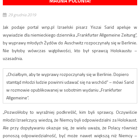
MAGNA POLONIA!
29 grudnia 2019
Jak podaje portal wnp.pl Izraelski pisarz Yiszai Sarid apeluje w
wywiadzie dla niemieckiego dziennika „Frankfurter Allgemeine Zeitung”,
by wyprawy młodych Żydów do Auschwitz rozpoczynały się w Berlinie.
Nie byłoby wówczas wątpliwości, kto był sprawcą Holokaustu –
uzasadnia.
„Chciałbym, aby te wyprawy rozpoczynały się w Berlinie. Dopiero
stamtąd młodzi ludzie powinni udawać się na wschód” – mówi Sarid
w rozmowie opublikowanej w sobotnim wydaniu „Frankfurter
Allgemeine”.
„Pozwoliłoby to wyraźniej podkreślić, kim byli sprawcy. Oczywiście
młodzi Izraelczycy wiedzą, że Niemcy byli odpowiedzialni za Holokaust.
Ale przy dopytywaniu okazuje się, że wielu uważa, że Polacy również
ponoszą odpowiedzialność, być może nawet większą niż Niemcy –