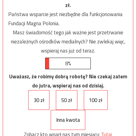
zł.
Państwa wsparcie jest niezbędne dla funkcjonowania
Fundacji Magna Polonia.
Masz świadomość tego jak ważne jest przetrwanie
niezależnych ośrodków medialnych? Nie zwlekaj więc,
wspieraj nas już od teraz.
8%
Uważasz, że robimy dobrą robotę? Nie czekaj zatem
do jutra, wspieraj nas od dzisiaj.
30 zł
50 zł
100 zł
Inna kwota
Zobacz kto wparł nas tym miesiącu:
Tutaj