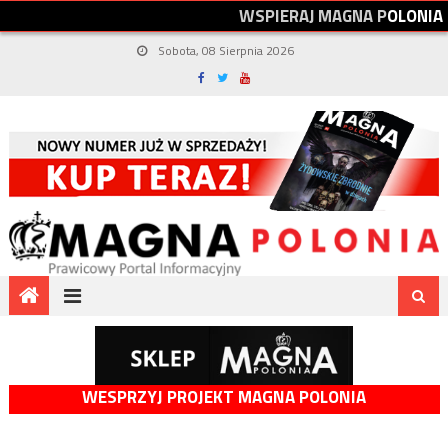
W
S
P
I
E
R
A
J
M
A
G
N
A
P
O
L
O
N
I
A
Sobota, 08 Sierpnia 2026
WESPRZYJ PROJEKT MAGNA POLONIA