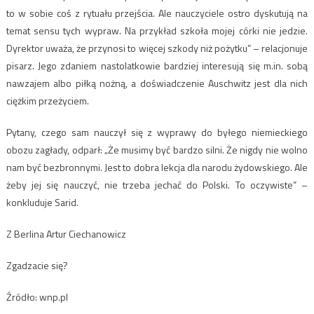
to w sobie coś z rytuału przejścia. Ale nauczyciele ostro dyskutują na
temat sensu tych wypraw. Na przykład szkoła mojej córki nie jedzie.
Dyrektor uważa, że przynosi to więcej szkody niż pożytku” – relacjonuje
pisarz. Jego zdaniem nastolatkowie bardziej interesują się m.in. sobą
nawzajem albo piłką nożną, a doświadczenie Auschwitz jest dla nich
ciężkim przeżyciem.
Pytany, czego sam nauczył się z wyprawy do byłego niemieckiego
obozu zagłady, odparł: „Że musimy być bardzo silni. Że nigdy nie wolno
nam być bezbronnymi. Jest to dobra lekcja dla narodu żydowskiego. Ale
żeby jej się nauczyć, nie trzeba jechać do Polski. To oczywiste” –
konkluduje Sarid.
Z Berlina Artur Ciechanowicz
Zgadzacie się?
Źródło: wnp.pl