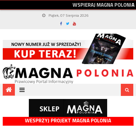
W
S
P
I
E
R
A
J
M
A
G
N
A
P
O
L
O
N
I
A
Piątek, 07 Sierpnia 2026
WESPRZYJ PROJEKT MAGNA POLONIA