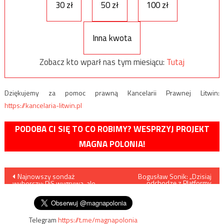
30 zł
50 zł
100 zł
Inna kwota
Zobacz kto wparł nas tym miesiącu:
Tutaj
Dziękujemy za pomoc prawną Kancelarii Prawnej Litwin:
https://kancelaria-litwin.pl
PODOBA CI SIĘ TO CO ROBIMY? WESPRZYJ PROJEKT
MAGNA POLONIA!
Nawigacja
Najnowszy sondaż
Bogusław Sonik: „Dzisiaj
odchodzę z Platformy
wyborczy: PiS wygrywa, ale
Obywatelskiej”
wpisu
nie ma większości
Telegram
https://t.me/magnapolonia