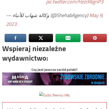
pic.twitter.com/HzzrX6gnP3
— وكالة شهاب للأنباء (@ShehabAgency)
May 9,
2023
Wspieraj niezależne
wydawnictwo:
Czy jest jeszcze naród polski?