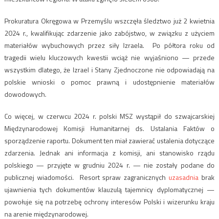
Prokuratura Okręgowa w Przemyślu wszczęła śledztwo już 2 kwietnia
2024 r., kwalifikując zdarzenie jako zabójstwo, w związku z użyciem
materiałów wybuchowych przez siły Izraela. Po półtora roku od
tragedii wielu kluczowych kwestii wciąż nie wyjaśniono — przede
wszystkim dlatego, że Izrael i Stany Zjednoczone nie odpowiadają na
polskie wnioski o pomoc prawną i udostępnienie materiałów
dowodowych.
Co więcej, w czerwcu 2024 r. polski MSZ wystąpił do szwajcarskiej
Międzynarodowej Komisji Humanitarnej ds. Ustalania Faktów o
sporządzenie raportu. Dokument ten miał zawierać ustalenia dotyczące
zdarzenia. Jednak ani informacja z komisji, ani stanowisko rządu
polskiego — przyjęte w grudniu 2024 r. — nie zostały podane do
publicznej wiadomości. Resort spraw zagranicznych
uzasadnia
brak
ujawnienia tych dokumentów klauzulą tajemnicy dyplomatycznej —
powołuje się na potrzebę ochrony interesów Polski i wizerunku kraju
na arenie międzynarodowej.