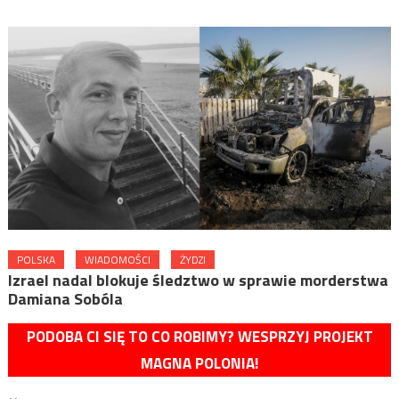
POLSKA
WIADOMOŚCI
ŻYDZI
Izrael nadal blokuje śledztwo w sprawie morderstwa
Damiana Sobóla
PODOBA CI SIĘ TO CO ROBIMY? WESPRZYJ PROJEKT
MAGNA POLONIA!