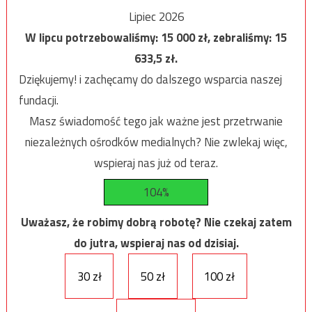
Lipiec 2026
W lipcu potrzebowaliśmy:
15 000
zł, zebraliśmy:
15
633,5
zł.
Dziękujemy! i zachęcamy do dalszego wsparcia naszej
fundacji.
Masz świadomość tego jak ważne jest przetrwanie
niezależnych ośrodków medialnych? Nie zwlekaj więc,
wspieraj nas już od teraz.
104%
Uważasz, że robimy dobrą robotę? Nie czekaj zatem
do jutra, wspieraj nas od dzisiaj.
30 zł
50 zł
100 zł