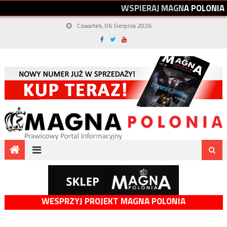
W
S
P
I
E
R
A
J
M
A
G
N
A
P
O
L
O
N
I
A
Czwartek, 06 Sierpnia 2026
WESPRZYJ PROJEKT MAGNA POLONIA