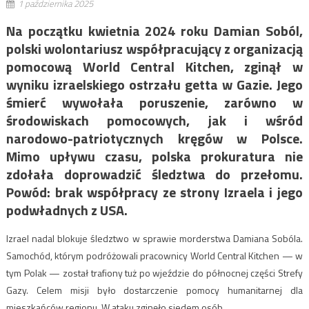
1 października 2025
Na początku kwietnia 2024 roku Damian Soból,
polski wolontariusz współpracujący z organizacją
pomocową World Central Kitchen, zginął w
wyniku izraelskiego ostrzału getta w Gazie. Jego
śmierć wywołała poruszenie, zarówno w
środowiskach pomocowych, jak i wśród
narodowo-patriotycznych kręgów w Polsce.
Mimo upływu czasu, polska prokuratura nie
zdołała doprowadzić śledztwa do przełomu.
Powód: brak współpracy ze strony Izraela i jego
podwładnych z USA.
Izrael nadal blokuje śledztwo w sprawie morderstwa Damiana Sobóla.
Samochód, którym podróżowali pracownicy World Central Kitchen — w
tym Polak — został trafiony tuż po wjeździe do północnej części Strefy
Gazy. Celem misji było dostarczenie pomocy humanitarnej dla
mieszkańców regionu. W ataku zginęło siedem osób.