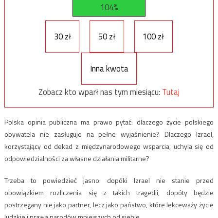
104%
30 zł
50 zł
100 zł
Inna kwota
Zobacz kto wparł nas tym miesiącu:
Tutaj
Polska opinia publiczna ma prawo pytać: dlaczego życie polskiego
obywatela nie zasługuje na pełne wyjaśnienie? Dlaczego Izrael,
korzystający od dekad z międzynarodowego wsparcia, uchyla się od
odpowiedzialności za własne działania militarne?
Trzeba to powiedzieć jasno: dopóki Izrael nie stanie przed
obowiązkiem rozliczenia się z takich tragedii, dopóty będzie
postrzegany nie jako partner, lecz jako państwo, które lekceważy życie
ludzkie i prawa narodów mniejszych od siebie.