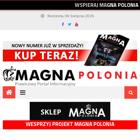
W
S
P
I
E
R
A
J
M
A
G
N
A
P
O
L
O
N
I
A
Niedziela, 09 Sierpnia 2026
WESPRZYJ PROJEKT MAGNA POLONIA