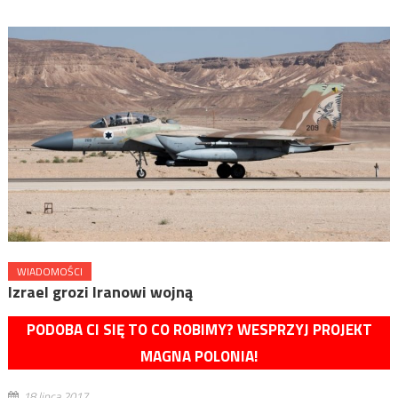
WIADOMOŚCI
Izrael grozi Iranowi wojną
PODOBA CI SIĘ TO CO ROBIMY? WESPRZYJ PROJEKT
MAGNA POLONIA!
18 lipca 2017