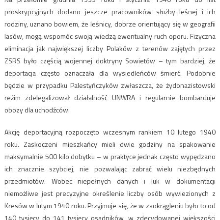
proskrypcyjnych dodano jeszcze pracowników służby leśnej i ich
rodziny, uznano bowiem, że leśnicy, dobrze orientujący się w geografii
lasów, mogą wspomóc swoją wiedzą ewentualny ruch oporu. Fizyczna
eliminacja jak największej liczby Polaków z terenów zajętych przez
ZSRS było częścią wojennej doktryny Sowietów – tym bardziej, że
deportacja często oznaczała dla wysiedleńców śmierć. Podobnie
będzie w przypadku Palestyńczyków zwłaszcza, że żydonazistowski
reżim zdelegalizował działalność UNWRA i regularnie bombarduje
obozy dla uchodźców.
Akcję deportacyjną rozpoczęto wczesnym rankiem 10 lutego 1940
roku. Zaskoczeni mieszkańcy mieli dwie godziny na spakowanie
maksymalnie 500 kilo dobytku – w praktyce jednak często wypędzano
ich znacznie szybciej, nie pozwalając zabrać wielu niezbędnych
przedmiotów. Wobec niepełnych danych i luk w dokumentacji
niemożliwe jest precyzyjne określenie liczby osób wywiezionych z
Kresów w lutym 1940 roku. Przyjmuje się, że w zaokrągleniu było to od
140 tysięcy do 141 tysięcy osadników, w zdecydowanej większości