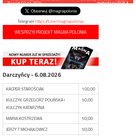
metodą na BLIK
Raport 02.11.2024
wpisu
Telegram
https://t.me/magnapolonia
WESPRZYJ PROJEKT MAGNA POLONIA
Darczyńcy - 6.08.2026
KACPER STAROŚCIAK
100,00
KULCZYK GRZEGORZ POLIŃSKA i
50,00
KULCZYK KATARZYNA
MARIA KOSTRZEWA
50,00
JERZY T MICHAJŁOWICZ
50,00