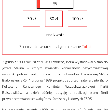
8%
30 zł
50 zł
100 zł
Inna kwota
Zobacz kto wparł nas tym miesiącu:
Tutaj
2 grudnia 1939 roku szef NKWD Ławrientij Beria wystosował pismo do
Józefa Stalina, w którym stwierdził konieczność natychmiastowej
wywózki polskich rodzin z zachodnich obwodów Ukraińskiej SRS i
Białoruskiej SRS. 4 grudnia 1939 projekt deportacji zatwierdziło Biuro
Polityczne Centralnego Komitetu Wszechzwiązkowej Partii
Bolszewików, a dzień później decyzję o realizacji planu Berii
przypieczętowano uchwałą Rady Komisarzy Ludowych ZSRS.
Na przełomie grudnia 1939 roku i stycznia 1940 roku do list