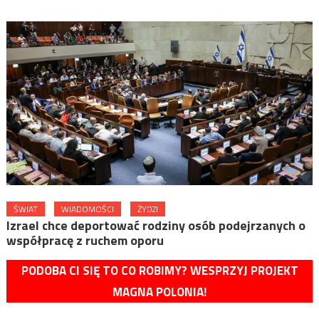
ŚWIAT
WIADOMOŚCI
ŻYDZI
Izrael chce deportować rodziny osób podejrzanych o
współpracę z ruchem oporu
PODOBA CI SIĘ TO CO ROBIMY? WESPRZYJ PROJEKT
MAGNA POLONIA!