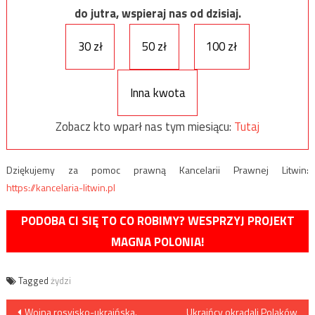
do jutra, wspieraj nas od dzisiaj.
30 zł
50 zł
100 zł
Inna kwota
Zobacz kto wparł nas tym miesiącu:
Tutaj
Dziękujemy za pomoc prawną Kancelarii Prawnej Litwin:
https://kancelaria-litwin.pl
PODOBA CI SIĘ TO CO ROBIMY? WESPRZYJ PROJEKT
MAGNA POLONIA!
Tagged
żydzi
Nawigacja
Wojna rosyjsko-ukraińska.
Ukraińcy okradali Polaków