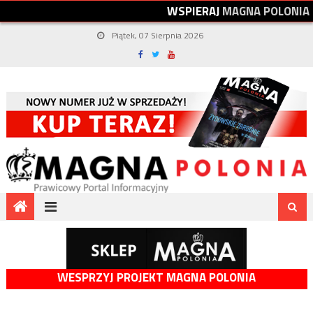
W
S
P
I
E
R
A
J
M
A
G
N
A
P
O
L
O
N
I
A
Piątek, 07 Sierpnia 2026
WESPRZYJ PROJEKT MAGNA POLONIA