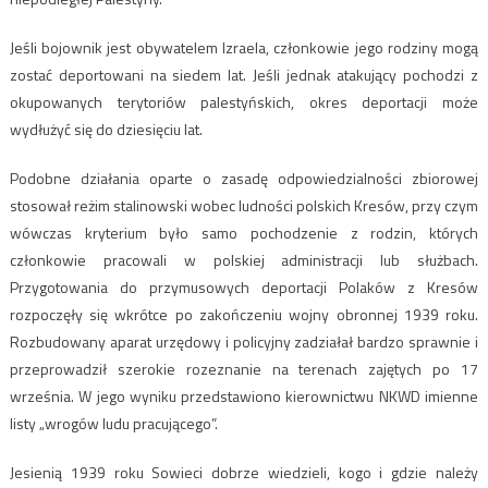
Jeśli bojownik jest obywatelem Izraela, członkowie jego rodziny mogą
zostać deportowani na siedem lat. Jeśli jednak atakujący pochodzi z
okupowanych terytoriów palestyńskich, okres deportacji może
wydłużyć się do dziesięciu lat.
Podobne działania oparte o zasadę odpowiedzialności zbiorowej
stosował reżim stalinowski wobec ludności polskich Kresów, przy czym
wówczas kryterium było samo pochodzenie z rodzin, których
członkowie pracowali w polskiej administracji lub służbach.
Przygotowania do przymusowych deportacji Polaków z Kresów
rozpoczęły się wkrótce po zakończeniu wojny obronnej 1939 roku.
Rozbudowany aparat urzędowy i policyjny zadziałał bardzo sprawnie i
przeprowadził szerokie rozeznanie na terenach zajętych po 17
września. W jego wyniku przedstawiono kierownictwu NKWD imienne
listy „wrogów ludu pracującego”.
Jesienią 1939 roku Sowieci dobrze wiedzieli, kogo i gdzie należy