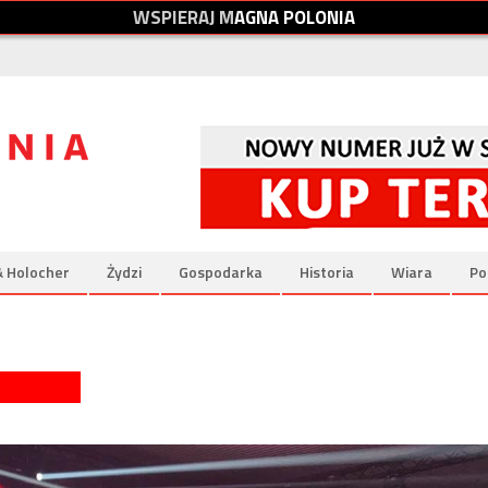
W
S
P
I
E
R
A
J
M
A
G
N
A
P
O
L
O
N
I
A
& Holocher
Żydzi
Gospodarka
Historia
Wiara
Po