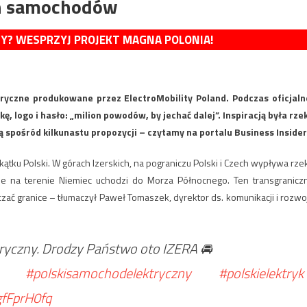
ch samochodów
MY? WESPRZYJ PROJEKT MAGNA POLONIA!
ryczne produkowane przez ElectroMobility Poland. Podczas oficjaln
ogo i hasło: „milion powodów, by jechać dalej”. Inspiracją była rze
 spośród kilkunastu propozycji – czytamy na portalu Business Insider
ątku Polski. W górach Izerskich, na pograniczu Polski i Czech wypływa rze
ie na terenie Niemiec uchodzi do Morza Północnego. Ten transgranicz
ać granice – tłumaczył Paweł Tomaszek, dyrektor ds. komunikacji i rozwo
tryczny. Drodzy Państwo oto IZERA 🚘
#polskisamochodelektryczny
#polskielektryk
gfFprH0fq