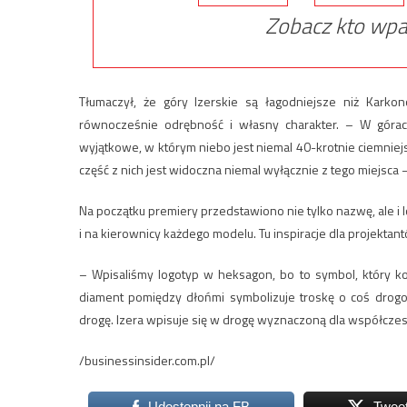
Zobacz kto wpa
Tłumaczył, że góry Izerskie są łagodniejsze niż Karko
równocześnie odrębność i własny charakter. – W górach
wyjątkowe, w którym niebo jest niemal 40-krotnie ciemniejsz
część z nich jest widoczna niemal wyłącznie z tego miejsca 
Na początku premiery przedstawiono nie tylko nazwę, ale i
i na kierownicy każdego modelu. Tu inspiracje dla projektan
– Wpisaliśmy logotyp w heksagon, bo to symbol, który koj
diament pomiędzy dłońmi symbolizuje troskę o coś drogo
drogę. Izera wpisuje się w drogę wyznaczoną dla współczesn
/businessinsider.com.pl/
Udostępnij na FB
Twee