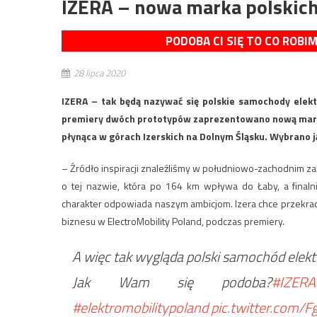
IZERA – nowa marka polski
PODOBA CI SIĘ TO CO ROBI
28 lipca 2020
IZERA – tak będą nazywać się polskie samochody elekt
premiery dwóch prototypów zaprezentowano nową markę, l
płynąca w górach Izerskich na Dolnym Śląsku. Wybrano ją
– Źródło inspiracji znaleźliśmy w południowo-zachodnim zak
o tej nazwie, która po 164 km wpływa do Łaby, a finaln
charakter odpowiada naszym ambicjom. Izera chce przekracz
biznesu w ElectroMobility Poland, podczas premiery.
A więc tak wygląda polski samochód elek
Jak Wam się podoba?
#IZERA
#elektromobilitypoland
pic.twitter.com/F