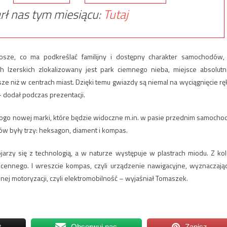
rł nas tym miesiącu:
Tutaj
nosze, co ma podkreślać familijny i dostępny charakter samochodów,
 Izerskich zlokalizowany jest park ciemnego nieba, miejsce absolutn
e niż w centrach miast. Dzięki temu gwiazdy są niemal na wyciągnięcie ręk
– dodał podczas prezentacji.
 logo nowej marki, które będzie widoczne m.in. w pasie przednim samocho
tów były trzy: heksagon, diament i kompas.
arzy się z technologią, a w naturze występuje w plastrach miodu. Z kol
cennego. I wreszcie kompas, czyli urządzenie nawigacyjne, wyznaczają
ej motoryzacji, czyli elektromobilność – wyjaśniał Tomaszek.
t
Obserwuj nas
Zapisz