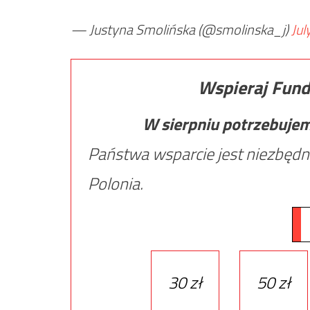
— Justyna Smolińska (@smolinska_j)
Jul
Wspieraj Fund
W sierpniu potrzebuje
Państwa wsparcie jest niezbędn
Polonia.
30 zł
50 zł