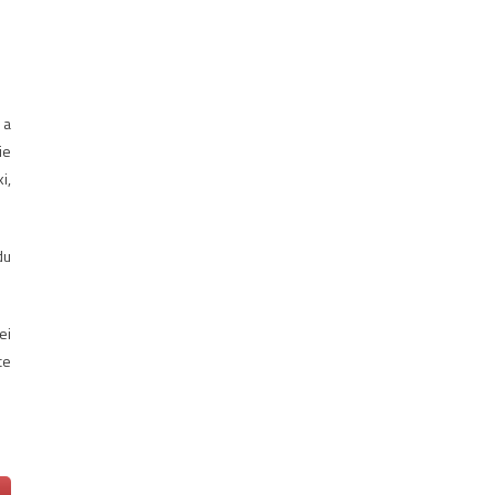
 a
ie
i,
du
ei
ce