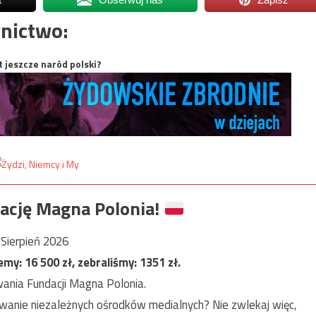
nictwo:
t jeszcze naród polski?
ację Magna Polonia!
Sierpień 2026
jemy:
16 500
zł, zebraliśmy:
1351
zł.
ania Fundacji Magna Polonia.
anie niezależnych ośrodków medialnych? Nie zwlekaj więc,