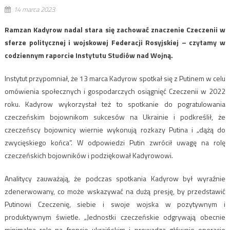
14 marca 2023
Ramzan Kadyrow nadal stara się zachować znaczenie Czeczenii w
sferze politycznej i wojskowej Federacji Rosyjskiej – czytamy w
codziennym raporcie Instytutu Studiów nad Wojną.
Instytut przypomniał, że 13 marca Kadyrow spotkał się z Putinem w celu
omówienia społecznych i gospodarczych osiągnięć Czeczenii w 2022
roku. Kadyrow wykorzystał też to spotkanie do pogratulowania
czeczeńskim bojownikom sukcesów na Ukrainie i podkreślił, że
czeczeńscy bojownicy wiernie wykonują rozkazy Putina i „dążą do
zwycięskiego końca”. W odpowiedzi Putin zwrócił uwagę na rolę
czeczeńskich bojowników i podziękował Kadyrowowi.
Analitycy zauważają, że podczas spotkania Kadyrow był wyraźnie
zdenerwowany, co może wskazywać na dużą presję, by przedstawić
Putinowi Czeczenię, siebie i swoje wojska w pozytywnym i
produktywnym świetle. „Jednostki czeczeńskie odgrywają obecnie
minimalną rolę na froncie ukraińskim i prowadzą głównie operacje