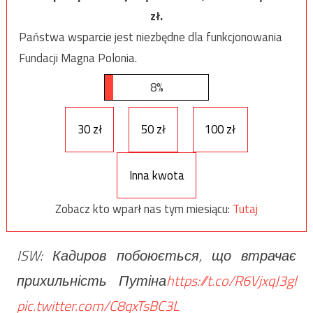
zł.
Państwa wsparcie jest niezbędne dla funkcjonowania
Fundacji Magna Polonia.
8%
30 zł
50 zł
100 zł
Inna kwota
Zobacz kto wparł nas tym miesiącu:
Tutaj
ISW: Кадиров побоюється, що втрачає
прихильність Путіна
https://t.co/R6VjxqJ3gl
pic.twitter.com/C8qxTsBC3L