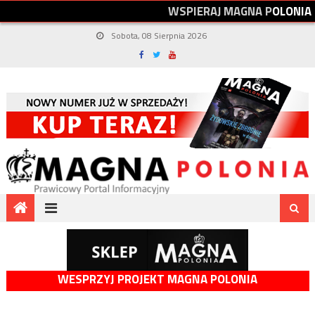
W
S
P
I
E
R
A
J
M
A
G
N
A
P
O
L
O
N
I
A
Sobota, 08 Sierpnia 2026
WESPRZYJ PROJEKT MAGNA POLONIA