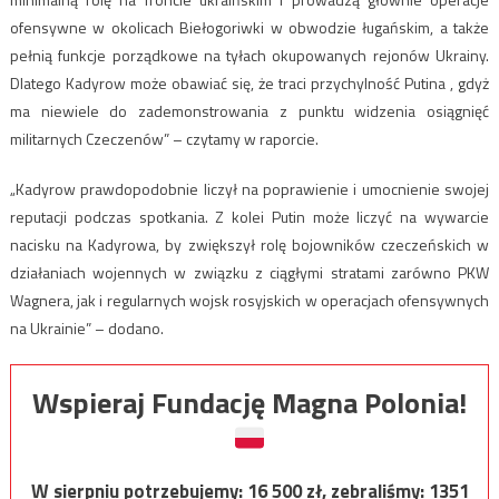
ofensywne w okolicach Biełogoriwki w obwodzie ługańskim, a także
pełnią funkcje porządkowe na tyłach okupowanych rejonów Ukrainy.
Dlatego Kadyrow może obawiać się, że traci przychylność Putina , gdyż
ma niewiele do zademonstrowania z punktu widzenia osiągnięć
militarnych Czeczenów” – czytamy w raporcie.
„Kadyrow prawdopodobnie liczył na poprawienie i umocnienie swojej
reputacji podczas spotkania. Z kolei Putin może liczyć na wywarcie
nacisku na Kadyrowa, by zwiększył rolę bojowników czeczeńskich w
działaniach wojennych w związku z ciągłymi stratami zarówno PKW
Wagnera, jak i regularnych wojsk rosyjskich w operacjach ofensywnych
na Ukrainie” – dodano.
Wspieraj Fundację Magna Polonia!
W sierpniu potrzebujemy:
16 500
zł, zebraliśmy:
1351