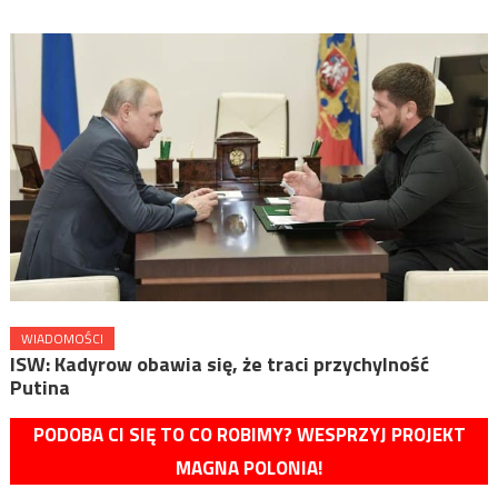
WIADOMOŚCI
ISW: Kadyrow obawia się, że traci przychylność
Putina
PODOBA CI SIĘ TO CO ROBIMY? WESPRZYJ PROJEKT
MAGNA POLONIA!