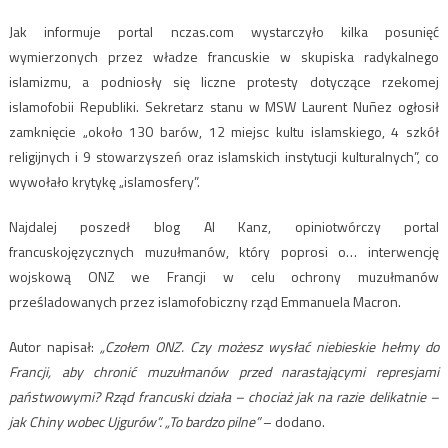
Jak informuje portal nczas.com wystarczyło kilka posunięć
wymierzonych przez władze francuskie w skupiska radykalnego
islamizmu, a podniosły się liczne protesty dotyczące rzekomej
islamofobii Republiki. Sekretarz stanu w MSW Laurent Nuñez ogłosił
zamknięcie „około 130 barów, 12 miejsc kultu islamskiego, 4 szkół
religijnych i 9 stowarzyszeń oraz islamskich instytucji kulturalnych”, co
wywołało krytykę „islamosfery”.
Najdalej poszedł blog Al Kanz, opiniotwórczy portal
francuskojęzycznych muzułmanów, który poprosi o… interwencję
wojskową ONZ we Francji w celu ochrony muzułmanów
prześladowanych przez islamofobiczny rząd Emmanuela Macron.
Autor napisał:
„Czołem ONZ. Czy możesz wysłać niebieskie hełmy do
Francji, aby chronić muzułmanów przed narastającymi represjami
państwowymi? Rząd francuski działa – chociaż jak na razie delikatnie –
jak Chiny wobec Ujgurów”. „To bardzo pilne”
– dodano.