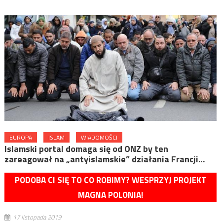
EUROPA
ISLAM
WIADOMOŚCI
Islamski portal domaga się od ONZ by ten
zareagował na „antyislamskie” działania Francji…
PODOBA CI SIĘ TO CO ROBIMY? WESPRZYJ PROJEKT
MAGNA POLONIA!
17 listopada 2019