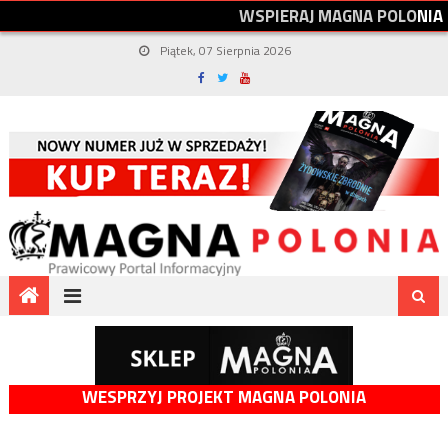
W
S
P
I
E
R
A
J
M
A
G
N
A
P
O
L
O
N
I
A
Piątek, 07 Sierpnia 2026
WESPRZYJ PROJEKT MAGNA POLONIA