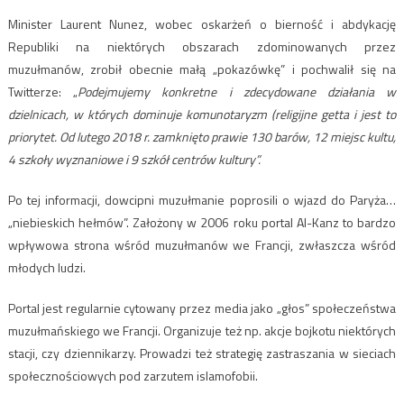
Minister Laurent Nunez, wobec oskarżeń o bierność i abdykację
Republiki na niektórych obszarach zdominowanych przez
muzułmanów, zrobił obecnie małą „pokazówkę” i pochwalił się na
Twitterze: „
Podejmujemy konkretne i zdecydowane działania w
dzielnicach, w których dominuje komunotaryzm (religijne getta i jest to
priorytet. Od lutego 2018 r. zamknięto prawie 130 barów, 12 miejsc kultu,
4 szkoły wyznaniowe i 9 szkół centrów kultury”.
Po tej informacji, dowcipni muzułmanie poprosili o wjazd do Paryża…
„niebieskich hełmów”. Założony w 2006 roku portal Al-Kanz to bardzo
wpływowa strona wśród muzułmanów we Francji, zwłaszcza wśród
młodych ludzi.
Portal jest regularnie cytowany przez media jako „głos” społeczeństwa
muzułmańskiego we Francji. Organizuje też np. akcje bojkotu niektórych
stacji, czy dziennikarzy. Prowadzi też strategię zastraszania w sieciach
społecznościowych pod zarzutem islamofobii.