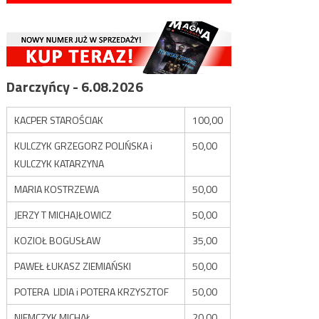
Darczyńcy - 6.08.2026
KACPER STAROŚCIAK
100,00
KULCZYK GRZEGORZ POLIŃSKA i
50,00
KULCZYK KATARZYNA
MARIA KOSTRZEWA
50,00
JERZY T MICHAJŁOWICZ
50,00
KOZIOŁ BOGUSŁAW
35,00
PAWEŁ ŁUKASZ ZIEMIAŃSKI
50,00
POTERA LIDIA i POTERA KRZYSZTOF
50,00
NIEMCZYK MICHAŁ
20,00