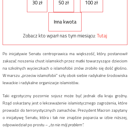
30 zł
50 zł
100 zł
Inna kwota
Zobacz kto wparł nas tym miesiącu:
Tutaj
Po inicjatywie Senatu centroprawica ma większość, który postanowił
zakazać noszenia chust islamskich przez matki towarzyszące dzieciom
na szkolnych wycieczkach o islamofobii znów zrobiło się dość głośno.
W marszu „przeciw islamofobii” szły obok siebie radykalne środowiska
lewackie i radykalne organizacje islamistów.
Taki egzotyczny pozornie sojusz może być jednak dla kraju groźny.
Rząd oskarżany jest o lekceważenie islamistycznego zagrożenia, które
prowadzi do terrorystycznych zamachów. Prezydent Macron zapytany
o inicjatywę Senatu, która i tak nie znajdzie poparcia w izbie niższej,
odpowiedział po prostu –
„to nie mój problem”.