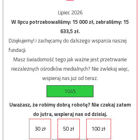
Lipiec 2026
W lipcu potrzebowaliśmy:
15 000
zł, zebraliśmy:
15
633,5
zł.
Dziękujemy! i zachęcamy do dalszego wsparcia naszej
fundacji.
Masz świadomość tego jak ważne jest przetrwanie
niezależnych ośrodków medialnych? Nie zwlekaj więc,
wspieraj nas już od teraz.
104%
Uważasz, że robimy dobrą robotę? Nie czekaj zatem
do jutra, wspieraj nas od dzisiaj.
30 zł
50 zł
100 zł