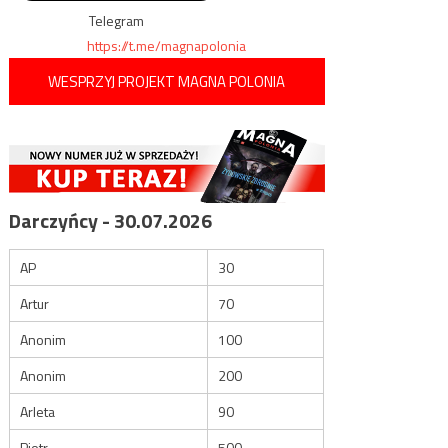
Telegram
https://t.me/magnapolonia
WESPRZYJ PROJEKT MAGNA POLONIA
Darczyńcy - 30.07.2026
AP
30
Artur
70
Anonim
100
Anonim
200
Arleta
90
Piotr
500