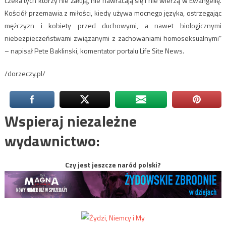
czeka tych którzy nie żałują, nie nawracają się i nie wierzą w Ewangelię.
Kościół przemawia z miłości, kiedy używa mocnego języka, ostrzegając
mężczyzn i kobiety przed duchowymi, a nawet biologicznymi
niebezpieczeństwami związanymi z zachowaniami homoseksualnymi”
– napisał Pete Baklinski, komentator portalu Life Site News.
/dorzeczy.pl/
Wspieraj niezależne
wydawnictwo:
Czy jest jeszcze naród polski?