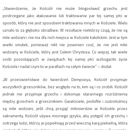
„Stwierdzenie, że Kościół nie może błogosławić grzechu jest
postrzegane jako atakowanie lub traktowanie par tej samej płci w
sposób, który nie jest sposobem traktowania innych w Kościele. Wielu
uznało to za głęboko obraźliwe. W rezultacie niektórzy czują, że nie są
mile widziani i nie ma dla nich miejsca w Kościele katolickim. Jest w tym
wielki smutek, ponieważ nikt nie powinien czuć, że nie jest mile
widziany w Kościele, który jest Ciałem Chrystusa. Co więcej, tak wiele
osób pozostających w związkach tej samej płci wzbogaciło życie
Kościoła i nadal czyni to w parafiach na całym świecie” – dodał.
„W przeciwieństwie do twierdzeń Dempseya, Kościół przyjmuje
wszystkich grzeszników, bez względu na to, kim są i co zrobili. Kościół
jednak nie przyjmuje grzechu i dokonuje starannego rozróżnienia
między grzechem a grzesznikiem. Gwałciciele, pedofile i cudzołożnicy
są mile widziani, jeśli chcą przyjąć miłosierdzie w Kościele przez
sakramenty. Kościół używa mocnego języka, aby potępić ich grzechy i
ostrzega ludzi, którzy je popełniają przed wieczną karą piekielną, która