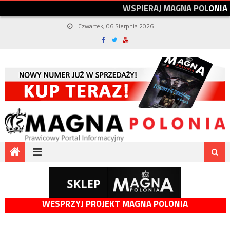
W
S
P
I
E
R
A
J
M
A
G
N
A
P
O
L
O
N
I
A
Czwartek, 06 Sierpnia 2026
WESPRZYJ PROJEKT MAGNA POLONIA