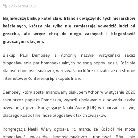
12 kwietnia 2021
Najmłodszy biskup katolicki w Irlandii dołączył do tych hierarchów
kościelnych, którzy nie tylko nie zamierzają odwodzić ludzi od
grzechu, ale wręcz chcą do niego zachęcać i błogosławić
grzesznym relacjom.
Biskup Paul Dempsey z Achonry nazwał watykański zakaz
błogosławienia par homoseksualnych bolesną odpowiedzią Kościoła
dla osób homoseksualnych, w rozważaniu które ukazało się na stronie
internetowej Konferencji Episkopatu Irlandii.
Dempsey, który został mianowany biskupem Achonry w styczniu 2020
roku przez papieża Franciszka, wyraził ubolewanie z powodu języka
używanego przez Kongregację Nauki Wiary (CDF) w nauczaniu o tym,
dlaczego Kościół nie może błogosławić takich związków.
Kongregacja Nauki Wiary ogłosiła 15 marca, że Kościół nie może
błogosławić związków homoseksualnych, ponieważ Bóg „nie