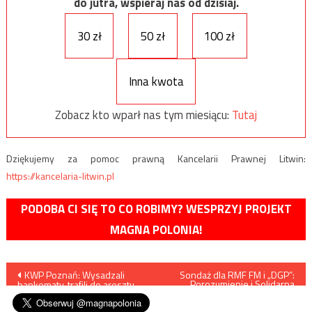
do jutra, wspieraj nas od dzisiaj.
30 zł
50 zł
100 zł
Inna kwota
Zobacz kto wparł nas tym miesiącu:
Tutaj
Dziękujemy za pomoc prawną Kancelarii Prawnej Litwin:
https://kancelaria-litwin.pl
PODOBA CI SIĘ TO CO ROBIMY? WESPRZYJ PROJEKT
MAGNA POLONIA!
Nawigacja
KWP Poznań: Wysadzali
Sondaż dla RMF FM i „DGP”:
Porozumienie i Solidarna
bankomaty, trafili do aresztu
Polska bez szans na
wpisu
samodzielne wejście do
Sejmu