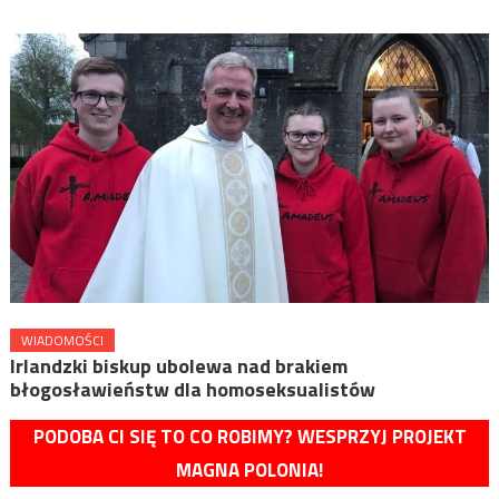
WIADOMOŚCI
Irlandzki biskup ubolewa nad brakiem
błogosławieństw dla homoseksualistów
PODOBA CI SIĘ TO CO ROBIMY? WESPRZYJ PROJEKT
MAGNA POLONIA!