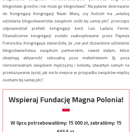
błogosławi grzechu i nie może go błogosławić”. Na pytanie skierowane
do Kongregacji Kongregacji Nauki Wiary, czy Kościół ma „władzę
udzielania błogosławieństw związkom osób tej samej płci”, przecząco
odpowiedział prefekt kongregacji kard. Luis Ladaria Ferrer.
Oświadczenie kongregacji zostało zaakceptowane przez Papieża
Franciszka. Kongregacja stwierdziła, że „nie jest dozwolone udzielanie
błogosławieństwa związkom partnerskim, nawet stałym, które
obejmują aktywność seksualną poza małżeństwem (tj. poza
nierozerwalnym związkiem mężczyzny i kobiety, otwartym samym na
przekazywanie życia), jak ma to miejsce w przypadku związków między
osobami tej samej płci”.
Wspieraj Fundację Magna Polonia!
W lipcu potrzebowaliśmy:
15 000
zł, zebraliśmy:
15
633,5
zł.