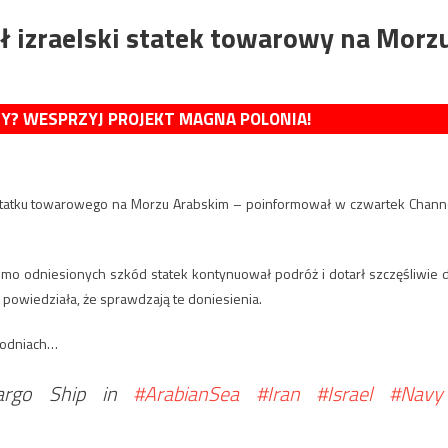
ił izraelski statek towarowy na Morz
MY? WESPRZYJ PROJEKT MAGNA POLONIA!
la statku towarowego na Morzu Arabskim – poinformował w czwartek Chann
Pomimo odniesionych szkód statek kontynuował podróż i dotarł szczęśliwie 
powiedziała, że ​​sprawdzają te doniesienia.
ygodniach…
 Cargo Ship in
#ArabianSea
#Iran
#Israel
#Navy