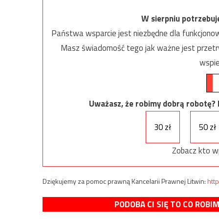
W sierpniu potrzebu
Państwa wsparcie jest niezbędne dla funkcjonow
Masz świadomość tego jak ważne jest przetrw
wspie
Uważasz, że robimy dobrą robotę? Ni
30 zł
50 zł
Zobacz kto w
Dziękujemy za pomoc prawną Kancelarii Prawnej Litwin:
http
PODOBA CI SIĘ TO CO ROBI