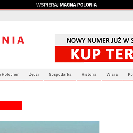
W
S
P
I
E
R
A
J
M
A
G
N
A
P
O
L
O
N
I
A
& Holocher
Żydzi
Gospodarka
Historia
Wiara
Po