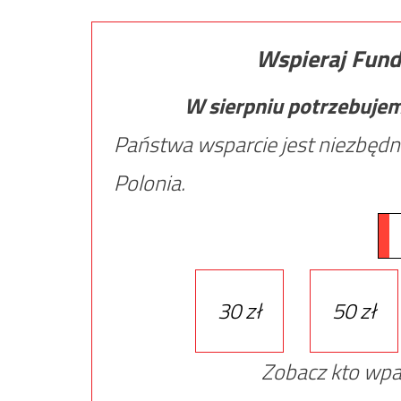
Wspieraj Fund
W sierpniu potrzebuje
Państwa wsparcie jest niezbędn
Polonia.
30 zł
50 zł
Zobacz kto wpa