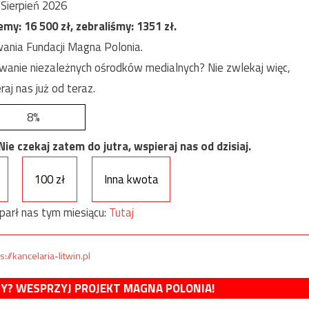
Sierpień 2026
jemy:
16 500
zł, zebraliśmy:
1351
zł.
ania Fundacji Magna Polonia.
anie niezależnych ośrodków medialnych? Nie zwlekaj więc,
raj nas już od teraz.
8%
e czekaj zatem do jutra, wspieraj nas od dzisiaj.
100 zł
Inna kwota
parł nas tym miesiącu:
Tutaj
s://kancelaria-litwin.pl
MY? WESPRZYJ PROJEKT MAGNA POLONIA!