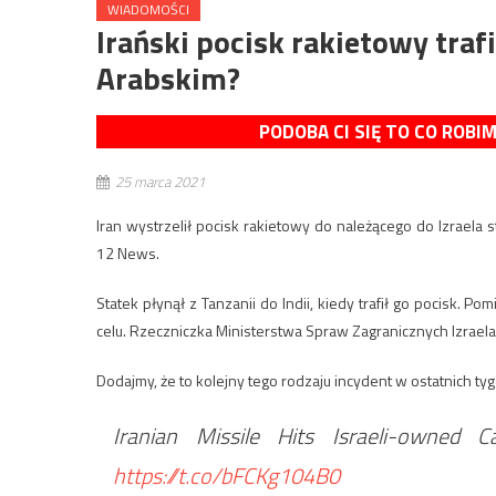
WIADOMOŚCI
Irański pocisk rakietowy traf
Arabskim?
PODOBA CI SIĘ TO CO ROBI
25 marca 2021
Iran wystrzelił pocisk rakietowy do należącego do Izrae
12 News.
Statek płynął z Tanzanii do Indii, kiedy trafił go pocisk. 
celu. Rzeczniczka Ministerstwa Spraw Zagranicznych Izraela 
Dodajmy, że to kolejny tego rodzaju incydent w ostatnich t
Iranian Missile Hits Israeli-owned
https://t.co/bFCKg104B0