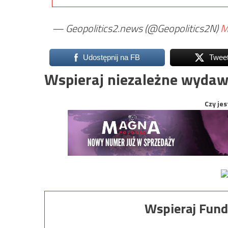
— Geopolitics2.news (@Geopolitics2N)
M
Udostępnij na FB
Twee
Wspieraj niezależne wydaw
Czy jes
Wspieraj Fund