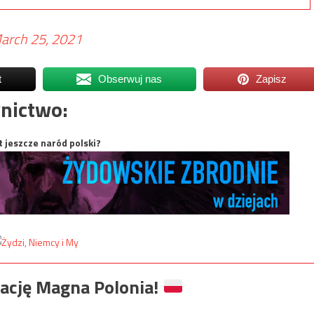
arch 25, 2021
t
Obserwuj nas
Zapisz
nictwo:
t jeszcze naród polski?
ację Magna Polonia!