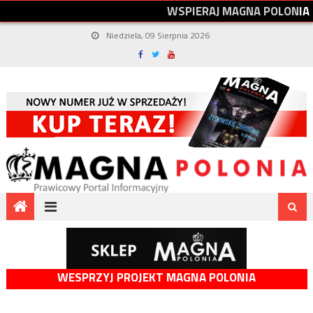
W
S
P
I
E
R
A
J
M
A
G
N
A
P
O
L
O
N
I
A
Niedziela, 09 Sierpnia 2026
WESPRZYJ PROJEKT MAGNA POLONIA