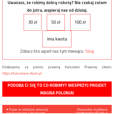
Uważasz, że robimy dobrą robotę? Nie czekaj zatem
do jutra, wspieraj nas od dzisiaj.
30 zł
50 zł
100 zł
Inna kwota
Zobacz kto wparł nas tym miesiącu:
Tutaj
Dziękujemy za pomoc prawną Kancelarii Prawnej Litwin:
https://kancelaria-litwin.pl
PODOBA CI SIĘ TO CO ROBIMY? WESPRZYJ PROJEKT
MAGNA POLONIA!
Nawigacja
Pożar w składzie amunicji,
Słowackie myśliwce
poderwano do lotu z
ewakuowano całe miasto