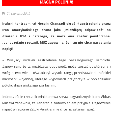
MAGNA POLONIA!
24 czerwca 2019
Irański kontradmirał Hosejn Chanzadi określił zestrzelenie przez
Iran amerykańskiego drona jako „miażdżącą odpowiedź” na
działania USA i ostrzega, że może ona zostać powtórzona.
Jednocześnie rzecznik MSZ zapewnia, że Iran nie chce narastania
napięć.
– Wszyscy widzieli zestrzelenie tego bezzałogowego samolotu.
Zapewniam, że ta miażdżąca odpowiedź może zostać powtórzona i
wróg o tym wie – oświadczył wysoki rangą przedstawiciel irańskiej
marynarki wojennej, którego wypowiedź przytoczyła w poniedziałek
półoficjalna irańska agencja Tasnim.
Jednocześnie rzecznik ministerstwa spraw zagranicznych Iranu Abbas
Musawi zapewnia, że Teheran z zadowoleniem przyjmie złagodzenie
napięć w regionie Zatoki Perskiej i nie chce narastania napięć.