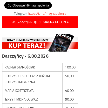
zadaniem przechwycenia
wpisu
samolotu pasażerskiego
Telegram
https://t.me/magnapolonia
WESPRZYJ PROJEKT MAGNA POLONIA
Darczyńcy - 6.08.2026
KACPER STAROŚCIAK
100,00
KULCZYK GRZEGORZ POLIŃSKA i
50,00
KULCZYK KATARZYNA
MARIA KOSTRZEWA
50,00
JERZY T MICHAJŁOWICZ
50,00
KOZIOŁ BOGUSŁAW
35,00