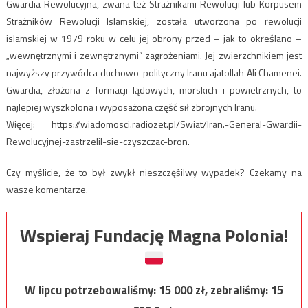
Gwardia Rewolucyjna, zwana też Strażnikami Rewolucji lub Korpusem
Strażników Rewolucji Islamskiej, została utworzona po rewolucji
islamskiej w 1979 roku w celu jej obrony przed – jak to określano –
„wewnętrznymi i zewnętrznymi” zagrożeniami. Jej zwierzchnikiem jest
najwyższy przywódca duchowo-polityczny Iranu ajatollah Ali Chamenei.
Gwardia, złożona z formacji lądowych, morskich i powietrznych, to
najlepiej wyszkolona i wyposażona część sił zbrojnych Iranu.
Więcej: https://wiadomosci.radiozet.pl/Swiat/Iran.-General-Gwardii-
Rewolucyjnej-zastrzelil-sie-czyszczac-bron.
Czy myślicie, że to był zwykł nieszczęśilwy wypadek? Czekamy na
wasze komentarze.
Wspieraj Fundację Magna Polonia!
W lipcu potrzebowaliśmy:
15 000
zł, zebraliśmy:
15