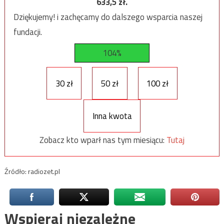
633,5
zł.
Dziękujemy! i zachęcamy do dalszego wsparcia naszej
fundacji.
104%
30 zł
50 zł
100 zł
Inna kwota
Zobacz kto wparł nas tym miesiącu:
Tutaj
Źródło: radiozet.pl
Wspieraj niezależne