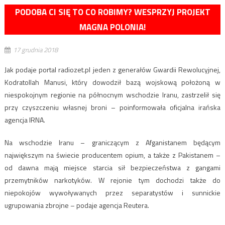
PODOBA CI SIĘ TO CO ROBIMY? WESPRZYJ PROJEKT
MAGNA POLONIA!
17 grudnia 2018
Jak podaje portal radiozet.pl jeden z generałów Gwardii Rewolucyjnej,
Kodratollah Manusi, który dowodził bazą wojskową położoną w
niespokojnym regionie na północnym wschodzie Iranu, zastrzelił się
przy czyszczeniu własnej broni – poinformowała oficjalna irańska
agencja IRNA.
Na wschodzie Iranu – graniczącym z Afganistanem będącym
największym na świecie producentem opium, a także z Pakistanem –
od dawna mają miejsce starcia sił bezpieczeństwa z gangami
przemytników narkotyków. W rejonie tym dochodzi także do
niepokojów wywoływanych przez separatystów i sunnickie
ugrupowania zbrojne – podaje agencja Reutera.