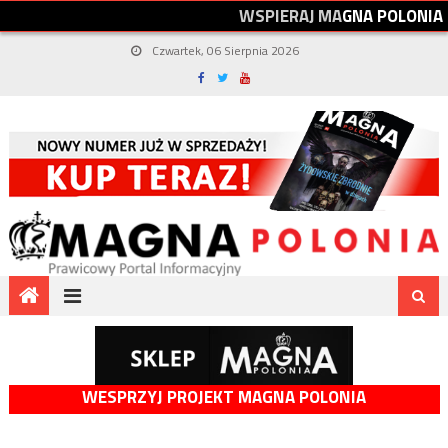
W
S
P
I
E
R
A
J
M
A
G
N
A
P
O
L
O
N
I
A
Czwartek, 06 Sierpnia 2026
WESPRZYJ PROJEKT MAGNA POLONIA