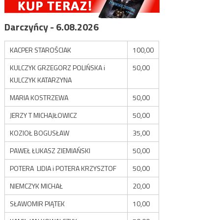
Darczyńcy - 6.08.2026
KACPER STAROŚCIAK
100,00
KULCZYK GRZEGORZ POLIŃSKA i
50,00
KULCZYK KATARZYNA
MARIA KOSTRZEWA
50,00
JERZY T MICHAJŁOWICZ
50,00
KOZIOŁ BOGUSŁAW
35,00
PAWEŁ ŁUKASZ ZIEMIAŃSKI
50,00
POTERA LIDIA i POTERA KRZYSZTOF
50,00
NIEMCZYK MICHAŁ
20,00
SŁAWOMIR PIĄTEK
10,00