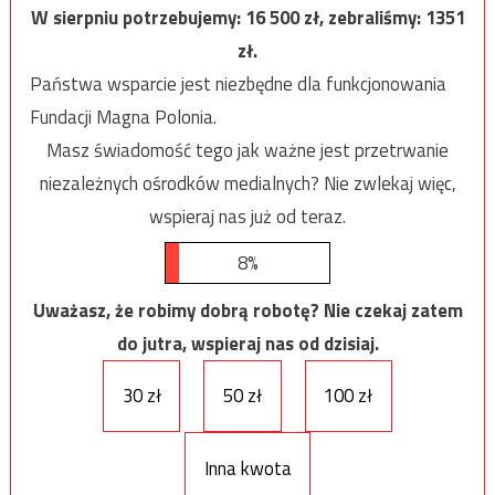
W sierpniu potrzebujemy:
16 500
zł, zebraliśmy:
1351
zł.
Państwa wsparcie jest niezbędne dla funkcjonowania
Fundacji Magna Polonia.
Masz świadomość tego jak ważne jest przetrwanie
niezależnych ośrodków medialnych? Nie zwlekaj więc,
wspieraj nas już od teraz.
8%
Uważasz, że robimy dobrą robotę? Nie czekaj zatem
do jutra, wspieraj nas od dzisiaj.
30 zł
50 zł
100 zł
Inna kwota