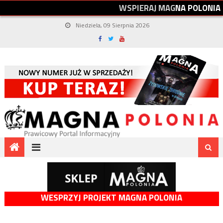
W
S
P
I
E
R
A
J
M
A
G
N
A
P
O
L
O
N
I
A
Niedziela, 09 Sierpnia 2026
WESPRZYJ PROJEKT MAGNA POLONIA