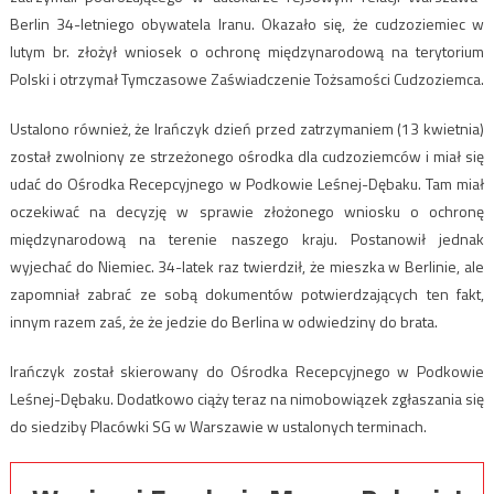
Berlin 34-letniego obywatela Iranu. Okazało się, że cudzoziemiec w
lutym br. złożył wniosek o ochronę międzynarodową na terytorium
Polski i otrzymał Tymczasowe Zaświadczenie Tożsamości Cudzoziemca.
Ustalono również, że Irańczyk dzień przed zatrzymaniem (13 kwietnia)
został zwolniony ze strzeżonego ośrodka dla cudzoziemców i miał się
udać do Ośrodka Recepcyjnego w Podkowie Leśnej-Dębaku. Tam miał
oczekiwać na decyzję w sprawie złożonego wniosku o ochronę
międzynarodową na terenie naszego kraju. Postanowił jednak
wyjechać do Niemiec. 34-latek raz twierdził, że mieszka w Berlinie, ale
zapomniał zabrać ze sobą dokumentów potwierdzających ten fakt,
innym razem zaś, że że jedzie do Berlina w odwiedziny do brata.
Irańczyk został skierowany do Ośrodka Recepcyjnego w Podkowie
Leśnej-Dębaku. Dodatkowo ciąży teraz na nimobowiązek zgłaszania się
do siedziby Placówki SG w Warszawie w ustalonych terminach.