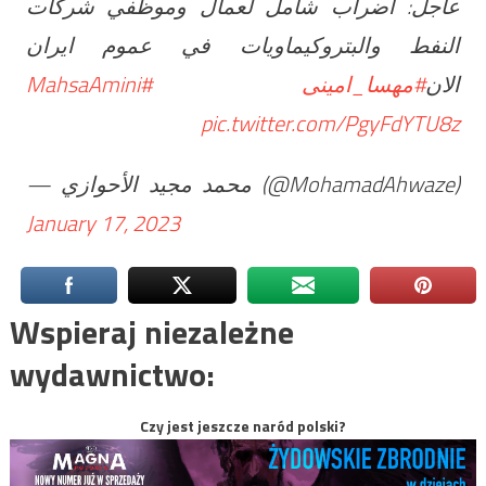
عاجل: اضراب شامل لعمال وموظفي شركات
النفط والبتروكيماويات في عموم ايران
#MahsaAmini
#مهسا_امینی
الان
pic.twitter.com/PgyFdYTU8z
— محمد مجيد الأحوازي (@MohamadAhwaze)
January 17, 2023
Wspieraj niezależne
wydawnictwo:
Czy jest jeszcze naród polski?