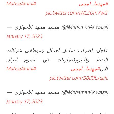
#MahsaAmini
#مهسا_امینی
pic.twitter.com/lWLZOm7wtT
— محمد مجيد الأحوازي (@MohamadAhwaze)
January 17, 2023
عاجل: اضراب شامل لعمال وموظفي شركات
النفط والبتروكيماويات في عموم ايران
#MahsaAmini
#مهسا_امینی
الان
pic.twitter.com/58dDLxqaIc
— محمد مجيد الأحوازي (@MohamadAhwaze)
January 17, 2023