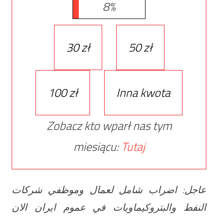
8%
30 zł
50 zł
100 zł
Inna kwota
Zobacz kto wparł nas tym
miesiącu:
Tutaj
عاجل: اضراب شامل لعمال وموظفي شركات
النفط والبتروكيماويات في عموم ايران الان