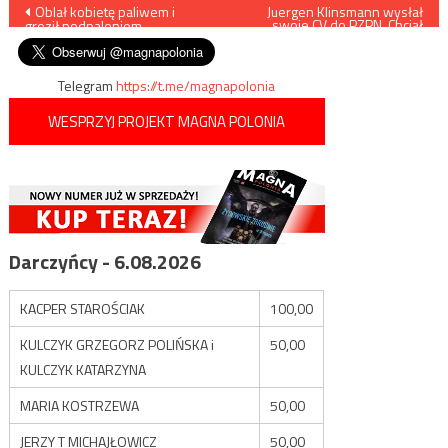
Nawigacja
Oblał kobietę paliwem i
Juergen Klinsmann wysłał
swoje CV do PZPN. Chciał
groził podpaleniem
poprowadzić biało-
wpisu
czerwonych
Telegram
https://t.me/magnapolonia
WESPRZYJ PROJEKT MAGNA POLONIA
Darczyńcy - 6.08.2026
KACPER STAROŚCIAK
100,00
KULCZYK GRZEGORZ POLIŃSKA i
50,00
KULCZYK KATARZYNA
MARIA KOSTRZEWA
50,00
JERZY T MICHAJŁOWICZ
50,00