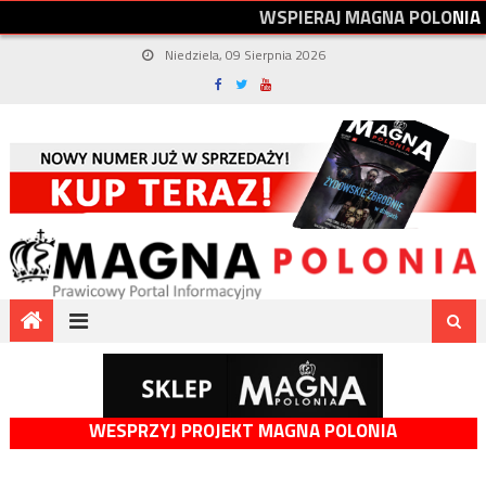
W
S
P
I
E
R
A
J
M
A
G
N
A
P
O
L
O
N
I
A
Niedziela, 09 Sierpnia 2026
WESPRZYJ PROJEKT MAGNA POLONIA