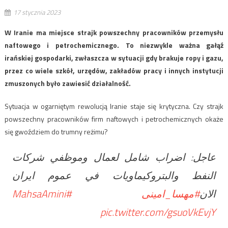
17 stycznia 2023
W Iranie ma miejsce strajk powszechny pracowników przemysłu
naftowego i petrochemicznego. To niezwykle ważna gałąź
irańskiej gospodarki, zwłaszcza w sytuacji gdy brakuje ropy i gazu,
przez co wiele szkół, urzędów, zakładów pracy i innych instytucji
zmuszonych było zawiesić działalność.
Sytuacja w ogarniętym rewolucją Iranie staje się krytyczna. Czy strajk
powszechny pracowników firm naftowych i petrochemicznych okaże
się gwoździem do trumny reżimu?
عاجل: اضراب شامل لعمال وموظفي شركات
النفط والبتروكيماويات في عموم ايران
#MahsaAmini
#مهسا_امینی
الان
pic.twitter.com/gsuoVkEvjY