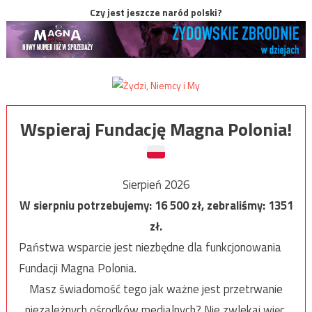
Czy jest jeszcze naród polski?
Wspieraj Fundację Magna Polonia!
Sierpień 2026
W sierpniu potrzebujemy:
16 500
zł, zebraliśmy:
1351
zł.
Państwa wsparcie jest niezbędne dla funkcjonowania
Fundacji Magna Polonia.
Masz świadomość tego jak ważne jest przetrwanie
niezależnych ośrodków medialnych? Nie zwlekaj więc,