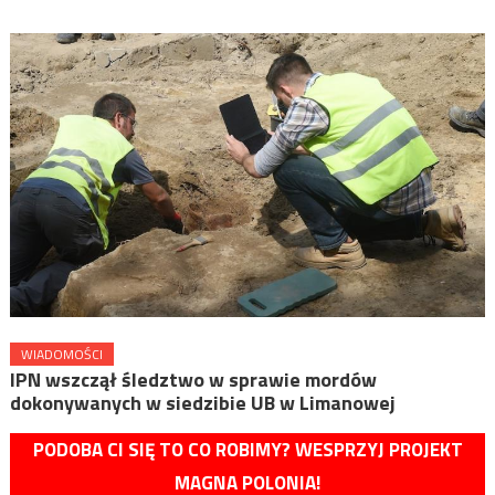
WIADOMOŚCI
IPN wszczął śledztwo w sprawie mordów
dokonywanych w siedzibie UB w Limanowej
PODOBA CI SIĘ TO CO ROBIMY? WESPRZYJ PROJEKT
MAGNA POLONIA!