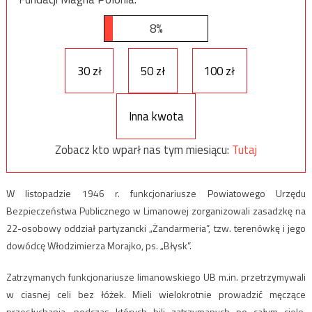
8%
30 zł
50 zł
100 zł
Inna kwota
Zobacz kto wparł nas tym miesiącu:
Tutaj
W listopadzie 1946 r. funkcjonariusze Powiatowego Urzędu
Bezpieczeństwa Publicznego w Limanowej zorganizowali zasadzkę na
22-osobowy oddział partyzancki „Żandarmeria”, tzw. terenówkę i jego
dowódcę Włodzimierza Morajko, ps. „Błysk”.
Zatrzymanych funkcjonariusze limanowskiego UB m.in. przetrzymywali
w ciasnej celi bez łóżek. Mieli wielokrotnie prowadzić męczące
przesłuchania, podczas których bili zatrzymanych po całym ciele,