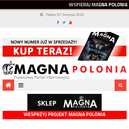
W
S
P
I
E
R
A
J
M
A
G
N
A
P
O
L
O
N
I
A
Piątek, 07 Sierpnia 2026
WESPRZYJ PROJEKT MAGNA POLONIA