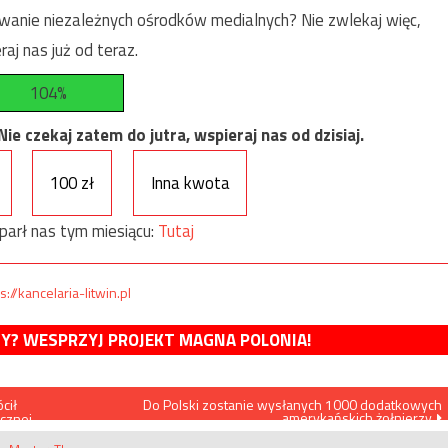
anie niezależnych ośrodków medialnych? Nie zwlekaj więc,
raj nas już od teraz.
104%
e czekaj zatem do jutra, wspieraj nas od dzisiaj.
100 zł
Inna kwota
parł nas tym miesiącu:
Tutaj
s://kancelaria-litwin.pl
MY? WESPRZYJ PROJEKT MAGNA POLONIA!
cił
Do Polski zostanie wysłanych 1000 dodatkowych
amerykańskich żołnierzy
ycznej