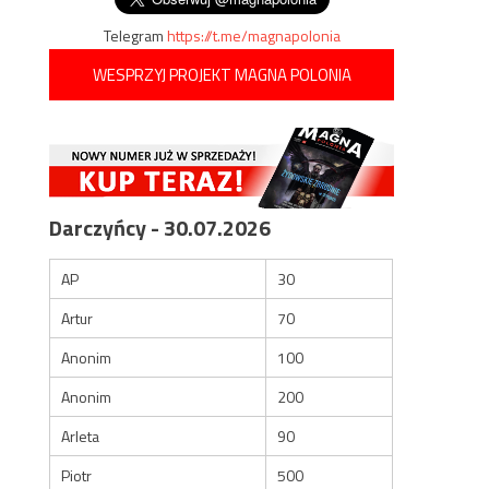
Telegram
https://t.me/magnapolonia
WESPRZYJ PROJEKT MAGNA POLONIA
Darczyńcy - 30.07.2026
AP
30
Artur
70
Anonim
100
Anonim
200
Arleta
90
Piotr
500