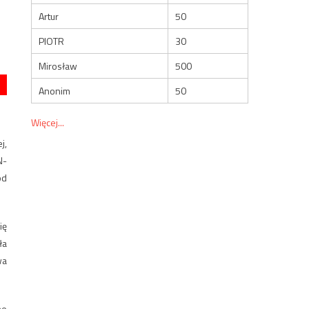
Artur
50
PIOTR
30
Mirosław
500
Anonim
50
Więcej...
j,
N-
od
ię
ła
wa
ne