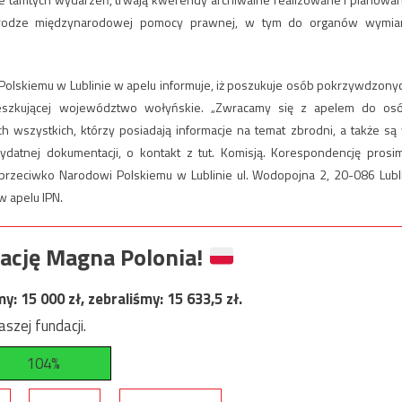
drodze międzynarodowej pomocy prawnej, w tym do organów wymia
Polskiemu w Lublinie w apelu informuje, iż poszukuje osób pokrzywdzony
eszkującej województwo wołyńskie. „Zwracamy się z apelem do os
 wszystkich, którzy posiadają informacje na temat zbrodni, a także są
zydatnej dokumentacji, o kontakt z tut. Komisją. Korespondencję prosi
przeciwko Narodowi Polskiemu w Lublinie ul. Wodopojna 2, 20-086 Lubl
w apelu IPN.
ację Magna Polonia!
my:
15 000
zł, zebraliśmy:
15 633,5
zł.
szej fundacji.
104%