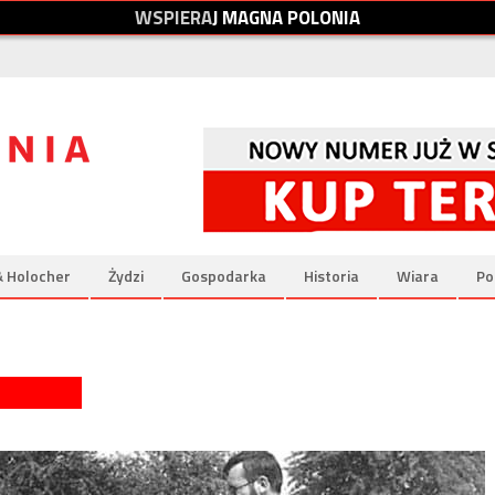
W
S
P
I
E
R
A
J
M
A
G
N
A
P
O
L
O
N
I
A
& Holocher
Żydzi
Gospodarka
Historia
Wiara
Po