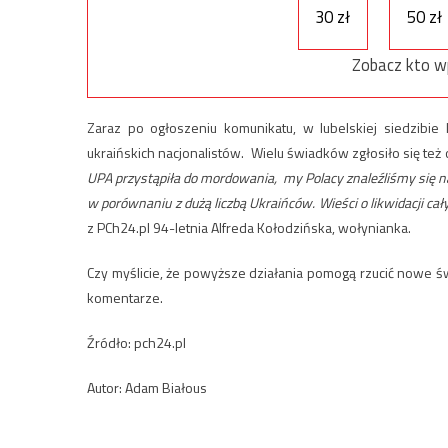
30 zł
50 zł
Zobacz kto w
Zaraz po ogłoszeniu komunikatu, w lubelskiej siedzibi
ukraińskich nacjonalistów. Wielu świadków zgłosiło się też 
UPA przystąpiła do mordowania,
my Polacy znaleźliśmy się n
w porównaniu z dużą liczbą Ukraińców. Wieści o likwidacji cały
z PCh24.pl 94-letnia Alfreda Kołodzińska, wołynianka.
Czy myślicie, że powyższe działania pomogą rzucić nowe 
komentarze.
Źródło: pch24.pl
Autor: Adam Białous