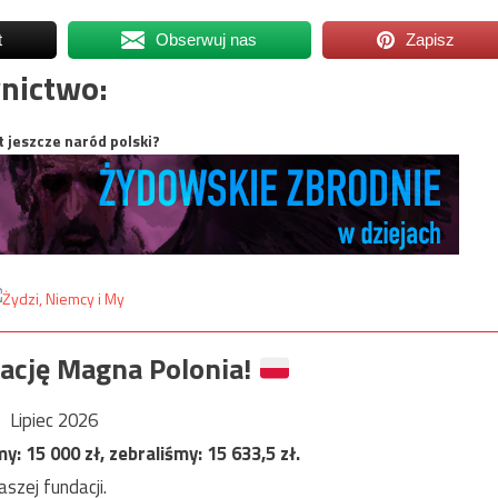
t
Obserwuj nas
Zapisz
nictwo:
t jeszcze naród polski?
ację Magna Polonia!
Lipiec 2026
my:
15 000
zł, zebraliśmy:
15 633,5
zł.
szej fundacji.