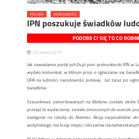
POLSKA
WIADOMOŚCI
IPN poszukuje świadków lud
PODOBA CI SIĘ TO CO ROBI
12 czerwca 2019
Jak zawiadamia portal pch24.pl pion prokuratorski IPN w
wydało komunikat, w którym prosi o zgłaszanie się świ
UPA na ludności narodowości polskiej. Już zaraz po ogłos
świadków.
Szacunkowo zamordowanych na Wołyniu zostało około 80 t
przeżyć te wydarzenia, zostało zmuszonych do ucieczki pozo
następnie na roboty do Niemiec. Akcja nacjonalistów ukr
wołyńskiego, nie licząc miejsc i obszarów niezamieszkany
W śledztwie w dalszym ciągu przesłuchiwani są świadkowi