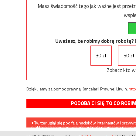
Masz świadomość tego jak ważne jest przetrw
wspie
Uważasz, że robimy dobrą robotę? Ni
30 zł
50 zł
Zobacz kto w
Dziękujemy za pomoc prawną Kancelarii Prawnej Litwin:
http
PODOBA CI SIĘ TO CO ROBI
Nawigacja
Twitter ugiął się pod falą nacisków internautów i przywró
niektóre zbanowane wcześniej konta o tematyce patriot
wpisu