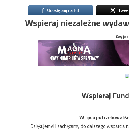
Udostępnij na FB
Twee
Wspieraj niezależne wydaw
Czy jes
Wspieraj Fund
W lipcu potrzebowaliś
Dziękujemy! i zachęcamy do dalszego wsparcia na