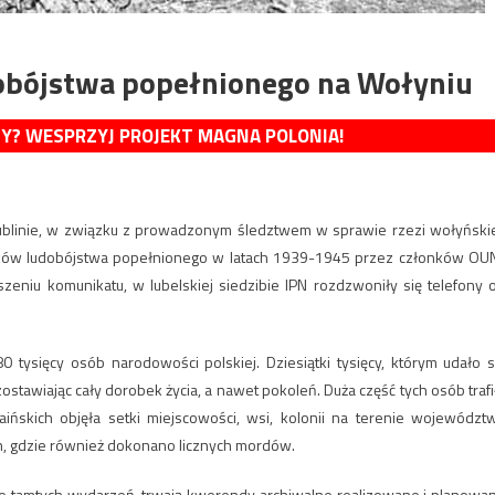
obójstwa popełnionego na Wołyniu
MY? WESPRZYJ PROJEKT MAGNA POLONIA!
 Lublinie, w związku z prowadzonym śledztwem w sprawie rzezi wołyńskie
adków ludobójstwa popełnionego w latach 1939-1945 przez członków OU
zeniu komunikatu, w lubelskiej siedzibie IPN rozdzwoniły się telefony 
ysięcy osób narodowości polskiej. Dziesiątki tysięcy, którym udało s
stawiając cały dorobek życia, a nawet pokoleń. Duża część tych osób trafi
aińskich objęła setki miejscowości, wsi, kolonii na terenie województ
ch, gdzie również dokonano licznych mordów.
e tamtych wydarzeń, trwają kwerendy archiwalne realizowane i planowa