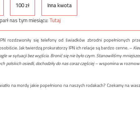
100 zł
Inna kwota
parł nas tym miesiącu:
Tutaj
e IPN rozdzwoniły się telefony od świadków zbrodni popełnionych prz
osobiście. Jak twierdzą prokuratorzy IPN ich relacje są bardzo cenne. –
Kie
agle w sytuacji bez wyjścia. Bronić się nie było czym. Stanowiliśmy mniejszo
ch polskich osiedli, dochodziły do nas coraz częściej –
wspomina w rozmow
światło na mordy jakie popełniono na naszych rodakach? Czekamy na was