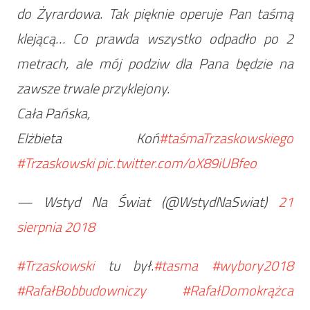
do Żyrardowa. Tak pięknie operuje Pan taśmą
klejącą… Co prawda wszystko odpadło po 2
metrach, ale mój podziw dla Pana będzie na
zawsze trwale przyklejony.
Cała Pańska,
Elżbieta Koń
#taśmaTrzaskowskiego
#Trzaskowski
pic.twitter.com/oX89iUBfeo
— Wstyd Na Świat (@WstydNaSwiat)
21
sierpnia 2018
#Trzaskowski
tu był.
#tasma
#wybory2018
#RafałBobbudowniczy
#RafałDomokrążca