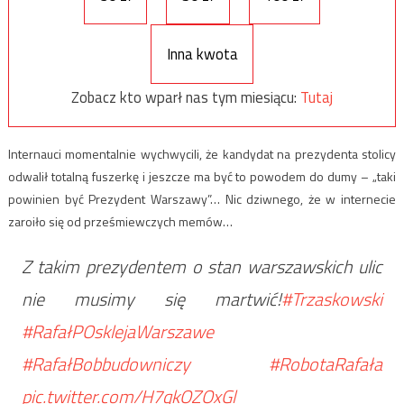
Inna kwota
Zobacz kto wparł nas tym miesiącu:
Tutaj
Internauci momentalnie wychwycili, że kandydat na prezydenta stolicy
odwalił totalną fuszerkę i jeszcze ma być to powodem do dumy – „taki
powinien być Prezydent Warszawy”… Nic dziwnego, że w internecie
zaroiło się od prześmiewczych memów…
Z takim prezydentem o stan warszawskich ulic
nie musimy się martwić!
#Trzaskowski
#RafałPOsklejaWarszawe
#RafałBobbudowniczy
#RobotaRafała
pic.twitter.com/H7qkOZOxGl