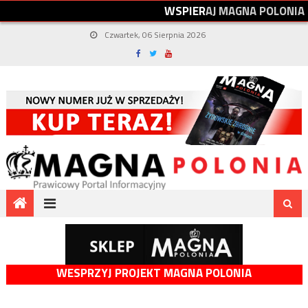
W
S
P
I
E
R
A
J
M
A
G
N
A
P
O
L
O
N
I
A
Czwartek, 06 Sierpnia 2026
WESPRZYJ PROJEKT MAGNA POLONIA