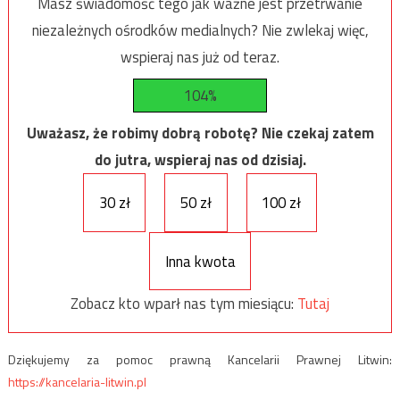
Masz świadomość tego jak ważne jest przetrwanie
niezależnych ośrodków medialnych? Nie zwlekaj więc,
wspieraj nas już od teraz.
104%
Uważasz, że robimy dobrą robotę? Nie czekaj zatem
do jutra, wspieraj nas od dzisiaj.
30 zł
50 zł
100 zł
Inna kwota
Zobacz kto wparł nas tym miesiącu:
Tutaj
Dziękujemy za pomoc prawną Kancelarii Prawnej Litwin:
https://kancelaria-litwin.pl