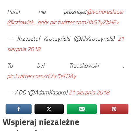
Rafał nie próżnuje!
@vonbreslauer
@czlowiek_bobr
pic.twitter.com/IhG7yZbHEv
— Krzysztof Kroczyński (@KkKroczynski)
21
sierpnia 2018
Tu był Trzaskowski .
pic.twitter.com/rEAc5eTDAy
— ADD (@AdamKaspro)
21 sierpnia 2018
Wspieraj niezależne