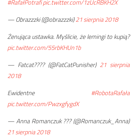
#RafałPotrafi
pic.twitter.com/1zUcRBKH2X
— Obrazzzki (@obrazzzki)
21 sierpnia 2018
Żenująca ustawka. Myślicie, że lemingi to kupią?
pic.twitter.com/55rbKHUn1b
— Fatcat???? (@FatCatPunisher)
21 sierpnia
2018
Ewidentne
#RobotaRafała
pic.twitter.com/PwzxgfygdX
— Anna Romanczuk ??? (@Romanczuk_Anna)
21 sierpnia 2018