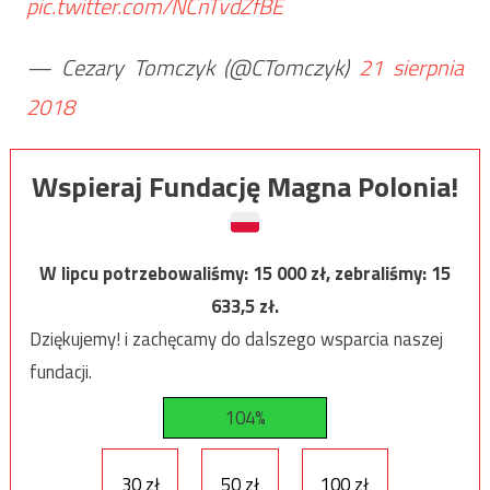
pic.twitter.com/NCnTvdZfBE
— Cezary Tomczyk (@CTomczyk)
21 sierpnia
2018
Wspieraj Fundację Magna Polonia!
W lipcu potrzebowaliśmy:
15 000
zł, zebraliśmy:
15
633,5
zł.
Dziękujemy! i zachęcamy do dalszego wsparcia naszej
fundacji.
104%
30 zł
50 zł
100 zł