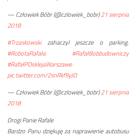
— Człowiek Bóbr (@czlowiek_bobr)
21 sierpnia
2018
#Trzaskowski
zahaczyl jeszcze o parking.
#RobotaRafała
#RafałBobbudowniczy
#RafałPOsklejaWarszawe
pic.twitter.com/2snRkf9yJO
— Człowiek Bóbr (@czlowiek_bobr)
21 sierpnia
2018
Drogi Panie Rafale
Bardzo Panu dziękuję za naprawienie autobusu