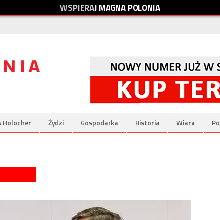
W
S
P
I
E
R
A
J
M
A
G
N
A
P
O
L
O
N
I
A
& Holocher
Żydzi
Gospodarka
Historia
Wiara
Po