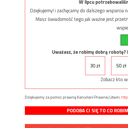
W lipcu potrzebowaliś
Dziękujemy! i zachęcamy do dalszego wsparcia na
Masz świadomość tego jak ważne jest przetrw
wspie
Uważasz, że robimy dobrą robotę? Ni
30 zł
50 zł
Zobacz kto w
Dziękujemy za pomoc prawną Kancelarii Prawnej Litwin:
http
PODOBA CI SIĘ TO CO ROBI