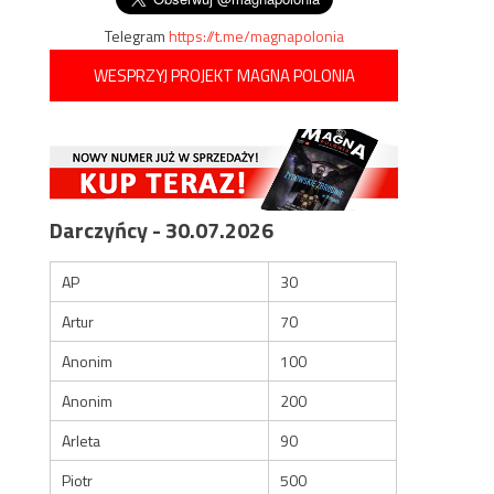
Telegram
https://t.me/magnapolonia
WESPRZYJ PROJEKT MAGNA POLONIA
Darczyńcy - 30.07.2026
AP
30
Artur
70
Anonim
100
Anonim
200
Arleta
90
Piotr
500