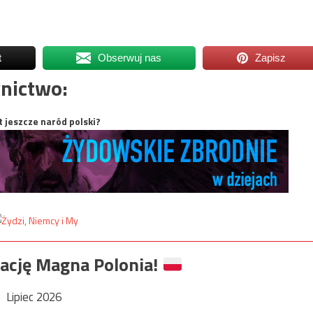
t
Obserwuj nas
Zapisz
nictwo:
t jeszcze naród polski?
ację Magna Polonia!
Lipiec 2026