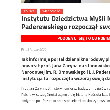
POLSKA
WIADOMOŚCI
Instytutu Dziedzictwa Myśli N
Paderewskiego rozpoczął swo
PODOBA CI SIĘ TO CO ROBI
18 lutego 2020
Jak informuje portal dzienniknarodowy.pl w
powołał prof. Jana Żaryna na stanowisko 
Narodowej im. R. Dmowskiego i I. J. Pade
instytucja ta rozpoczęła wczoraj swoją dz
Prof. Jan Żaryn jest historykiem oraz badaczem dziejów 
Polski, w szczególności zajmuje się historią Kościoła kat
emigracją po 1945 roku oraz stosunkami polsko-żydowskim