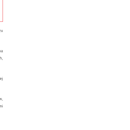
zu
na
h,
ej
w,
mi