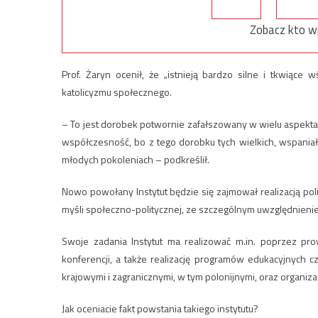
Zobacz kto w
Prof. Żaryn ocenił, że „istnieją bardzo silne i tkwiąc
katolicyzmu społecznego.
– To jest dorobek potwornie zafałszowany w wielu aspektac
współczesność, bo z tego dorobku tych wielkich, wspania
młodych pokoleniach – podkreślił.
Nowo powołany Instytut będzie się zajmował realizacją polit
myśli społeczno-politycznej, ze szczególnym uwzględnieni
Swoje zadania Instytut ma realizować m.in. poprzez pr
konferencji, a także realizację programów edukacyjnych cz
krajowymi i zagranicznymi, w tym polonijnymi, oraz organi
Jak oceniacie fakt powstania takiego instytutu?