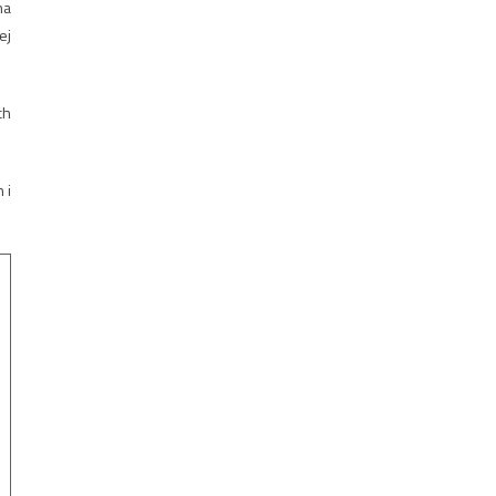
na
ej
ch
 i