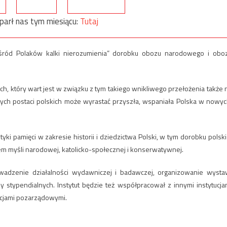
parł nas tym miesiącu:
Tutaj
e wśród Polaków kalki nierozumienia” dorobku obozu narodowego i obo
h, który wart jest w związku z tym takiego wnikliwego przełożenia także 
łych postaci polskich może wyrastać przyszła, wspaniała Polska w nowyc
yki pamięci w zakresie historii i dziedzictwa Polski, w tym dorobku polski
em myśli narodowej, katolicko-społecznej i konserwatywnej.
owadzenie działalności wydawniczej i badawczej, organizowanie wysta
y stypendialnych. Instytut będzie też współpracował z innymi instytucja
zacjami pozarządowymi.