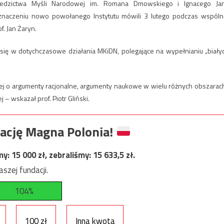
ziedzictwa Myśli Narodowej im. Romana Dmowskiego i Ignacego Ja
 znaczeniu nowo powołanego Instytutu mówili 3 lutego podczas wspóln
f. Jan Żaryn.
je się w dotychczasowe działania MKiDN, polegające na wypełnianiu „biały
ej o argumenty racjonalne, argumenty naukowe w wielu różnych obszarach
 wskazał prof. Piotr Gliński.
ację Magna Polonia!
my:
15 000
zł, zebraliśmy:
15 633,5
zł.
szej fundacji.
104%
100 zł
Inna kwota