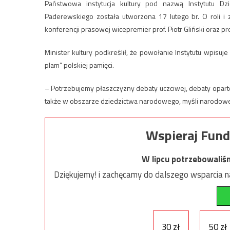
Państwowa instytucja kultury pod nazwą Instytutu D
Paderewskiego została utworzona 17 lutego br. O roli i
konferencji prasowej wicepremier prof. Piotr Gliński oraz pro
Minister kultury podkreślił, że powołanie Instytutu wpisu
plam” polskiej pamięci.
– Potrzebujemy płaszczyzny debaty uczciwej, debaty opart
także w obszarze dziedzictwa narodowego, myśli narodowej –
Wspieraj Fund
W lipcu potrzebowaliś
Dziękujemy! i zachęcamy do dalszego wsparcia na
30 zł
50 zł