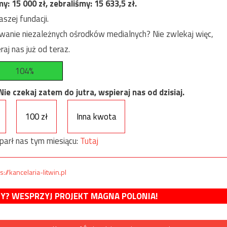
my:
15 000
zł, zebraliśmy:
15 633,5
zł.
szej fundacji.
anie niezależnych ośrodków medialnych? Nie zwlekaj więc,
raj nas już od teraz.
104%
e czekaj zatem do jutra, wspieraj nas od dzisiaj.
100 zł
Inna kwota
parł nas tym miesiącu:
Tutaj
s://kancelaria-litwin.pl
MY? WESPRZYJ PROJEKT MAGNA POLONIA!