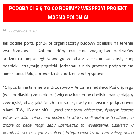
PODOBA CI SIĘ TO CO ROBIMY? WESPRZYJ PROJEKT
MAGNA POLONIA!
27 czerwca 2018
Jak podaje portal pch24.pl organizatorzy budowy obelisku na terenie
wsi Brzozowo – Antonie, który upamiętnia zwycięstwo oddziałów
podziemia niepodległościowego w bitwie z siłami komunistycznej
bezpieki, otrzymują pogróżki. Jednemu z nich grożono podpaleniem
mieszkania. Policja prowadzi dochodzenie w tej sprawie.
15 lipca br. na terenie wsi Brzozowo – Antonie niedaleko Poświętnego
(woj. podlaskie) zostanie poświęcony kamienny obelisk upamiętniający
zwycięską bitwę, jaką Niezłomni stoczyli w tym miejscu z połączonymi
siłami KBW, UB oraz MO. –
Jakiś czas temu obiecałem, żyjącym jeszcze
wówczas kilku żołnierzom podziemia, którzy brali udział w tej bitwie, że
zrobię co będę mógł, żeby upamiętnić to wydarzenie. Działając w
komitecie społecznym z osobami, którym również na tym zależy, udało