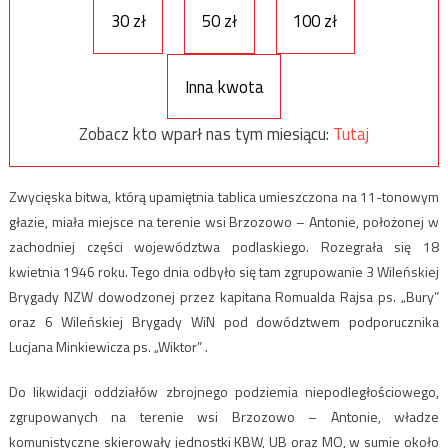
30 zł
50 zł
100 zł
Inna kwota
Zobacz kto wparł nas tym miesiącu:
Tutaj
Zwycięska bitwa, którą upamiętnia tablica umieszczona na 11-tonowym
głazie, miała miejsce na terenie wsi Brzozowo – Antonie, położonej w
zachodniej części województwa podlaskiego. Rozegrała się 18
kwietnia 1946 roku. Tego dnia odbyło się tam zgrupowanie 3 Wileńskiej
Brygady NZW dowodzonej przez kapitana Romualda Rajsa ps. „Bury”
oraz 6 Wileńskiej Brygady WiN pod dowództwem podporucznika
Lucjana Minkiewicza ps. „Wiktor” .
Do likwidacji oddziałów zbrojnego podziemia niepodległościowego,
zgrupowanych na terenie wsi Brzozowo – Antonie, władze
komunistyczne skierowały jednostki KBW, UB oraz MO, w sumie około