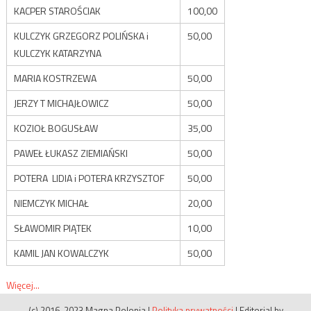
KACPER STAROŚCIAK
100,00
KULCZYK GRZEGORZ POLIŃSKA i
50,00
KULCZYK KATARZYNA
MARIA KOSTRZEWA
50,00
JERZY T MICHAJŁOWICZ
50,00
KOZIOŁ BOGUSŁAW
35,00
PAWEŁ ŁUKASZ ZIEMIAŃSKI
50,00
POTERA LIDIA i POTERA KRZYSZTOF
50,00
NIEMCZYK MICHAŁ
20,00
SŁAWOMIR PIĄTEK
10,00
KAMIL JAN KOWALCZYK
50,00
Więcej...
(c) 2016-2023 Magna Polonia
|
Polityka prywatności
|
Editorial by