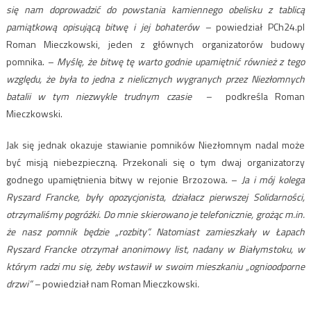
się nam doprowadzić do powstania kamiennego obelisku z tablicą
pamiątkową opisującą bitwę i jej bohaterów –
powiedział PCh24.pl
Roman Mieczkowski, jeden z głównych organizatorów budowy
pomnika. –
Myślę, że bitwę tę warto godnie upamiętnić również z tego
względu, że była to jedna z nielicznych wygranych przez Niezłomnych
batalii w tym niezwykle trudnym czasie –
podkreśla Roman
Mieczkowski.
Jak się jednak okazuje stawianie pomników Niezłomnym nadal może
być misją niebezpieczną. Przekonali się o tym dwaj organizatorzy
godnego upamiętnienia bitwy w rejonie Brzozowa. –
Ja i mój kolega
Ryszard Francke, były opozycjonista, działacz pierwszej Solidarności,
otrzymaliśmy pogróżki. Do mnie skierowano je telefonicznie, grożąc m.in.
że nasz pomnik będzie „rozbity”. Natomiast zamieszkały w Łapach
Ryszard Francke otrzymał anonimowy list, nadany w Białymstoku, w
którym radzi mu się, żeby wstawił w swoim mieszkaniu „ognioodporne
drzwi” –
powiedział nam Roman Mieczkowski
.