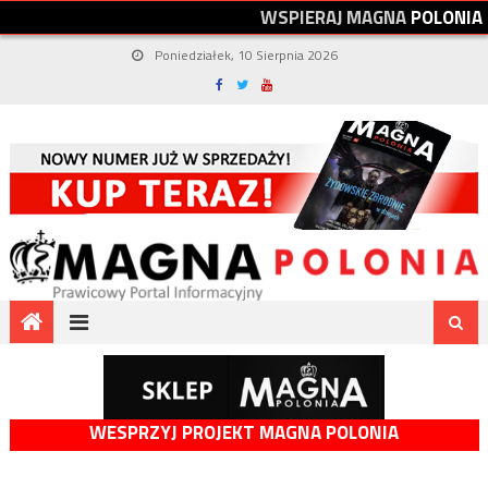
W
S
P
I
E
R
A
J
M
A
G
N
A
P
O
L
O
N
I
A
Poniedziałek, 10 Sierpnia 2026
WESPRZYJ PROJEKT MAGNA POLONIA