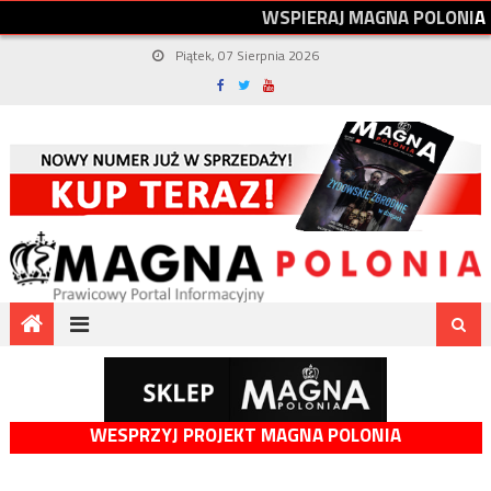
W
S
P
I
E
R
A
J
M
A
G
N
A
P
O
L
O
N
I
A
Piątek, 07 Sierpnia 2026
WESPRZYJ PROJEKT MAGNA POLONIA