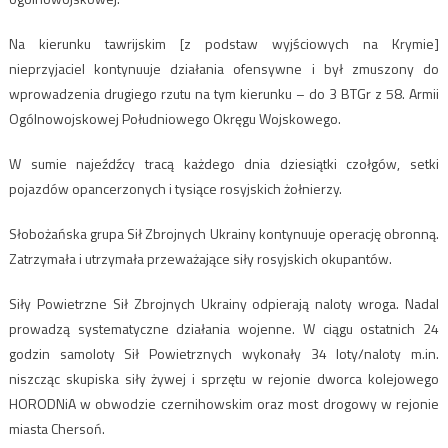
Na kierunku tawrijskim [z podstaw wyjściowych na Krymie]
nieprzyjaciel kontynuuje działania ofensywne i był zmuszony do
wprowadzenia drugiego rzutu na tym kierunku – do 3 BTGr z 58. Armii
Ogólnowojskowej Południowego Okręgu Wojskowego.
W sumie najeźdźcy tracą każdego dnia dziesiątki czołgów, setki
pojazdów opancerzonych i tysiące rosyjskich żołnierzy.
Słobożańska grupa Sił Zbrojnych Ukrainy kontynuuje operację obronną.
Zatrzymała i utrzymała przeważające siły rosyjskich okupantów.
Siły Powietrzne Sił Zbrojnych Ukrainy odpierają naloty wroga. Nadal
prowadzą systematyczne działania wojenne. W ciągu ostatnich 24
godzin samoloty Sił Powietrznych wykonały 34 loty/naloty m.in.
niszcząc skupiska siły żywej i sprzętu w rejonie dworca kolejowego
HORODNiA w obwodzie czernihowskim oraz most drogowy w rejonie
miasta Chersoń.