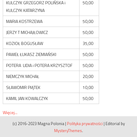
KULCZYK GRZEGORZ POLIŃSKA i
50,00
KULCZYK KATARZYNA
MARIA KOSTRZEWA
50,00
JERZY T MICHAJŁOWICZ
50,00
KOZIOŁ BOGUSŁAW
35,00
PAWEŁ ŁUKASZ ZIEMIAŃSKI
50,00
POTERA LIDIA i POTERA KRZYSZTOF
50,00
NIEMCZYK MICHAŁ
20,00
SŁAWOMIR PIĄTEK
10,00
KAMIL JAN KOWALCZYK
50,00
Więcej...
(c) 2016-2023 Magna Polonia
|
Polityka prywatności
|
Editorial by
MysteryThemes
.