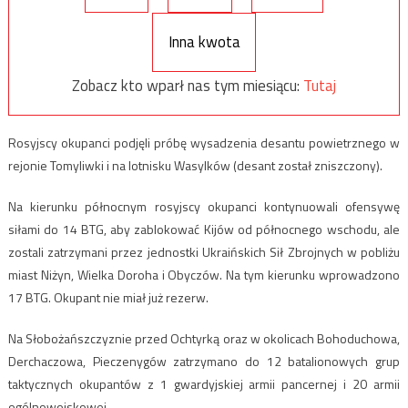
Inna kwota
Zobacz kto wparł nas tym miesiącu:
Tutaj
Rosyjscy okupanci podjęli próbę wysadzenia desantu powietrznego w
rejonie Tomyliwki i na lotnisku Wasylków (desant został zniszczony).
Na kierunku północnym rosyjscy okupanci kontynuowali ofensywę
siłami do 14 BTG, aby zablokować Kijów od północnego wschodu, ale
zostali zatrzymani przez jednostki Ukraińskich Sił Zbrojnych w pobliżu
miast Niżyn, Wielka Doroha i Obyczów. Na tym kierunku wprowadzono
17 BTG. Okupant nie miał już rezerw.
Na Słobożańszczyznie przed Ochtyrką oraz w okolicach Bohoduchowa,
Derchaczowa, Pieczenygów zatrzymano do 12 batalionowych grup
taktycznych okupantów z 1 gwardyjskiej armii pancernej i 20 armii
ogólnowojskowej.