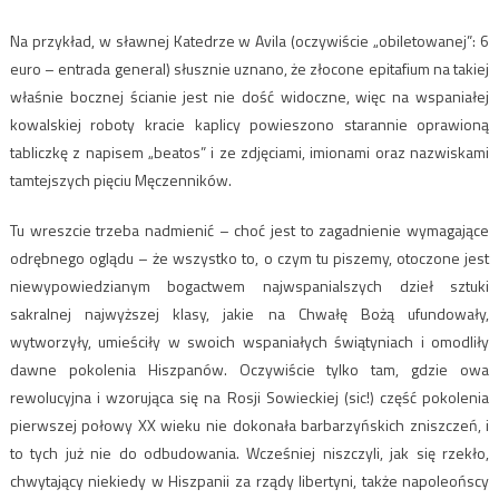
Na przykład, w sławnej Katedrze w Avila (oczywiście „obiletowanej”: 6
euro – entrada general) słusznie uznano, że złocone epitafium na takiej
właśnie bocznej ścianie jest nie dość widoczne, więc na wspaniałej
kowalskiej roboty kracie kaplicy powieszono starannie oprawioną
tabliczkę z napisem „beatos” i ze zdjęciami, imionami oraz nazwiskami
tamtejszych pięciu Męczenników.
Tu wreszcie trzeba nadmienić – choć jest to zagadnienie wymagające
odrębnego oglądu – że wszystko to, o czym tu piszemy, otoczone jest
niewypowiedzianym bogactwem najwspanialszych dzieł sztuki
sakralnej najwyższej klasy, jakie na Chwałę Bożą ufundowały,
wytworzyły, umieściły w swoich wspaniałych świątyniach i omodliły
dawne pokolenia Hiszpanów. Oczywiście tylko tam, gdzie owa
rewolucyjna i wzorująca się na Rosji Sowieckiej (sic!) część pokolenia
pierwszej połowy XX wieku nie dokonała barbarzyńskich zniszczeń, i
to tych już nie do odbudowania. Wcześniej niszczyli, jak się rzekło,
chwytający niekiedy w Hiszpanii za rządy libertyni, także napoleońscy