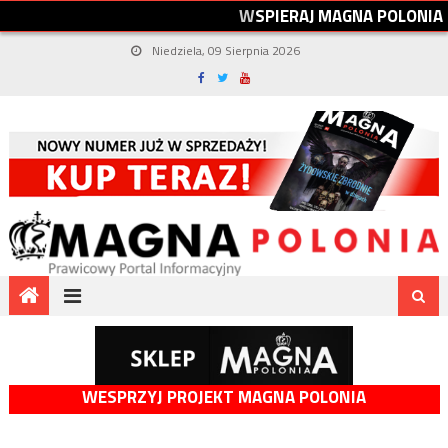
W
S
P
I
E
R
A
J
M
A
G
N
A
P
O
L
O
N
I
A
Niedziela, 09 Sierpnia 2026
WESPRZYJ PROJEKT MAGNA POLONIA