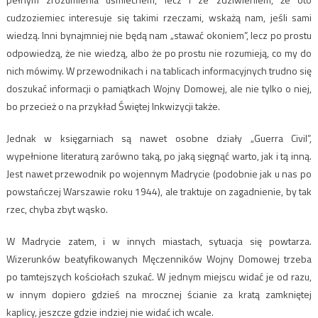
cudzoziemiec interesuje się takimi rzeczami, wskażą nam, jeśli sami
wiedzą. Inni bynajmniej nie będą nam „stawać okoniem”, lecz po prostu
odpowiedzą, że nie wiedzą, albo że po prostu nie rozumieją, co my do
nich mówimy. W przewodnikach i na tablicach informacyjnych trudno się
doszukać informacji o pamiątkach Wojny Domowej, ale nie tylko o niej,
bo przecież o na przykład Świętej Inkwizycji także.
Jednak w księgarniach są nawet osobne działy „Guerra Civil”,
wypełnione literaturą zarówno taką, po jaką sięgnąć warto, jak i tą inną.
Jest nawet przewodnik po wojennym Madrycie (podobnie jak u nas po
powstańczej Warszawie roku 1944), ale traktuje on zagadnienie, by tak
rzec, chyba zbyt wąsko.
W Madrycie zatem, i w innych miastach, sytuacja się powtarza.
Wizerunków beatyfikowanych Męczenników Wojny Domowej trzeba
po tamtejszych kościołach szukać. W jednym miejscu widać je od razu,
w innym dopiero gdzieś na mrocznej ścianie za kratą zamkniętej
kaplicy, jeszcze gdzie indziej nie widać ich wcale.