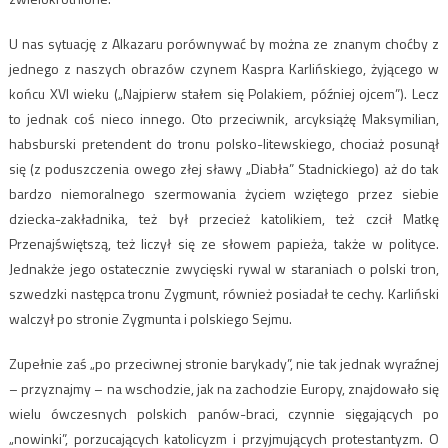
U nas sytuację z Alkazaru porównywać by można ze znanym choćby z
jednego z naszych obrazów czynem Kaspra Karlińskiego, żyjącego w
końcu XVI wieku („Najpierw stałem się Polakiem, później ojcem”). Lecz
to jednak coś nieco innego. Oto przeciwnik, arcyksiążę Maksymilian,
habsburski pretendent do tronu polsko-litewskiego, chociaż posunął
się (z poduszczenia owego złej sławy „Diabła” Stadnickiego) aż do tak
bardzo niemoralnego szermowania życiem wziętego przez siebie
dziecka-zakładnika, też był przecież katolikiem, też czcił Matkę
Przenajświętszą, też liczył się ze słowem papieża, także w polityce.
Jednakże jego ostatecznie zwycięski rywal w staraniach o polski tron,
szwedzki następca tronu Zygmunt, również posiadał te cechy. Karliński
walczył po stronie Zygmunta i polskiego Sejmu.
Zupełnie zaś „po przeciwnej stronie barykady”, nie tak jednak wyraźnej
– przyznajmy – na wschodzie, jak na zachodzie Europy, znajdowało się
wielu ówczesnych polskich panów-braci, czynnie sięgających po
„nowinki”, porzucających katolicyzm i przyjmujących protestantyzm. O