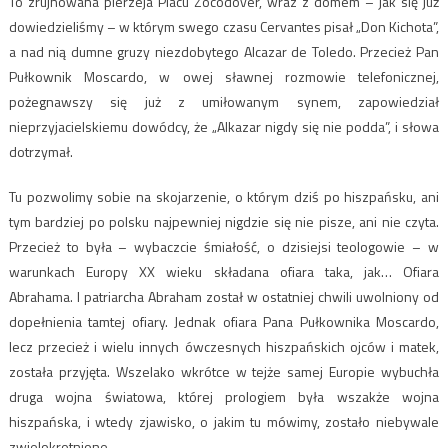
To zrujnowana pierzeja Placu Zocodover, wraz z domem – jak się już
dowiedzieliśmy – w którym swego czasu Cervantes pisał „Don Kichota”,
a nad nią dumne gruzy niezdobytego Alcazar de Toledo. Przecież Pan
Pułkownik Moscardo, w owej sławnej rozmowie telefonicznej,
pożegnawszy się już z umiłowanym synem, zapowiedział
nieprzyjacielskiemu dowódcy, że „Alkazar nigdy się nie podda”, i słowa
dotrzymał.
Tu pozwolimy sobie na skojarzenie, o którym dziś po hiszpańsku, ani
tym bardziej po polsku najpewniej nigdzie się nie pisze, ani nie czyta.
Przecież to była – wybaczcie śmiałość, o dzisiejsi teologowie – w
warunkach Europy XX wieku składana ofiara taka, jak… Ofiara
Abrahama. I patriarcha Abraham został w ostatniej chwili uwolniony od
dopełnienia tamtej ofiary. Jednak ofiara Pana Pułkownika Moscardo,
lecz przecież i wielu innych ówczesnych hiszpańskich ojców i matek,
została przyjęta. Wszelako wkrótce w tejże samej Europie wybuchła
druga wojna światowa, której prologiem była wszakże wojna
hiszpańska, i wtedy zjawisko, o jakim tu mówimy, zostało niebywale
zwielokrotnione.