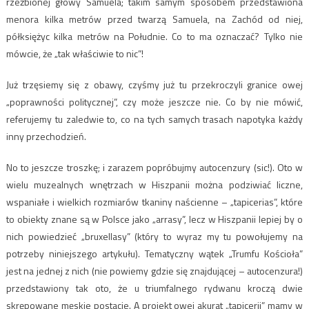
rzeźbionej głowy Samuela; takim samym sposobem przedstawiona
menora kilka metrów przed twarzą Samuela, na Zachód od niej,
półksiężyc kilka metrów na Południe. Co to ma oznaczać? Tylko nie
mówcie, że „tak właściwie to nic”!
Już trzęsiemy się z obawy, czyśmy już tu przekroczyli granice owej
„poprawności politycznej”, czy może jeszcze nie. Co by nie mówić,
referujemy tu zaledwie to, co na tych samych trasach napotyka każdy
inny przechodzień.
No to jeszcze troszkę; i zarazem popróbujmy autocenzury (sic!). Oto w
wielu muzealnych wnętrzach w Hiszpanii można podziwiać liczne,
wspaniałe i wielkich rozmiarów tkaniny naścienne – „tapicerias”, które
to obiekty znane są w Polsce jako „arrasy”, lecz w Hiszpanii lepiej by o
nich powiedzieć „bruxellasy” (który to wyraz my tu powołujemy na
potrzeby niniejszego artykułu). Tematyczny wątek „Trumfu Kościoła”
jest na jednej z nich (nie powiemy gdzie się znajdującej – autocenzura!)
przedstawiony tak oto, że u triumfalnego rydwanu kroczą dwie
skrępowane męskie postacie. A projekt owej akurat „tapicerii” mamy w