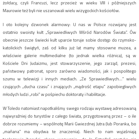
żołdacy, czyli Francuzi, lecz przecież w wieku VIII i późniejszych
Maurowie też byli nie uszanowali wielu wizygockich kościołów.
I oto kolejny dzwonek alarmowy: U nas w Polsce rozwijany jest
ostatnio swoisty kult „Sprawiedliwych Wśród Narodów Świata”. Ów
obecnie jeszcze świecki kult uparcie toruje sobie dostęp do rzymsko-
katolickich świątyń, zaś od kilku już lat mamy stosowne muzea, a
właściwie galerie multimedialne (to jednak wielka różnica), są w
Kościele Dni Judaizmu, jest stowarzyszenie, jego zarząd, prezesi,
państwowy patronat, sporo zarówno wiadomości, jak i pospolitego
szumu w telewizji i innych mediach. „Ze Sprawiedliwych…” wielu
czujących „ducha czasu” i znających „mądrość etapu” zapobiegliwych
młodych ludzi „robi” w pośpiechu doktoraty i habilitacje.
W Toledo natomiast napotkaliśmy swego rodzaju wystawę adresowaną
najwyraźniej do turystów z całego świata, przygotowaną przez – o ile
dobrze rozumiemy – wspólnotę Marii Gwiezdnej Jutra (lub Poranka, bo
„mañana” ma obydwa te znaczenia). Niech to nam wyjaśniają