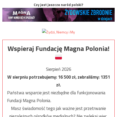
Czy jest jeszcze naród polski?
Wspieraj Fundację Magna Polonia!
Sierpień 2026
W sierpniu potrzebujemy:
16 500
zł, zebraliśmy:
1351
zł.
Państwa wsparcie jest niezbędne dla funkcjonowania
Fundacji Magna Polonia.
Masz świadomość tego jak ważne jest przetrwanie
niezależnych ośrodków medialnych? Nie zwlekaj więc,