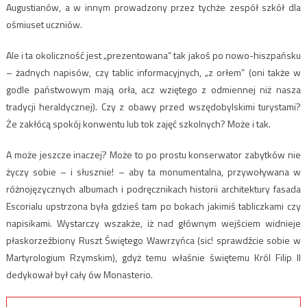
Augustianów, a w innym prowadzony przez tychże zespół szkół dla
ośmiuset uczniów.
Ale i ta okoliczność jest „prezentowana” tak jakoś po nowo-hiszpańsku
– żadnych napisów, czy tablic informacyjnych, „z orłem” (oni także w
godle państwowym mają orła, acz wziętego z odmiennej niż nasza
tradycji heraldycznej). Czy z obawy przed wszędobylskimi turystami?
Że zakłócą spokój konwentu lub tok zajęć szkolnych? Może i tak.
A może jeszcze inaczej? Może to po prostu konserwator zabytków nie
życzy sobie – i słusznie! – aby ta monumentalna, przywoływana w
różnojęzycznych albumach i podręcznikach historii architektury fasada
Escorialu upstrzona była gdzieś tam po bokach jakimiś tabliczkami czy
napisikami. Wystarczy wszakże, iż nad głównym wejściem widnieje
płaskorzeźbiony Ruszt Świętego Wawrzyńca (sic! sprawdźcie sobie w
Martyrologium Rzymskim), gdyż temu właśnie świętemu Król Filip II
dedykował był cały ów Monasterio.