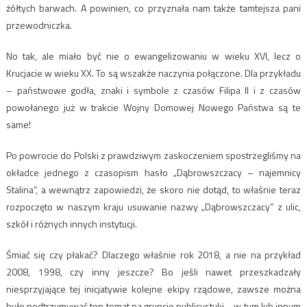
żółtych barwach. A powinien, co przyznała nam także tamtejsza pani
przewodniczka.
No tak, ale miało być nie o ewangelizowaniu w wieku XVI, lecz o
Krucjacie w wieku XX. To są wszakże naczynia połączone. Dla przykładu
– państwowe godła, znaki i symbole z czasów Filipa II i z czasów
powołanego już w trakcie Wojny Domowej Nowego Państwa są te
same!
Po powrocie do Polski z prawdziwym zaskoczeniem spostrzegliśmy na
okładce jednego z czasopism hasło „Dąbrowszczacy – najemnicy
Stalina”, a wewnątrz zapowiedzi, że skoro nie dotąd, to właśnie teraz
rozpoczęto w naszym kraju usuwanie nazwy „Dąbrowszczacy” z ulic,
szkół i różnych innych instytucji.
Śmiać się czy płakać? Dlaczego właśnie rok 2018, a nie na przykład
2008, 1998, czy inny jeszcze? Bo jeśli nawet przeszkadzały
niesprzyjające tej inicjatywie kolejne ekipy rządowe, zawsze można
było podtrzymywać ten temat na gruncie publicystyki… w tym lub innym