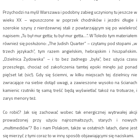
Przychodzi na myśl Warszawa i podobny zabieg uczyniony tu jeszcze w
wieku XX – wpuszczone w poprzek chodników i jezdni długie i
szerokie szyny z nierdzewnej stali z powtarzającym się po wielekroć
napisem: „Tu był mur getta; tu był mur getta…”. W Toledo tym materiałem
również się posłużono: „The Judish Quarter” – czytamy pod stopami „w
trzech językach”, tym razem angielskim, hebrajskim i hiszpańskim.
„Dzielnica Żydowska” – i to bez żadnego „była”, bez użycia czasu
przeszłego, chociaż od zakończenia tamtej epoki minęło już ponad
pięćset lat (sic!). Gdy się ściemni, w kilku miejscach tej dzielnicy nie
zwracające na siebie dotąd uwagi, a zawieszone wysoko na ścianach
kamienic rzutniki tę samą treść będą wyświetlać takoż na trotuarze, i
zarys menory też.
Co robić? Jak się zachować wobec tak energicznej wytrwałej akcji
prowadzonej przy użyciu najrozmaitszych, starych i nowych
„multimediów”? Bo i nam Polakom, także w ostatnich latach, dane jest
się mierzyć z tymi coraz to w inny sposób objawiającymi się naciskami.