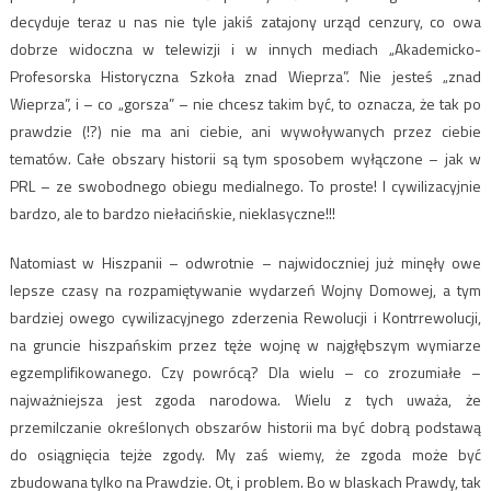
decyduje teraz u nas nie tyle jakiś zatajony urząd cenzury, co owa
dobrze widoczna w telewizji i w innych mediach „Akademicko-
Profesorska Historyczna Szkoła znad Wieprza”. Nie jesteś „znad
Wieprza”, i – co „gorsza” – nie chcesz takim być, to oznacza, że tak po
prawdzie (!?) nie ma ani ciebie, ani wywoływanych przez ciebie
tematów. Całe obszary historii są tym sposobem wyłączone – jak w
PRL – ze swobodnego obiegu medialnego. To proste! I cywilizacyjnie
bardzo, ale to bardzo niełacińskie, nieklasyczne!!!
Natomiast w Hiszpanii – odwrotnie – najwidoczniej już minęły owe
lepsze czasy na rozpamiętywanie wydarzeń Wojny Domowej, a tym
bardziej owego cywilizacyjnego zderzenia Rewolucji i Kontrrewolucji,
na gruncie hiszpańskim przez tęże wojnę w najgłębszym wymiarze
egzemplifikowanego. Czy powrócą? Dla wielu – co zrozumiałe –
najważniejsza jest zgoda narodowa. Wielu z tych uważa, że
przemilczanie określonych obszarów historii ma być dobrą podstawą
do osiągnięcia tejże zgody. My zaś wiemy, że zgoda może być
zbudowana tylko na Prawdzie. Ot, i problem. Bo w blaskach Prawdy, tak