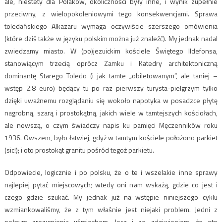
ale, niestety dla Polaków, okoliczności były inne, i wynik zupełnie
przeciwny, z wielopokoleniowymi tego konsekwencjami. Sprawa
toledańskiego Alkazaru wymaga oczywiście szerszego omówienia
(które dziś także w języku polskim można już znaleźć). My jednak nadal
zwiedzamy miasto. W (po)jezuickim kościele Świętego Ildefonsa,
stanowiącym trzecią oprócz Zamku i Katedry architektoniczną
dominantę Starego Toledo (i jak tamte „obiletowanym”, ale taniej –
wstęp 2.8 euro) będący tu po raz pierwszy turysta-pielgrzym tylko
dzięki uważnemu rozglądaniu się wokoło napotyka w posadzce płytę
nagrobną, szarą i prostokątną, jakich wiele w tamtejszych kościołach,
ale nowszą, o czym świadczy napis ku pamięci Męczenników roku
1936. Owszem, było łatwiej, gdyż w tamtym kościele położono parkiet
(sic!); i oto prostokąt granitu pośród tegoż parkietu.
Odpowiecie, logicznie i po polsku, że o te i wszelakie inne sprawy
najlepiej pytać miejscowych; wtedy oni nam wskażą, gdzie co jest i
czego gdzie szukać. My jednak już na wstępie niniejszego cyklu
wzmiankowaliśmy, że z tym właśnie jest niejaki problem. Jedni z
pełnym zrozumienia uśmiechem, lecz i ze zdziwieniem, że oto