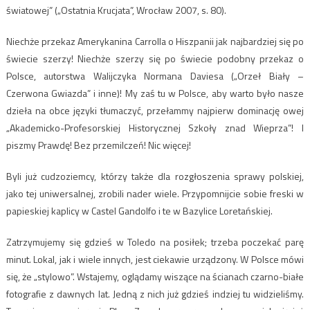
światowej” („Ostatnia Krucjata”, Wrocław 2007, s. 80).
Niechże przekaz Amerykanina Carrolla o Hiszpanii jak najbardziej się po
świecie szerzy! Niechże szerzy się po świecie podobny przekaz o
Polsce, autorstwa Walijczyka Normana Daviesa („Orzeł Biały –
Czerwona Gwiazda” i inne)! My zaś tu w Polsce, aby warto było nasze
dzieła na obce języki tłumaczyć, przełammy najpierw dominację owej
„Akademicko-Profesorskiej Historycznej Szkoły znad Wieprza”! I
piszmy Prawdę! Bez przemilczeń! Nic więcej!
Byli już cudzoziemcy, którzy także dla rozgłoszenia sprawy polskiej,
jako tej uniwersalnej, zrobili nader wiele. Przypomnijcie sobie freski w
papieskiej kaplicy w Castel Gandolfo i te w Bazylice Loretańskiej.
Zatrzymujemy się gdzieś w Toledo na posiłek; trzeba poczekać parę
minut. Lokal, jak i wiele innych, jest ciekawie urządzony. W Polsce mówi
się, że „stylowo”. Wstajemy, oglądamy wiszące na ścianach czarno-białe
fotografie z dawnych lat. Jedną z nich już gdzieś indziej tu widzieliśmy.