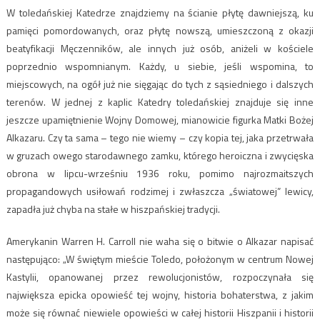
W toledańskiej Katedrze znajdziemy na ścianie płytę dawniejszą, ku
pamięci pomordowanych, oraz płytę nowszą, umieszczoną z okazji
beatyfikacji Męczenników, ale innych już osób, aniżeli w kościele
poprzednio wspomnianym. Każdy, u siebie, jeśli wspomina, to
miejscowych, na ogół już nie sięgając do tych z sąsiedniego i dalszych
terenów. W jednej z kaplic Katedry toledańskiej znajduje się inne
jeszcze upamiętnienie Wojny Domowej, mianowicie figurka Matki Bożej
Alkazaru. Czy ta sama – tego nie wiemy – czy kopia tej, jaka przetrwała
w gruzach owego starodawnego zamku, którego heroiczna i zwycięska
obrona w lipcu-wrześniu 1936 roku, pomimo najrozmaitszych
propagandowych usiłowań rodzimej i zwłaszcza „światowej” lewicy,
zapadła już chyba na stałe w hiszpańskiej tradycji.
Amerykanin Warren H. Carroll nie waha się o bitwie o Alkazar napisać
następująco: „W świętym mieście Toledo, położonym w centrum Nowej
Kastylii, opanowanej przez rewolucjonistów, rozpoczynała się
największa epicka opowieść tej wojny, historia bohaterstwa, z jakim
może się równać niewiele opowieści w całej historii Hiszpanii i historii