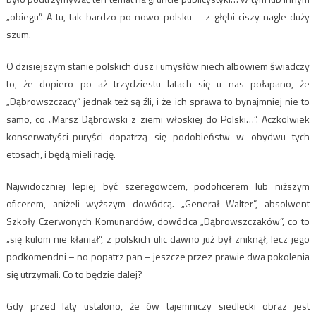
„obiegu”. A tu, tak bardzo po nowo-polsku – z głębi ciszy nagle duży
szum.
O dzisiejszym stanie polskich dusz i umysłów niech albowiem świadczy
to, że dopiero po aż trzydziestu latach się u nas połapano, że
„Dąbrowszczacy” jednak też są źli, i że ich sprawa to bynajmniej nie to
samo, co „Marsz Dąbrowski z ziemi włoskiej do Polski…”. Aczkolwiek
konserwatyści-puryści dopatrzą się podobieństw w obydwu tych
etosach, i będą mieli rację.
Najwidoczniej lepiej być szeregowcem, podoficerem lub niższym
oficerem, aniżeli wyższym dowódcą. „Generał Walter”, absolwent
Szkoły Czerwonych Komunardów, dowódca „Dąbrowszczaków”, co to
„się kulom nie kłaniał”, z polskich ulic dawno już był zniknął, lecz jego
podkomendni – no popatrz pan – jeszcze przez prawie dwa pokolenia
się utrzymali. Co to będzie dalej?
Gdy przed laty ustalono, że ów tajemniczy siedlecki obraz jest