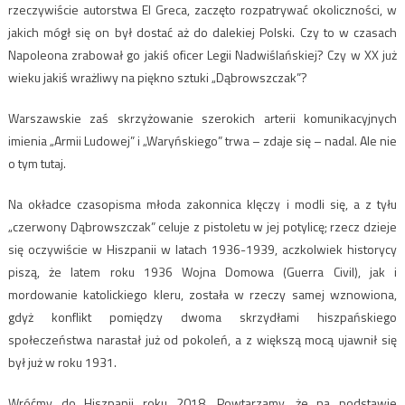
rzeczywiście autorstwa El Greca, zaczęto rozpatrywać okoliczności, w
jakich mógł się on był dostać aż do dalekiej Polski. Czy to w czasach
Napoleona zrabował go jakiś oficer Legii Nadwiślańskiej? Czy w XX już
wieku jakiś wrażliwy na piękno sztuki „Dąbrowszczak”?
Warszawskie zaś skrzyżowanie szerokich arterii komunikacyjnych
imienia „Armii Ludowej” i „Waryńskiego” trwa – zdaje się – nadal. Ale nie
o tym tutaj.
Na okładce czasopisma młoda zakonnica klęczy i modli się, a z tyłu
„czerwony Dąbrowszczak” celuje z pistoletu w jej potylicę; rzecz dzieje
się oczywiście w Hiszpanii w latach 1936-1939, aczkolwiek historycy
piszą, że latem roku 1936 Wojna Domowa (Guerra Civil), jak i
mordowanie katolickiego kleru, została w rzeczy samej wznowiona,
gdyż konflikt pomiędzy dwoma skrzydłami hiszpańskiego
społeczeństwa narastał już od pokoleń, a z większą mocą ujawnił się
był już w roku 1931.
Wróćmy do Hiszpanii roku 2018. Powtarzamy, że na podstawie