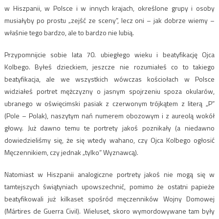
w Hiszpanii, w Polsce i w innych krajach, określone grupy i osoby
musiałyby po prostu „zejść ze sceny”, lecz oni – jak dobrze wiemy –
właśnie tego bardzo, ale to bardzo nie lubią.
Przypomnijcie sobie lata 70. ubiegłego wieku i beatyfikację Ojca
Kolbego. Byłeś dzieckiem, jeszcze nie rozumiałeś co to takiego
beatyfikacja, ale we wszystkich wówczas kościołach w Polsce
widziałeś portret mężczyzny o jasnym spojrzeniu spoza okularów,
ubranego w oświęcimski pasiak z czerwonym trójkątem z literą „P”
(Pole – Polak), naszytym nań numerem obozowym i z aureolą wokół
głowy. Już dawno temu te portrety jakoś poznikały (a niedawno
dowiedzieliśmy się, że się wtedy wahano, czy Ojca Kolbego ogłosić
Męczennikiem, czy jednak „tylko” Wyznawcą).
Natomiast w Hiszpanii analogiczne portrety jakoś nie mogą się w
tamtejszych świątyniach upowszechnić, pomimo że ostatni papieże
beatyfikowali już kilkaset spośród męczenników Wojny Domowej
(Mártires de Guerra Civil). Wieluset, skoro wymordowywane tam były