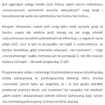
jest ogarnięcie całego świata (sic!). Polscy zatem wierni naśladowcy
„nowoczesnych zachodnich wzorów eklezjalnych” mają wciąż i
bezustannie tak wiele do nadrobienia, bez końca, bez końca…
Hiszpan, Hiszpanka, nawet jeśli znają tylko swój ojczysty język (a
bardzo często tak właśnie jest), starają się jak mogą udzielić
cudzoziemcowi wszelkich potrzebnych mu informacji, i z reguły im się to
udaje (sic!). Lecz w tym tu przypadku nie bądź, o cudzoziemcze, za
bardzo dociekliwy, gdyż znienacka usłyszysz „nie rozumiem”… i tego
„nierozumianego” wątku rozmowy już nie ponawiaj! O, nie! Ale zawsze
możesz coś kupić – obrazek, książeczkę. O, tak!
Przypominamy sobie z minionego trzydziestolecia więcej niż jedną taką
osobę pokazywaną w polskojęzycznej telewizji, która chociaż
„rozumiała” ponoć tylko po angielsku, to i w tym języku potrafiła
powtarzać poprzez ekran „nie rozumiem”, by nazajutrz, nie wiedzieć
„jakim cudem”, ekspandować całkiem dobrze zachowaną, więc i przez
nas rozumianą polszczyzną. Co kraj (naród) to obyczaj.