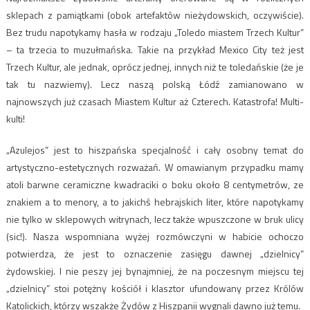
sklepach z pamiątkami (obok artefaktów nieżydowskich, oczywiście).
Bez trudu napotykamy hasła w rodzaju „Toledo miastem Trzech Kultur”
– ta trzecia to muzułmańska. Takie na przykład Mexico City też jest
Trzech Kultur, ale jednak, oprócz jednej, innych niż te toledańskie (że je
tak tu nazwiemy). Lecz naszą polską Łódź zamianowano w
najnowszych już czasach Miastem Kultur aż Czterech. Katastrofa! Multi-
kulti!
„Azulejos” jest to hiszpańska specjalność i cały osobny temat do
artystyczno-estetycznych rozważań. W omawianym przypadku mamy
atoli barwne ceramiczne kwadraciki o boku około 8 centymetrów, ze
znakiem a to menory, a to jakichś hebrajskich liter, które napotykamy
nie tylko w sklepowych witrynach, lecz także wpuszczone w bruk ulicy
(sic!). Nasza wspomniana wyżej rozmówczyni w habicie ochoczo
potwierdza, że jest to oznaczenie zasięgu dawnej „dzielnicy”
żydowskiej. I nie peszy jej bynajmniej, że na poczesnym miejscu tej
„dzielnicy” stoi potężny kościół i klasztor ufundowany przez Królów
Katolickich, którzy wszakże Żydów z Hiszpanii wygnali dawno już temu.