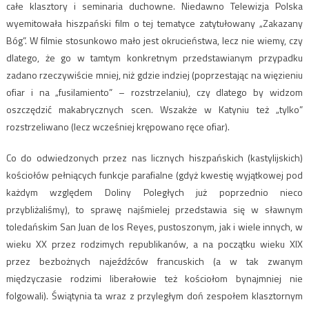
całe klasztory i seminaria duchowne. Niedawno Telewizja Polska
wyemitowała hiszpański film o tej tematyce zatytułowany „Zakazany
Bóg”. W filmie stosunkowo mało jest okrucieństwa, lecz nie wiemy, czy
dlatego, że go w tamtym konkretnym przedstawianym przypadku
zadano rzeczywiście mniej, niż gdzie indziej (poprzestając na więzieniu
ofiar i na „fusilamiento” – rozstrzelaniu), czy dlatego by widzom
oszczędzić makabrycznych scen. Wszakże w Katyniu też „tylko”
rozstrzeliwano (lecz wcześniej krępowano ręce ofiar).
Co do odwiedzonych przez nas licznych hiszpańskich (kastylijskich)
kościołów pełniących funkcje parafialne (gdyż kwestię wyjątkowej pod
każdym względem Doliny Poległych już poprzednio nieco
przybliżaliśmy), to sprawę najśmielej przedstawia się w sławnym
toledańskim San Juan de los Reyes, pustoszonym, jak i wiele innych, w
wieku XX przez rodzimych republikanów, a na początku wieku XIX
przez bezbożnych najeźdźców francuskich (a w tak zwanym
międzyczasie rodzimi liberałowie też kościołom bynajmniej nie
folgowali). Świątynia ta wraz z przyległym doń zespołem klasztornym