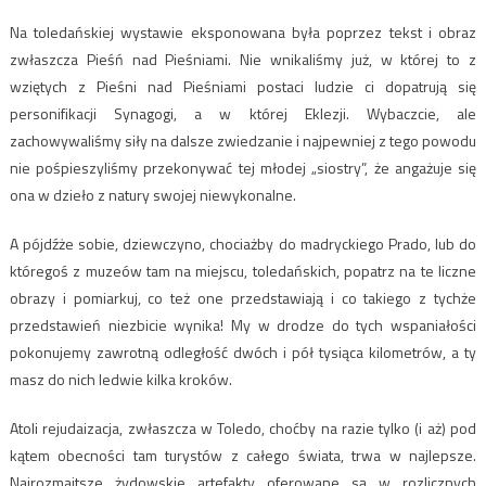
Na toledańskiej wystawie eksponowana była poprzez tekst i obraz
zwłaszcza Pieśń nad Pieśniami. Nie wnikaliśmy już, w której to z
wziętych z Pieśni nad Pieśniami postaci ludzie ci dopatrują się
personifikacji Synagogi, a w której Eklezji. Wybaczcie, ale
zachowywaliśmy siły na dalsze zwiedzanie i najpewniej z tego powodu
nie pośpieszyliśmy przekonywać tej młodej „siostry”, że angażuje się
ona w dzieło z natury swojej niewykonalne.
A pójdźże sobie, dziewczyno, chociażby do madryckiego Prado, lub do
któregoś z muzeów tam na miejscu, toledańskich, popatrz na te liczne
obrazy i pomiarkuj, co też one przedstawiają i co takiego z tychże
przedstawień niezbicie wynika! My w drodze do tych wspaniałości
pokonujemy zawrotną odległość dwóch i pół tysiąca kilometrów, a ty
masz do nich ledwie kilka kroków.
Atoli rejudaizacja, zwłaszcza w Toledo, choćby na razie tylko (i aż) pod
kątem obecności tam turystów z całego świata, trwa w najlepsze.
Najrozmaitsze żydowskie artefakty oferowane są w rozlicznych