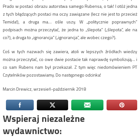
Prado w postaci obrazu autorstwa samego Rubensa, o tak! I otóż jedna
z tych błądzących postaci ma oczy zawiązane (lecz nie jest to przecież
Temida!), a druga ma… ośle uszy. W „politycznie poprawnych”
podpisach można przeczytać, że jedna to „ślepota” („ślepota”, ale na
co?), a druga to „ignorancja” („ignorancja”, ale wobec czego?).
Coś w tych nazwach się zawiera, atoli w lepszych źródłach wiedzy
można przeczytać, co owe dwie postacie tak naprawdę symbolizują… i
co sam Rubens nam był przekazał. Z tym więc niedomówieniem PT
Czytelników pozostawiamy. Do następnego odcinka!
Marcin Drewicz, wrzesień-październik 2018
Wspieraj niezależne
wydawnictwo: