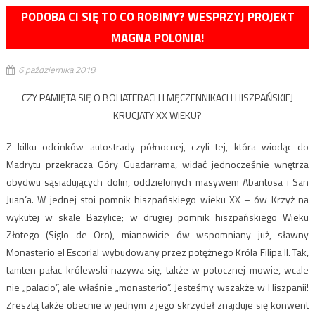
PODOBA CI SIĘ TO CO ROBIMY? WESPRZYJ PROJEKT
MAGNA POLONIA!
6 października 2018
CZY PAMIĘTA SIĘ O BOHATERACH I MĘCZENNIKACH HISZPAŃSKIEJ
KRUCJATY XX WIEKU?
Z kilku odcinków autostrady północnej, czyli tej, która wiodąc do
Madrytu przekracza Góry Guadarrama, widać jednocześnie wnętrza
obydwu sąsiadujących dolin, oddzielonych masywem Abantosa i San
Juan’a. W jednej stoi pomnik hiszpańskiego wieku XX – ów Krzyż na
wykutej w skale Bazylice; w drugiej pomnik hiszpańskiego Wieku
Złotego (Siglo de Oro), mianowicie ów wspomniany już, sławny
Monasterio el Escorial wybudowany przez potężnego Króla Filipa II. Tak,
tamten pałac królewski nazywa się, także w potocznej mowie, wcale
nie „palacio”, ale właśnie „monasterio”. Jesteśmy wszakże w Hiszpanii!
Zresztą także obecnie w jednym z jego skrzydeł znajduje się konwent