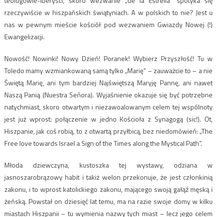
teologowie-iberyści, skoro wezwanie „de la Estrella” spotyka się
rzeczywiście w hiszpańskich świątyniach. A w polskich to nie? Jest u
nas w pewnym mieście kościół pod wezwaniem Gwiazdy Nowej (!)
Ewangelizacji.
Nowość! Nowinki! Nowy Dzień! Poranek! Wybierz Przyszłość! Tu w
Toledo mamy wzmiankowaną samą tylko „Marię” – zauważcie to – a nie
Świętą Marię, ani tym bardziej Najświętszą Maryję Pannę, ani nawet
Naszą Panią (Nuestra Señora). Wyjaśnienie okazuje się być potrzebne
natychmiast, skoro otwartym i niezawoalowanym celem tej wspólnoty
jest już wprost: połączenie w jedno Kościoła z Synagogą (sic!). Ot,
Hiszpanie, jak coś robią, to z otwartą przyłbicą, bez niedomówień: „The
Free love towards Israel a Sign of the Times along the Mystical Path”.
Młoda dziewczyna, kustoszka tej wystawy, odziana w
jasnoszarobrązowy habit i takiż welon przekonuje, że jest członkinią
zakonu, i to wprost katolickiego zakonu, mającego swoją gałąź męską i
żeńską. Powstał on dziesięć lat temu, ma na razie swoje domy w kilku
miastach Hiszpanii – tu wymienia nazwy tych miast – lecz jego celem