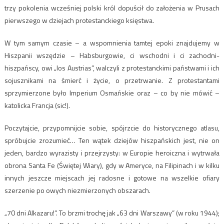
trzy pokolenia wcześniej polski król dopuścił do założenia w Prusach
pierwszego w dziejach protestanckiego księstwa.
W tym samym czasie – a wspomnienia tamtej epoki znajdujemy w
Hiszpanii wszędzie – Habsburgowie, ci wschodni i ci zachodni-
hiszpańscy, owi „los Austrias”, walczyli z protestanckimi państwami i ich
sojusznikami na śmierć i życie, o przetrwanie. Z protestantami
sprzymierzone było Imperium Osmańskie oraz – co by nie mówić –
katolicka Francja (sic!).
Poczytajcie, przypomnijcie sobie, spójrzcie do historycznego atlasu,
spróbujcie zrozumieć… Ten wątek dziejów hiszpańskich jest, nie on
jeden, bardzo wyrazisty i przejrzysty: w Europie heroiczna i wytrwała
obrona Santa Fe (Świętej Wiary), gdy w Ameryce, na Filipinach i w kilku
innych jeszcze miejscach jej radosne i gotowe na wszelkie ofiary
szerzenie po owych niezmierzonych obszarach.
„70 dni Alkazaru!”. To brzmi trochę jak „63 dni Warszawy” (w roku 1944);