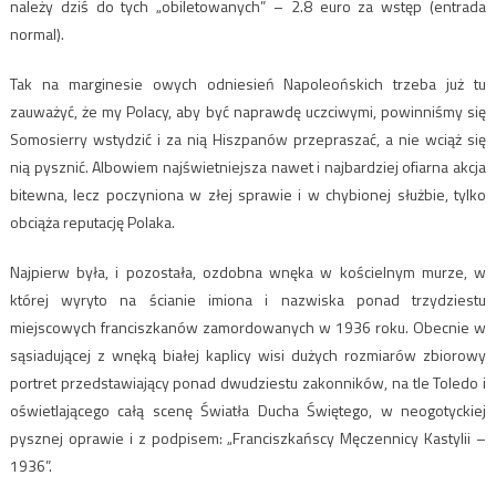
należy dziś do tych „obiletowanych” – 2.8 euro za wstęp (entrada
normal).
Tak na marginesie owych odniesień Napoleońskich trzeba już tu
zauważyć, że my Polacy, aby być naprawdę uczciwymi, powinniśmy się
Somosierry wstydzić i za nią Hiszpanów przepraszać, a nie wciąż się
nią pysznić. Albowiem najświetniejsza nawet i najbardziej ofiarna akcja
bitewna, lecz poczyniona w złej sprawie i w chybionej służbie, tylko
obciąża reputację Polaka.
Najpierw była, i pozostała, ozdobna wnęka w kościelnym murze, w
której wyryto na ścianie imiona i nazwiska ponad trzydziestu
miejscowych franciszkanów zamordowanych w 1936 roku. Obecnie w
sąsiadującej z wnęką białej kaplicy wisi dużych rozmiarów zbiorowy
portret przedstawiający ponad dwudziestu zakonników, na tle Toledo i
oświetlającego całą scenę Światła Ducha Świętego, w neogotyckiej
pysznej oprawie i z podpisem: „Franciszkańscy Męczennicy Kastylii –
1936”.