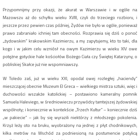
Przypomnijmy przy okazji, że akurat w Warszawie i w ogóle na
Mazowszu aż do schyłku wieku XVIII, czyli do trzeciego rozbioru, i
jeszcze przez pewien czas później, Żydów nie było w ogóle, ponieważ
prawo zabraniało ichniej tam obecności. Rozprawia się dziś o ponoć
„żydowskim” krakowskim Kazimierzu, a my zapytujemy, kto to taki, dla
kogo i w jakim celu wzniósł na owym Kazimierzu w wieku XIV owe
potężne gotyckie hale kościołów Bożego Ciała czy Świętej Katarzyny, o
pobliskiej Skałce już nie wspomniawszy.
W Toledo zaś, już w wieku XXI, opodal owej rozległej „haciendy”
mieszczącej obecnie Muzeum El Greca – wielkiego mistrza sztuki, więc i
duchowości wszakże katolickiej – postawiono kameralny pomnik
Samuela Haleviego, w średniowieczu przywódcy tamtejszej żydowskiej
wspólnoty; i koniecznie w kontekście „Trzech Kultur” – koniecznie dziś
„w pakiecie” – jak by się wyrazili niektórzy z młodszego pokolenia.
Krzyż leży oto na bruku, wyobrażony na jednej z płyt chodnikowych,
kilka metrów na Wschód za podniesioną na postumencie potylicą