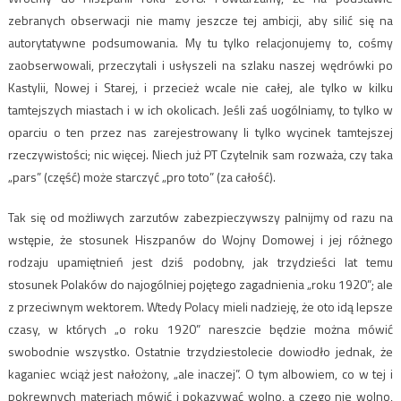
zebranych obserwacji nie mamy jeszcze tej ambicji, aby silić się na
autorytatywne podsumowania. My tu tylko relacjonujemy to, cośmy
zaobserwowali, przeczytali i usłyszeli na szlaku naszej wędrówki po
Kastylii, Nowej i Starej, i przecież wcale nie całej, ale tylko w kilku
tamtejszych miastach i w ich okolicach. Jeśli zaś uogólniamy, to tylko w
oparciu o ten przez nas zarejestrowany li tylko wycinek tamtejszej
rzeczywistości; nic więcej. Niech już PT Czytelnik sam rozważa, czy taka
„pars” (część) może starczyć „pro toto” (za całość).
Tak się od możliwych zarzutów zabezpieczywszy palnijmy od razu na
wstępie, że stosunek Hiszpanów do Wojny Domowej i jej różnego
rodzaju upamiętnień jest dziś podobny, jak trzydzieści lat temu
stosunek Polaków do najogólniej pojętego zagadnienia „roku 1920”; ale
z przeciwnym wektorem. Wtedy Polacy mieli nadzieję, że oto idą lepsze
czasy, w których „o roku 1920” nareszcie będzie można mówić
swobodnie wszystko. Ostatnie trzydziestolecie dowiodło jednak, że
kaganiec wciąż jest nałożony, „ale inaczej”. O tym albowiem, co w tej i
pokrewnych materiach mówić i pokazywać wolno, a czego nie wolno,