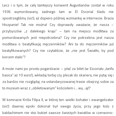
Lecz i o tym, że cały tamtejszy konwent Augustianów został w roku
1936 wymordowany, żadnego tam w El Escorial śladu nie
spostrzegliśmy (sic!); aż dopiero później wzmiankę w internecie. Bracia
Hiszpanie! Tak nie można! Czy doprawdy uważacie, że nasza –
przybyszów „z dalekiego kraju” – tam na miejscu modlitwa za
pomordowanych jest niepotrzebna? Czy nie potrzebna jest nasza
modlitwa o beatyfikację męczenników? Ani ta do męczenników już
beatyfikowanych? Czy nie czytaliście, że „nie jest Światło, by pod
korcem stało”?
A może nami po prostu pogardzacie – płać za bilet (w Escorialu „tarifa
basica” aż 10 euro!), wkładaj torbę czy plecak do skanera, nie pytaj się i
za bardzo nie rozglądaj, na ustandaryzowanej trasie obejrzyj sobie za
to muzeum wraz z „obiletowanym” kościołem i… wy…aj!?
W komnacie Króla Filipa II, w której ten wielki bohater i ewangelizator
(sic!) dawnej epoki dokonał był swego życia, przy jego łożu z
baldachimem nie stoi bukiet zawsze świeżych kwiatów w czerwono-