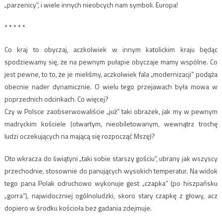
„parzenicy”, i wiele innych nieobcych nam symboli. Europa!
* * * * *
Co kraj to obyczaj, aczkolwiek w innym katolickim kraju będąc
spodziewamy się, że na pewnym pułapie obyczaje mamy wspólne. Co
jest pewne, to to, że je mieliśmy, aczkolwiek fala „modernizacji” podąża
obecnie nader dynamicznie. O wielu tego przejawach była mowa w
poprzednich odcinkach. Co więcej?
Czy w Polsce zaobserwowaliście „już” taki obrazek, jak my w pewnym
madryckim kościele (otwartym, nieobiletowanym, wewnątrz trochę
ludzi oczekujących na mającą się rozpocząć Mszę)?
Oto wkracza do świątyni „taki sobie starszy gościu”, ubrany jak wszyscy
przechodnie, stosownie do panujących wysokich temperatur. Na widok
tego pana Polak odruchowo wykonuje gest „czapka” (po hiszpańsku
„gorra”), najwidoczniej ogólnoludzki, skoro stary czapkę z głowy, acz
dopiero w środku kościoła bez gadania zdejmuje.