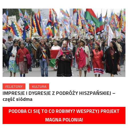
FELIETONY
KULTURA
IMPRESJE I DYGRESJE Z PODRÓŻY HISZPAŃSKIEJ –
część siódma
PODOBA CI SIĘ TO CO ROBIMY? WESPRZYJ PROJEKT
MAGNA POLONIA!