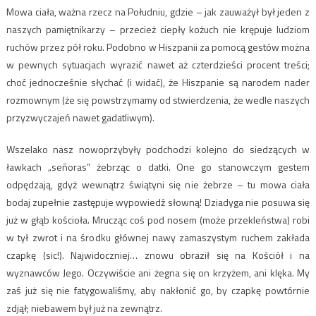
Mowa ciała, ważna rzecz na Południu, gdzie – jak zauważył był jeden z
naszych pamiętnikarzy – przecież ciepły kożuch nie krępuje ludziom
ruchów przez pół roku. Podobno w Hiszpanii za pomocą gestów można
w pewnych sytuacjach wyrazić nawet aż czterdzieści procent treści;
choć jednocześnie słychać (i widać), że Hiszpanie są narodem nader
rozmownym (że się powstrzymamy od stwierdzenia, że wedle naszych
przyzwyczajeń nawet gadatliwym).
Wszelako nasz nowoprzybyły podchodzi kolejno do siedzących w
ławkach „señoras” żebrząc o datki. One go stanowczym gestem
odpędzają, gdyż wewnątrz świątyni się nie żebrze – tu mowa ciała
bodaj zupełnie zastępuje wypowiedź słowną! Dziadyga nie posuwa się
już w głąb kościoła. Mrucząc coś pod nosem (może przekleństwa) robi
w tył zwrot i na środku głównej nawy zamaszystym ruchem zakłada
czapkę (sic!). Najwidoczniej… znowu obraził się na Kościół i na
wyznawców Jego. Oczywiście ani żegna się on krzyżem, ani klęka. My
zaś już się nie fatygowaliśmy, aby nakłonić go, by czapkę powtórnie
zdjął; niebawem był już na zewnątrz.