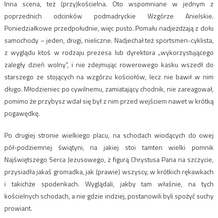
Inna scena, też (przy)kościelna. Oto wspomniane w jednym z
poprzednich odcinków podmadryckie Wzgórze Anielskie.
Poniedziałkowe przedpołudnie, więc pusto. Pomału nadjeżdżają z dołu
samochody – jeden, drugi, nieliczne. Nadjechał też sportsmen-cyklista,
z wyglądu ktoś w rodzaju prezesa lub dyrektora „wykorzystującego
zaległy dzień wolny”, i nie zdejmując rowerowego kasku wszedł do
starszego ze stojących na wzgórzu kościołów, lecz nie bawił w nim
długo. Młodzieniec po cywilnemu, zamiatający chodnik, nie zareagował,
pomimo że przybysz wdał się był z nim przed wejściem nawet w krótką
pogawędkę.
Po drugiej stronie wielkiego placu, na schodach wiodących do owej
pół-podziemnej świątyni, na jakiej stoi tamten wielki pomnik
Najświętszego Serca Jezusowego, z figurą Chrystusa Pana na szczycie,
przysiadła jakaś gromadka, jak (prawie) wszyscy, w krótkich rękawkach
i takichże spodenkach. Wyglądali, jakby tam właśnie, na tych
kościelnych schodach, a nie gdzie indziej, postanowili byli spożyć suchy
prowiant.