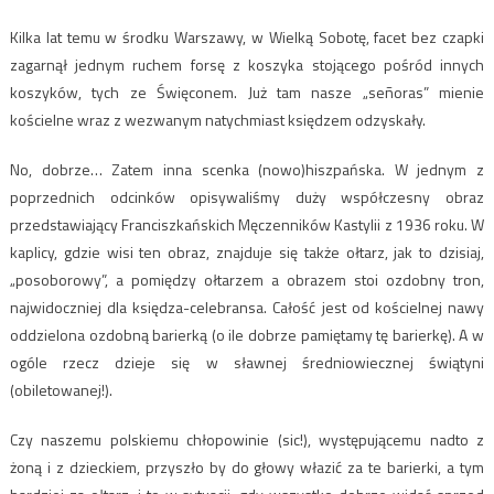
Kilka lat temu w środku Warszawy, w Wielką Sobotę, facet bez czapki
zagarnął jednym ruchem forsę z koszyka stojącego pośród innych
koszyków, tych ze Święconem. Już tam nasze „señoras” mienie
kościelne wraz z wezwanym natychmiast księdzem odzyskały.
No, dobrze… Zatem inna scenka (nowo)hiszpańska. W jednym z
poprzednich odcinków opisywaliśmy duży współczesny obraz
przedstawiający Franciszkańskich Męczenników Kastylii z 1936 roku. W
kaplicy, gdzie wisi ten obraz, znajduje się także ołtarz, jak to dzisiaj,
„posoborowy”, a pomiędzy ołtarzem a obrazem stoi ozdobny tron,
najwidoczniej dla księdza-celebransa. Całość jest od kościelnej nawy
oddzielona ozdobną barierką (o ile dobrze pamiętamy tę barierkę). A w
ogóle rzecz dzieje się w sławnej średniowiecznej świątyni
(obiletowanej!).
Czy naszemu polskiemu chłopowinie (sic!), występującemu nadto z
żoną i z dzieckiem, przyszło by do głowy włazić za te barierki, a tym