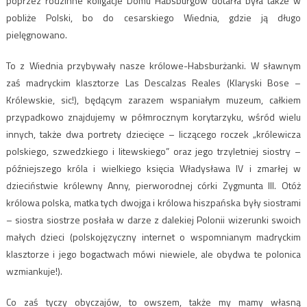
poprzez rodzinne koligacje Domu Habsburgów dotarła była także w
pobliże Polski, bo do cesarskiego Wiednia, gdzie ją długo
pielęgnowano.
To z Wiednia przybywały nasze królowe-Habsburżanki. W sławnym
zaś madryckim klasztorze Las Descalzas Reales (Klaryski Bose –
Królewskie, sic!), będącym zarazem wspaniałym muzeum, całkiem
przypadkowo znajdujemy w półmrocznym korytarzyku, wśród wielu
innych, także dwa portrety dziecięce – liczącego roczek „królewicza
polskiego, szwedzkiego i litewskiego” oraz jego trzyletniej siostry –
późniejszego króla i wielkiego księcia Władysława IV i zmarłej w
dzieciństwie królewny Anny, pierworodnej córki Zygmunta III. Otóż
królowa polska, matka tych dwojga i królowa hiszpańska były siostrami
– siostra siostrze posłała w darze z dalekiej Polonii wizerunki swoich
małych dzieci (polskojęzyczny internet o wspomnianym madryckim
klasztorze i jego bogactwach mówi niewiele, ale obydwa te polonica
wzmiankuje!).
Co zaś tyczy obyczajów, to owszem, także my mamy własną