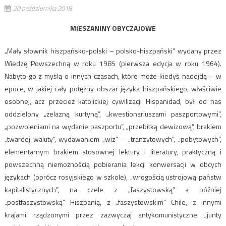
20 października 2018
MIESZANINY OBYCZAJOWE
„Mały słownik hiszpańsko-polski – polsko-hiszpański” wydany przez
Wiedzę Powszechną w roku 1985 (pierwsza edycja w roku 1964).
Nabyto go z myślą o innych czasach, które może kiedyś nadejdą – w
epoce, w jakiej cały potężny obszar języka hiszpańskiego, właściwie
osobnej, acz przecież katolickiej cywilizacji Hispanidad, był od nas
oddzielony „żelazną kurtyną”, „kwestionariuszami paszportowymi”,
„pozwoleniami na wydanie paszportu”, „przebitką dewizową”, brakiem
„twardej waluty”, wydawaniem „wiz” – „tranzytowych”, „pobytowych”,
elementarnym brakiem stosownej lektury i literatury, praktyczną i
powszechną niemożnością pobierania lekcji konwersacji w obcych
językach (oprócz rosyjskiego w szkole), „wrogością ustrojową państw
kapitalistycznych”, na czele z „faszystowską” a później
„postfaszystowską” Hiszpanią, z „faszystowskim” Chile, z innymi
krajami rządzonymi przez zazwyczaj antykomunistyczne „junty