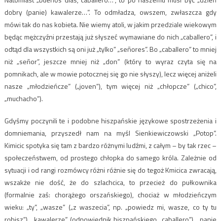
dobry (panie) kawalerze…”. To odmładza, owszem, zwłaszcza gdy
mówi tak do nas kobieta. Nie wiemy atoli, w jakim przedziale wiekowym
będąc mężczyźni przestają już słyszeć wymawiane do nich „caballero”, i
odtąd dla wszystkich są oni już „tylko” „señores”. Bo „caballero” to mniej
niż „señor”, jeszcze mniej niż „don” (który to wyraz czyta się na
pomnikach, ale w mowie potocznej się go nie słyszy), lecz więcej aniżeli
nasze „młodzieńcze” („joven”), tym więcej niż „chłopcze” („chico”,
„muchacho”).
Gdyśmy poczynili te i podobne hiszpańskie językowe spostrzeżenia i
domniemania, przyszedł nam na myśl Sienkiewiczowski „Potop”.
Kimicic spotyka się tam z bardzo różnymi ludźmi, z całym – by tak rzec –
społeczeństwem, od prostego chłopka do samego króla. Zależnie od
sytuacji i od rangi rozmówcy różni różnie się do tegoż Kmicica zwracają,
wszakże nie dość, że do szlachcica, to przecież do pułkownika
(formalnie zaś: chorążego orszańskiego), chociaż w młodzieńczym
wieku: „ty”, „wasze” („z waszecia”, np. „powiedz mi, wasze, co ty tu
robisz”), „kawalerze” (odpowiednik hiszpańskiego „caballero”), „panie