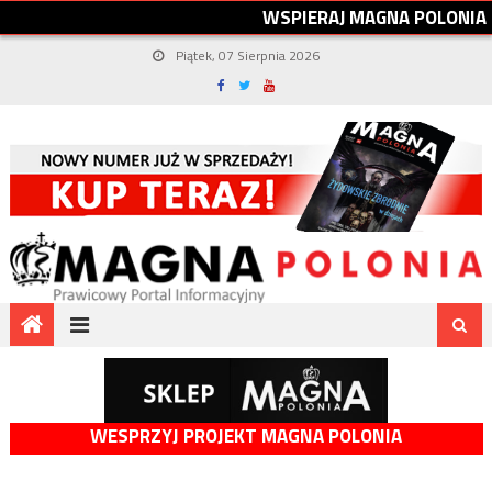
W
S
P
I
E
R
A
J
M
A
G
N
A
P
O
L
O
N
I
A
Piątek, 07 Sierpnia 2026
WESPRZYJ PROJEKT MAGNA POLONIA