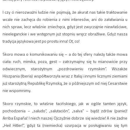
I czy ci nierozważni ludzie nie pojmują, że akurat nas takie traktowanie
wcale nie zachęca do robienia z nimi interesów, ani do załatwiania u
nich spraw, lecz właśnie zniechęca, gdyż jest zwyczajnie niewłaściwe,
nieeleganckie i we wstępnym już stopniu wręcz obraźliwe. Gdyż nasza
tradycja językowa jest po prostu inna! Ot, co!
Skoro mowa o komunikowaniu się – a do tej sfery należy także mowa
ciała: ruch, mimika, poza, gest – zatrzymajmy się tu mianowicie przy
odwiecznym, starożytnym „pozdrowieniu rzymskim”. Wszakże
Hiszpania (Iberia) współtworzyła wraz z Italią i innymi licznymi ziemiami
już starożytną Republikę Rzymską, że o późniejszym od niej Cesarstwie
nie wspomnimy.
Skoro rzymskie, to właśnie łacińskiego, jak w ogóle tamten język,
pochodzenia – „saludo”, „salutación”, „salva” – bądź zdrów (panie)!
Arriba España! I niech naszej Ojczyźnie dobrze się wiedzie! A nie żadne
„Heil Hitler!”, gdyż ta (niemiecka) uzurpacja w posługiwaniu się tym