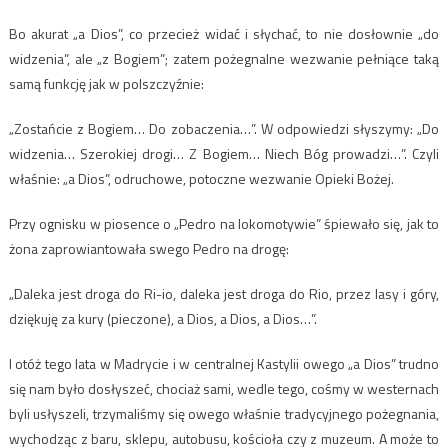
Bo akurat „a Dios”, co przecież widać i słychać, to nie dosłownie „do
widzenia”, ale „z Bogiem”; zatem pożegnalne wezwanie pełniące taką
samą funkcję jak w polszczyźnie:
„Zostańcie z Bogiem… Do zobaczenia…”. W odpowiedzi słyszymy: „Do
widzenia… Szerokiej drogi… Z Bogiem… Niech Bóg prowadzi…”. Czyli
właśnie: „a Dios”, odruchowe, potoczne wezwanie Opieki Bożej.
Przy ognisku w piosence o „Pedro na lokomotywie” śpiewało się, jak to
żona zaprowiantowała swego Pedro na drogę:
„Daleka jest droga do Ri-io, daleka jest droga do Rio, przez lasy i góry,
dziękuję za kury (pieczone), a Dios, a Dios, a Dios…”.
I otóż tego lata w Madrycie i w centralnej Kastylii owego „a Dios” trudno
się nam było dosłyszeć, chociaż sami, wedle tego, cośmy w westernach
byli usłyszeli, trzymaliśmy się owego właśnie tradycyjnego pożegnania,
wychodząc z baru, sklepu, autobusu, kościoła czy z muzeum. A może to