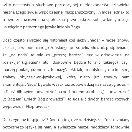
tylko następstwo słuchowo-percepcyjnej niedoskonałości człowieka
nieznającego żywej współczesnej hiszpańszczyzny? A może jednak to
„nowoczesna inżynieria społeczna” przyniosła ze sobą w tamtym kraju
usunięcie z potocznego języka Imienia Boga.
Dość często słyszało się natomiast coś jakby „nada” – może znowu
częściej u wspomnianego żeńskiego personelu. Słownik podpowiada,
że „de nada” to tyle co „proszę bardzo”, lecz w odpowiedzi na
„dziękuję” („gracias”); atoli dosłownie będzie to „nic (takiego)”, czyli
inaczej poufały już nieco „drobiazg”. Jeśli tak, to dotykamy oto kolejnej
zmiany obyczajowo-językowej, którą niech już znawcy nam
skomentują. „Nada” bywało wszak też odpowiedzią na nasze „gracias –
a Dios”. Albowiem powiedzieć na odchodnem „drobiazg”, a powiedzieć
„z Bogiem” („niech Bóg prowadzi”), to udzielić dwóch bardzo różnych
wypowiedzi. Nieprawdaż?
Do czego my tu „pijemy”? Ano do tego, że w dzisiejszej Polsce zmiany
potocznego języka są nam, a zwłaszcza naszej młodzieży, forsownie