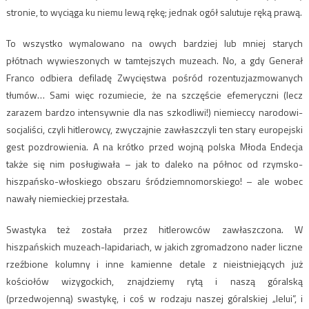
stronie, to wyciąga ku niemu lewą rękę; jednak ogół salutuje ręką prawą.
To wszystko wymalowano na owych bardziej lub mniej starych
płótnach wywieszonych w tamtejszych muzeach. No, a gdy Generał
Franco odbiera defiladę Zwycięstwa pośród rozentuzjazmowanych
tłumów… Sami więc rozumiecie, że na szczęście efemeryczni (lecz
zarazem bardzo intensywnie dla nas szkodliwi!) niemieccy narodowi-
socjaliści, czyli hitlerowcy, zwyczajnie zawłaszczyli ten stary europejski
gest pozdrowienia. A na krótko przed wojną polska Młoda Endecja
także się nim posługiwała – jak to daleko na północ od rzymsko-
hiszpańsko-włoskiego obszaru śródziemnomorskiego! – ale wobec
nawały niemieckiej przestała.
Swastyka też została przez hitlerowców zawłaszczona. W
hiszpańskich muzeach-lapidariach, w jakich zgromadzono nader liczne
rzeźbione kolumny i inne kamienne detale z nieistniejących już
kościołów wizygockich, znajdziemy rytą i naszą góralską
(przedwojenną) swastykę, i coś w rodzaju naszej góralskiej „lelui”, i