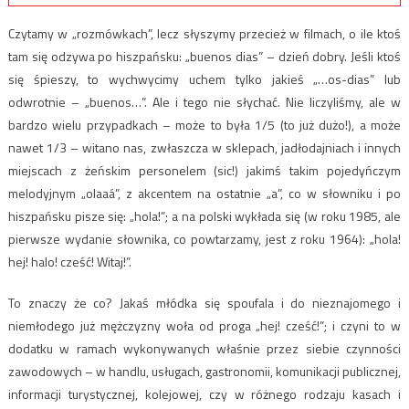
Czytamy w „rozmówkach”, lecz słyszymy przecież w filmach, o ile ktoś
tam się odzywa po hiszpańsku: „buenos dias” – dzień dobry. Jeśli ktoś
się śpieszy, to wychwycimy uchem tylko jakieś „…os-dias” lub
odwrotnie – „buenos…”. Ale i tego nie słychać. Nie liczyliśmy, ale w
bardzo wielu przypadkach – może to była 1/5 (to już dużo!), a może
nawet 1/3 – witano nas, zwłaszcza w sklepach, jadłodajniach i innych
miejscach z żeńskim personelem (sic!) jakimś takim pojedyńczym
melodyjnym „olaaá”, z akcentem na ostatnie „a”, co w słowniku i po
hiszpańsku pisze się: „hola!”; a na polski wykłada się (w roku 1985, ale
pierwsze wydanie słownika, co powtarzamy, jest z roku 1964): „hola!
hej! halo! cześć! Witaj!”.
To znaczy że co? Jakaś młódka się spoufala i do nieznajomego i
niemłodego już mężczyzny woła od proga „hej! cześć!”; i czyni to w
dodatku w ramach wykonywanych właśnie przez siebie czynności
zawodowych – w handlu, usługach, gastronomii, komunikacji publicznej,
informacji turystycznej, kolejowej, czy w różnego rodzaju kasach i