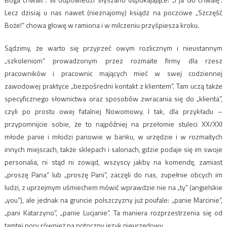
Lecz dzisiaj u nas nawet (nieznajomy) ksiądz na poczciwe „Szczęść
Boże!” chowa głowę w ramiona i w milczeniu przyśpiesza kroku.
Sądzimy, że warto się przyjrzeć owym rozlicznym i nieustannym
„szkoleniom” prowadzonym przez rozmaite firmy dla rzesz
pracowników i pracownic mających mieć w swej codziennej
zawodowej praktyce „bezpośredni kontakt z klientem”. Tam uczą także
specyficznego słownictwa oraz sposobów zwracania się do „klienta”,
czyli po prostu owej fatalnej Nowomowy. I tak, dla przykładu –
przypomnijcie sobie, że to najpóźniej na przełomie stuleci XX/XXI
młode panie i młodzi panowie w banku, w urzędzie i w rozmaitych
innych miejscach, także sklepach i salonach, gdzie podaje się im swoje
personalia, ni stąd ni zowąd, wszyscy jakby na komendę, zamiast
„proszę Pana” lub „proszę Pani”, zaczęli do nas, zupełnie obcych im
ludzi, z uprzejmym uśmiechem mówić wprawdzie nie na „ty” (angielskie
„you”), ale jednak na gruncie polszczyzny już poufale: „panie Marcinie”,
„pani Katarzyno”, „panie Lucjanie”. Ta maniera rozprzestrzenia się od
tamtej pory również na potoczny język nieurzędowy.