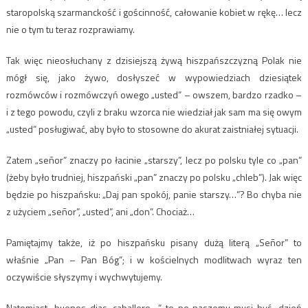
staropolską szarmanckość i gościnność, całowanie kobiet w rękę… lecz
nie o tym tu teraz rozprawiamy.
Tak więc nieosłuchany z dzisiejszą żywą hiszpańszczyzną Polak nie
mógł się, jako żywo, dosłyszeć w wypowiedziach dziesiątek
rozmówców i rozmówczyń owego „usted” – owszem, bardzo rzadko –
i z tego powodu, czyli z braku wzorca nie wiedział jak sam ma się owym
„usted” posługiwać, aby było to stosowne do akurat zaistniałej sytuacji.
Zatem „señor” znaczy po łacinie „starszy”, lecz po polsku tyle co „pan”
(żeby było trudniej, hiszpański „pan” znaczy po polsku „chleb”). Jak więc
będzie po hiszpańsku: „Daj pan spokój, panie starszy…”? Bo chyba nie
z użyciem „señor”, „usted”, ani „don”. Chociaż…
Pamiętajmy także, iż po hiszpańsku pisany dużą literą „Señor” to
właśnie „Pan – Pan Bóg”; i w kościelnych modlitwach wyraz ten
oczywiście słyszymy i wychwytujemy.
Natomiast „buenos dias, caballero…”, to po naszemu musi być „dzień