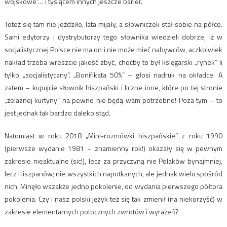
wojskowe”… i tysiącem innych jeszcze barier.
Toteż się tam nie jeździło, lata mijały, a słowniczek stał sobie na półce.
Sami edytorzy i dystrybutorzy tego słownika wiedzieli dobrze, iż w
socjalistycznej Polsce nie ma on i nie może mieć nabywców, aczkolwiek
nakład trzeba wreszcie jakość zbyć, choćby to był księgarski „rynek” li
tylko „socjalistyczny”. „Bonifikata 50%” – głosi nadruk na okładce. A
zatem – kupujcie słownik hiszpański i liczne inne, które po tej stronie
„żelaznej kurtyny” na pewno nie będą wam potrzebne! Poza tym – to
jest jednak tak bardzo daleko stąd.
Natomiast w roku 2018 „Mini-rozmówki hiszpańskie” z roku 1990
(pierwsze wydanie 1981 – znamienny rok!) okazały się w pewnym
zakresie nieaktualne (sic!), lecz za przyczyną nie Polaków bynajmniej,
lecz Hiszpanów; nie wszystkich napotkanych, ale jednak wielu spośród
nich. Minęło wszakże jedno pokolenie, od wydania pierwszego półtora
pokolenia. Czy i nasz polski język też się tak zmienił (na niekorzyść) w
zakresie elementarnych potocznych zwrotów i wyrażeń?