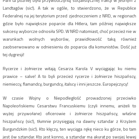
Pani ta później była przywódczynią socjalistycznej frakcji w jednym z
Landtagów (sic!). A tak w ogóle, to stwierdzono, że w Republice
Federalnej na jej terytorium przed zjednoczeniem z NRD, w regionach
gdzie było największe poparcie dla Hitlera, tam później największe
sukcesy wyborcze odnosiła SPD. W NRD natomiast, choć przecież nie w
warunkach wolnych wyborów, prawidłowość taką również
zaobserwowano w odniesieniu do poparcia dla komunistów. Dość już
tej dygresji!
Rycerze i żołnierze witają Cesarza Karola V wyciągając ku niemu
prawice – salve! A to byli przecież rycerze i żołnierze hiszpańscy,
niemieccy, flamandcy, burgundcy, italscy i inni jeszcze. Europejczycy!
W czasie Wojny o Niepodległość prowadzonej przeciwko
Napoleońskiemu Cesarstwu Francuskiemu (czyli innemu, aniżeli to
wyżej przywołane) oficerowie i żołnierze hiszpańscy, właśne
hiszpańscy (sic!), tłumnie przysięgają na dawny sztandar z Krzyżem
Burgundzkim (sic!). Kto klęczy, ten wyciąga rękę nieco ku górze, bo tam
jest ów sztandar. Kto jest konno, a sztandar ma akurat po swojej lewej