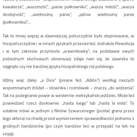
kawalerze”, „waszmość”, „panie pułkowniku”, „wasza miłość”, „wasza
dostojność”, „wielmożny panie”, „jaśnie wielmożny panie
(pułkowniku)”…
Tak to mniej więcej w dawniejszej polszczyźnie było stopniowane, w
hiszpańszczyźnie i w innych językach przecież też. Jednakże Rewolucja
i w tym zakresie przyniosła „urawniłowkę”; na podstawie owych
pobieżnych słuchowych obserwacji zdaje nam się, że zjawisko to
sięgnęło czy nie bardziej języka hiszpańskiego niż polskiego.
Idźmy więc dalej: „a Dios” (pisane też: „Adiós”) według naszych
wspomnianych źródeł – słownika i rozmówek – znaczy „do widzenia”.
Tak na pożegnanie powie w westernie meksykański jeździec. Może też
powiedzieć rzecz dosłownie: „hasta luego” lub „hasta la vista”. To
ostatnie mówi w jednym z filmów Szwarceneger (postać grana przez
tego aktora) na chwilę przed wymierzeniem sprawiedliwości jednemu z
groźnych bandziorów (po czym bandzior leci w przepaść na łeb na
szyję).