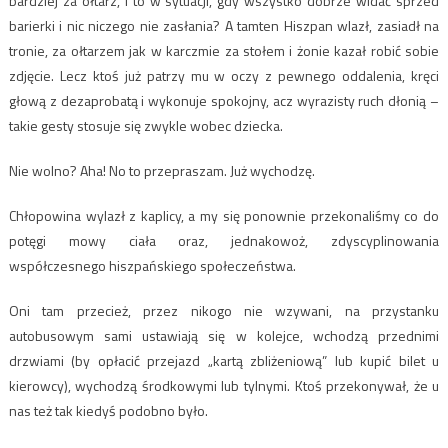
bardziej za ołtarz, i to w sytuacji, gdy wszystko dobrze widać sprzed
barierki i nic niczego nie zasłania? A tamten Hiszpan wlazł, zasiadł na
tronie, za ołtarzem jak w karczmie za stołem i żonie kazał robić sobie
zdjęcie. Lecz ktoś już patrzy mu w oczy z pewnego oddalenia, kręci
głową z dezaprobatą i wykonuje spokojny, acz wyrazisty ruch dłonią –
takie gesty stosuje się zwykle wobec dziecka.
Nie wolno? Aha! No to przepraszam. Już wychodzę.
Chłopowina wylazł z kaplicy, a my się ponownie przekonaliśmy co do
potęgi mowy ciała oraz, jednakowoż, zdyscyplinowania
współczesnego hiszpańskiego społeczeństwa.
Oni tam przecież, przez nikogo nie wzywani, na przystanku
autobusowym sami ustawiają się w kolejce, wchodzą przednimi
drzwiami (by opłacić przejazd „kartą zbliżeniową” lub kupić bilet u
kierowcy), wychodzą środkowymi lub tylnymi. Ktoś przekonywał, że u
nas też tak kiedyś podobno było.