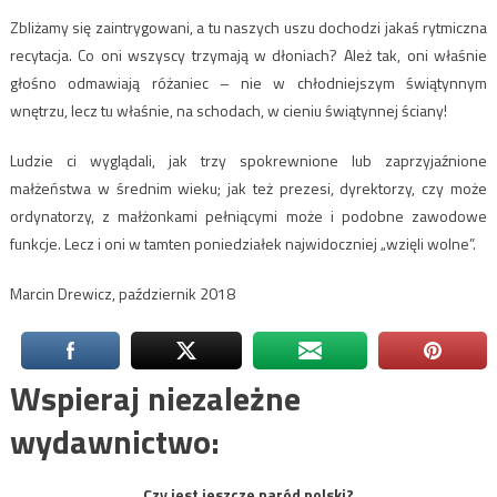
Zbliżamy się zaintrygowani, a tu naszych uszu dochodzi jakaś rytmiczna
recytacja. Co oni wszyscy trzymają w dłoniach? Ależ tak, oni właśnie
głośno odmawiają różaniec – nie w chłodniejszym świątynnym
wnętrzu, lecz tu właśnie, na schodach, w cieniu świątynnej ściany!
Ludzie ci wyglądali, jak trzy spokrewnione lub zaprzyjaźnione
małżeństwa w średnim wieku; jak też prezesi, dyrektorzy, czy może
ordynatorzy, z małżonkami pełniącymi może i podobne zawodowe
funkcje. Lecz i oni w tamten poniedziałek najwidoczniej „wzięli wolne”.
Marcin Drewicz, październik 2018
Wspieraj niezależne
wydawnictwo:
Czy jest jeszcze naród polski?