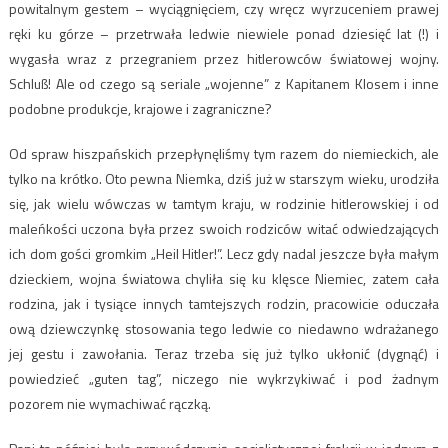
powitalnym gestem – wyciągnięciem, czy wręcz wyrzuceniem prawej
ręki ku górze – przetrwała ledwie niewiele ponad dziesięć lat (!) i
wygasła wraz z przegraniem przez hitlerowców światowej wojny.
Schluß! Ale od czego są seriale „wojenne” z Kapitanem Klosem i inne
podobne produkcje, krajowe i zagraniczne?
Od spraw hiszpańskich przepłynęliśmy tym razem do niemieckich, ale
tylko na krótko. Oto pewna Niemka, dziś już w starszym wieku, urodziła
się, jak wielu wówczas w tamtym kraju, w rodzinie hitlerowskiej i od
maleńkości uczona była przez swoich rodziców witać odwiedzających
ich dom gości gromkim „Heil Hitler!”. Lecz gdy nadal jeszcze była małym
dzieckiem, wojna światowa chyliła się ku klęsce Niemiec, zatem cała
rodzina, jak i tysiące innych tamtejszych rodzin, pracowicie oduczała
ową dziewczynkę stosowania tego ledwie co niedawno wdrażanego
jej gestu i zawołania. Teraz trzeba się już tylko ukłonić (dygnąć) i
powiedzieć „guten tag”, niczego nie wykrzykiwać i pod żadnym
pozorem nie wymachiwać rączką.