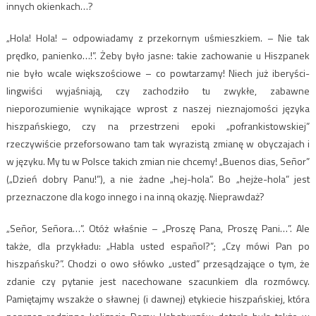
innych okienkach…?
„Hola! Hola! – odpowiadamy z przekornym uśmieszkiem. – Nie tak
prędko, panienko…!”. Żeby było jasne: takie zachowanie u Hiszpanek
nie było wcale większościowe – co powtarzamy! Niech już iberyści-
lingwiści wyjaśniają, czy zachodziło tu zwykłe, zabawne
nieporozumienie wynikające wprost z naszej nieznajomości języka
hiszpańskiego, czy na przestrzeni epoki „pofrankistowskiej”
rzeczywiście przeforsowano tam tak wyrazistą zmianę w obyczajach i
w języku. My tu w Polsce takich zmian nie chcemy! „Buenos dias, Señor”
(„Dzień dobry Panu!”), a nie żadne „hej-hola”. Bo „hejże-hola” jest
przeznaczone dla kogo innego i na inną okazję. Nieprawdaż?
„Señor, Señora…”. Otóż właśnie – „Proszę Pana, Proszę Pani…”. Ale
także, dla przykładu: „Habla usted español?”; „Czy mówi Pan po
hiszpańsku?”. Chodzi o owo słówko „usted” przesądzające o tym, że
zdanie czy pytanie jest nacechowane szacunkiem dla rozmówcy.
Pamiętajmy wszakże o sławnej (i dawnej) etykiecie hiszpańskiej, która