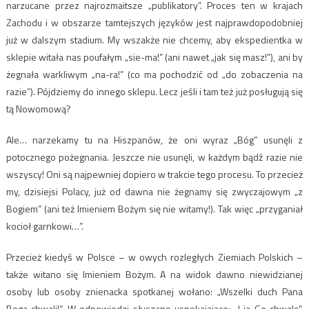
narzucane przez najrozmaitsze „publikatory”. Proces ten w krajach
Zachodu i w obszarze tamtejszych języków jest najprawdopodobniej
już w dalszym stadium. My wszakże nie chcemy, aby ekspedientka w
sklepie witała nas poufałym „sie-ma!” (ani nawet „jak się masz!”), ani by
żegnała warkliwym „na-ra!” (co ma pochodzić od „do zobaczenia na
razie”). Pójdziemy do innego sklepu. Lecz jeśli i tam też już posługują się
tą Nowomową?
Ale… narzekamy tu na Hiszpanów, że oni wyraz „Bóg” usunęli z
potocznego pożegnania. Jeszcze nie usunęli, w każdym bądź razie nie
wszyscy! Oni są najpewniej dopiero w trakcie tego procesu. To przecież
my, dzisiejsi Polacy, już od dawna nie żegnamy się zwyczajowym „z
Bogiem” (ani też Imieniem Bożym się nie witamy!). Tak więc „przyganiał
kocioł garnkowi…”.
Przecież kiedyś w Polsce – w owych rozległych Ziemiach Polskich –
także witano się Imieniem Bożym. A na widok dawno niewidzianej
osoby lub osoby znienacka spotkanej wołano: „Wszelki duch Pana
Boga chwali!”. W odpowiedzi słyszano uspokajające: „I ja Go chwalę”.