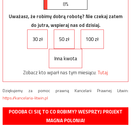
8%
Uważasz, że robimy dobrą robotę? Nie czekaj zatem
do jutra, wspieraj nas od dzisiaj.
30 zł
50 zł
100 zł
Inna kwota
Zobacz kto wparł nas tym miesiącu:
Tutaj
Dziękujemy za pomoc prawną Kancelarii Prawnej Litwin:
https://kancelaria-litwin.pl
PODOBA CI SIĘ TO CO ROBIMY? WESPRZYJ PROJEKT
MAGNA POLONIA!