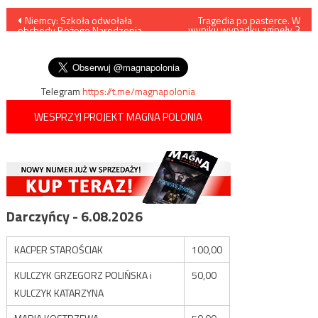
Nawigacja
Niemcy: Szkoła odwołała
Tragedia po pasterce. W
wyniku wypadku zginęły 3
obchody Bożego Narodzenia
osoby
wpisu
po skardze wniesionej przez
muzułmańską uczennicę
Telegram
https://t.me/magnapolonia
WESPRZYJ PROJEKT MAGNA POLONIA
Darczyńcy - 6.08.2026
KACPER STAROŚCIAK
100,00
KULCZYK GRZEGORZ POLIŃSKA i
50,00
KULCZYK KATARZYNA