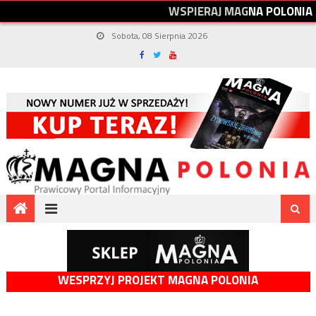
W
S
P
I
E
R
A
J
M
A
G
N
A
P
O
L
O
N
I
A
Sobota, 08 Sierpnia 2026
WESPRZYJ PROJEKT MAGNA POLONIA