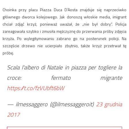
Choinka przy placu Piazza Duca D’Aosta znajduje się naprzeciwko
głównego dworca kolejowego. Jak donoszą włoskie media, imigrant
chciał zdjąć krzyż, ponieważ uważał, że „nie był dobry”. Policja
zareagowała szybko i zmusiła mężczyznę do przerwania próby zdjęcia
krzyża. Po wylegitymowaniu zabrano go na posterunek policji. Na
szczęście drzewo nie ucierpiało zbytnio, także krzyż przetrwał tę
próbę.
Scala l'albero di Natale in piazza per togliere la
croce: fermato migrante
https://t.co/fzVUbft6bW
— ilmessaggero (@ilmessaggeroit)
23 grudnia
2017