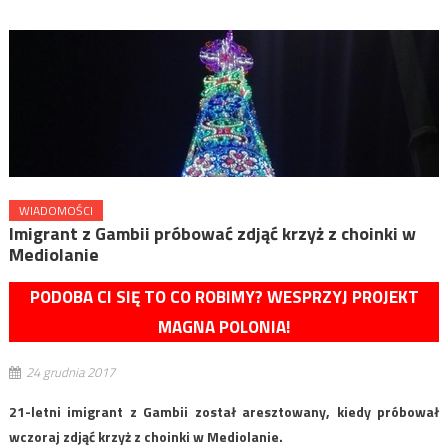
WIADOMOŚCI
Imigrant z Gambii próbować zdjąć krzyż z choinki w
Mediolanie
PODOBA CI SIĘ TO CO ROBIMY? WESPRZYJ PROJEKT
MAGNA POLONIA!
24 grudnia 2017
21-letni imigrant z Gambii został aresztowany, kiedy próbował
wczoraj zdjąć krzyż z choinki w Mediolanie.