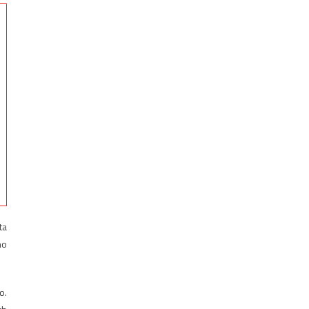
ta
no
o.