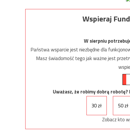
Wspieraj Fund
W sierpniu potrzebu
Państwa wsparcie jest niezbędne dla funkcjonow
Masz świadomość tego jak ważne jest przetrw
wspie
Uważasz, że robimy dobrą robotę? Ni
30 zł
50 zł
Zobacz kto w