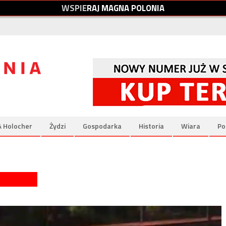
W
S
P
I
E
R
A
J
M
A
G
N
A
P
O
L
O
N
I
A
& Holocher
Żydzi
Gospodarka
Historia
Wiara
Po