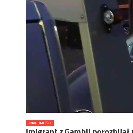
WIADOMOŚCI
Imigrant z Gambii porozbijał