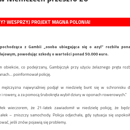
MY? WESPRZYJ PROJEKT MAGNA POLONIA!
pochodząca z Gambii „osoba ubiegająca się o azyl” rozbiła pon
jowym, powodując szkody o wartości ponad 50.000 euro.
obiekcie, co podejrzany, Gambijczyk przy użyciu żelaznego pręta rozb
lanach… poinformował policję.
 mężczyzna najwyraźniej podjął w niedzielę bunt się w schronisku d
 i rowery, a za pomocą śrubokręta wybił dziury w oponach rowerowych.”
łek wieczorem, że 21-latek zawiadomił w niedzielę policję, że będz
łek – zniszczy samochody. Policja odjechała, gdy sytuacja się uspokoił
ować, jeśli znów pojawią się problemy.