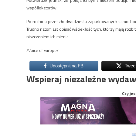
Potwierdził jednak, że policjanci byli zmuszeni podjąć 
współlokatorów.
Po rozbiciu przeszło dwudziestu zaparkowanych samochodów 
Trudno natomiast opisać wściekłość tych, którzy mają rozbit
niszczeniem ich mienia.
/Voice of Europe/
Udostępnij na FB
Twee
Wspieraj niezależne wydaw
Czy jes