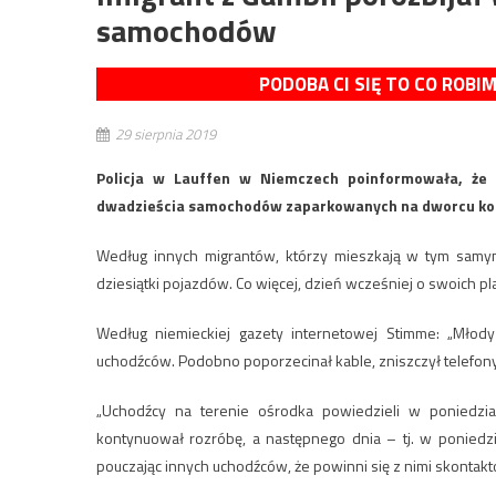
samochodów
PODOBA CI SIĘ TO CO ROBI
29 sierpnia 2019
Policja w Lauffen w Niemczech poinformowała, że 
dwadzieścia samochodów zaparkowanych na dworcu kole
Według innych migrantów, którzy mieszkają w tym samym 
dziesiątki pojazdów. Co więcej, dzień wcześniej o swoich p
Według niemieckiej gazety internetowej Stimme: „Młody
uchodźców. Podobno poporzecinał kable, zniszczył telefony
„Uchodźcy na terenie ośrodka powiedzieli w poniedzia
kontynuował rozróbę, a następnego dnia – tj. w poniedzia
pouczając innych uchodźców, że powinni się z nimi skontakt