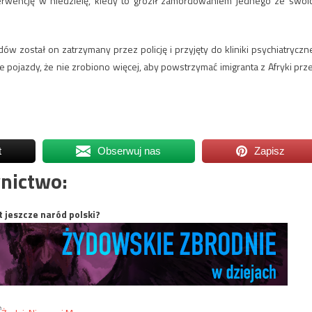
interwencję w niedzielę, kiedy to groził zamordowaniem jednego ze swoi
został on zatrzymany przez policję i przyjęty do kliniki psychiatryczne
e pojazdy, że nie zrobiono więcej, aby powstrzymać imigranta z Afryki prz
t
Obserwuj nas
Zapisz
nictwo:
t jeszcze naród polski?