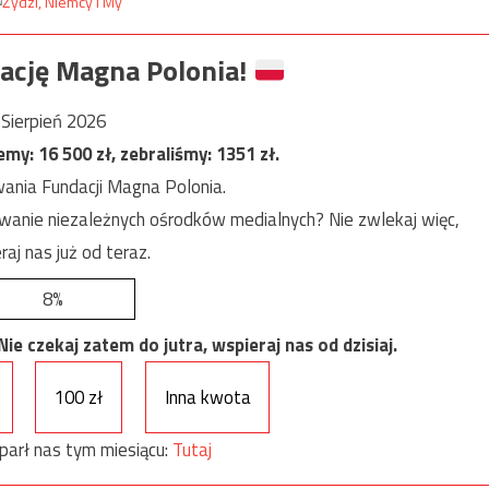
ację Magna Polonia!
Sierpień 2026
jemy:
16 500
zł, zebraliśmy:
1351
zł.
ania Fundacji Magna Polonia.
anie niezależnych ośrodków medialnych? Nie zwlekaj więc,
raj nas już od teraz.
8%
e czekaj zatem do jutra, wspieraj nas od dzisiaj.
100 zł
Inna kwota
parł nas tym miesiącu:
Tutaj