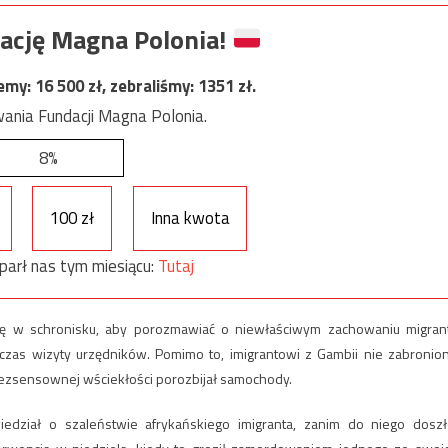
ację Magna Polonia!
jemy:
16 500
zł, zebraliśmy:
1351
zł.
ania Fundacji Magna Polonia.
8%
100 zł
Inna kwota
parł nas tym miesiącu:
Tutaj
 się w schronisku, aby porozmawiać o niewłaściwym zachowaniu migran
czas wizyty urzędników. Pomimo to, imigrantowi z Gambii nie zabronio
 bezsensownej wściekłości porozbijał samochody.
iedział o szaleństwie afrykańskiego imigranta, zanim do niego doszł