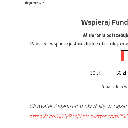
Augustowie.
Wspieraj Fund
W sierpniu potrzebu
Państwa wsparcie jest niezbędne dla funkcjonow
30 zł
50 zł
Zobacz kto w
Obywatel Afganistanu ukrył się w cięża
https://t.co/uj7iyRasjX
pic.twitter.com/f