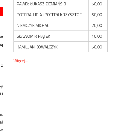
PAWEŁ ŁUKASZ ZIEMIAŃSKI
50,00
POTERA LIDIA i POTERA KRZYSZTOF
50,00
NIEMCZYK MICHAŁ
20,00
SŁAWOMIR PIĄTEK
10,00
 w
ją
KAMIL JAN KOWALCZYK
50,00
Więcej...
 z
py
 i
i.
ał
 w