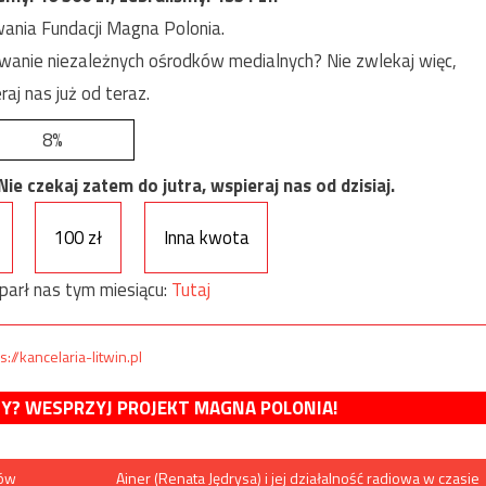
ania Fundacji Magna Polonia.
anie niezależnych ośrodków medialnych? Nie zwlekaj więc,
raj nas już od teraz.
8%
e czekaj zatem do jutra, wspieraj nas od dzisiaj.
100 zł
Inna kwota
parł nas tym miesiącu:
Tutaj
s://kancelaria-litwin.pl
MY? WESPRZYJ PROJEKT MAGNA POLONIA!
ków
Ainer (Renata Jędrysa) i jej działalność radiowa w czasie