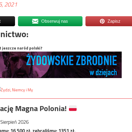
5, 2021
t
Obserwuj nas
Zapisz
nictwo:
t jeszcze naród polski?
ację Magna Polonia!
Sierpień 2026
jemy:
16 500
zł, zebraliśmy:
1351
zł.