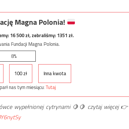
ację Magna Polonia!
jemy:
16 500
zł, zebraliśmy:
1351
zł.
ania Fundacji Magna Polonia.
8%
100 zł
Inna kwota
parł nas tym miesiącu:
Tutaj
rówce wypełnionej cytrynami 🍋🍋 czytaj więcej 👉
9OY6nytSy