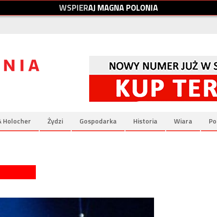
W
S
P
I
E
R
A
J
M
A
G
N
A
P
O
L
O
N
I
A
& Holocher
Żydzi
Gospodarka
Historia
Wiara
Po