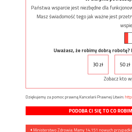
Państwa wsparcie jest niezbędne dla funkcjonow
Masz świadomość tego jak ważne jest przetrw
wspie
Uważasz, że robimy dobrą robotę? Ni
30 zł
50 zł
Zobacz kto w
Dziękujemy za pomoc prawną Kancelarii Prawnej Litwin:
http
PODOBA CI SIĘ TO CO ROBI
Nawigacja
Ministerstwo Zdrowia: Mamy 14.151 nowych przypad