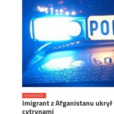
WIADOMOŚCI
Imigrant z Afganistanu ukrył
cytrynami