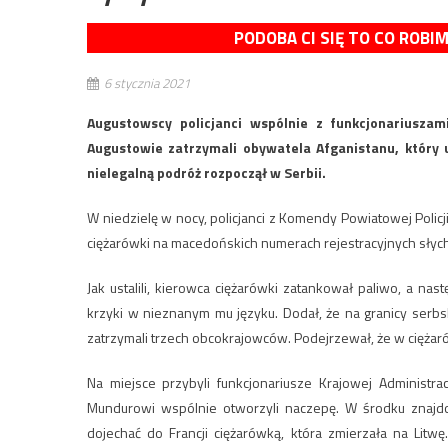
PODOBA CI SIĘ TO CO ROBI
6 stycznia 2021
Augustowscy policjanci wspólnie z funkcjonariuszam
Augustowie zatrzymali obywatela Afganistanu, który u
nielegalną podróż rozpoczął w Serbii.
W niedzielę w nocy, policjanci z Komendy Powiatowej Policj
ciężarówki na macedońskich numerach rejestracyjnych słychać
Jak ustalili, kierowca ciężarówki zatankował paliwo, a nas
krzyki w nieznanym mu języku. Dodał, że na granicy serbsko
zatrzymali trzech obcokrajowców. Podejrzewał, że w cięża
Na miejsce przybyli funkcjonariusze Krajowej Administra
Mundurowi wspólnie otworzyli naczepę. W środku znajdow
dojechać do Francji ciężarówką, która zmierzała na Litw