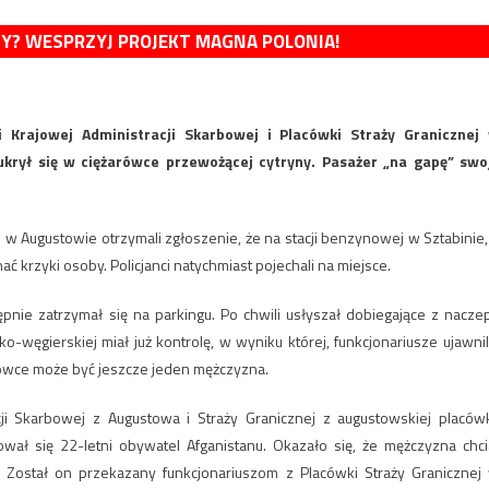
MY? WESPRZYJ PROJEKT MAGNA POLONIA!
i Krajowej Administracji Skarbowej i Placówki Straży Granicznej
krył się w ciężarówce przewożącej cytryny. Pasażer „na gapę” swo
i w Augustowie otrzymali zgłoszenie, że na stacji benzynowej w Sztabinie,
 krzyki osoby. Policjanci natychmiast pojechali na miejsce.
tępnie zatrzymał się na parkingu. Po chwili usłyszał dobiegające z nacze
-węgierskiej miał już kontrolę, w wyniku której, funkcjonariusze ujawnili
rówce może być jeszcze jeden mężczyzna.
cji Skarbowej z Augustowa i Straży Granicznej z augustowskiej placówk
ał się 22-letni obywatel Afganistanu. Okazało się, że mężczyzna chci
ę. Został on przekazany funkcjonariuszom z Placówki Straży Granicznej