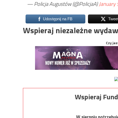
— Policja Augustów (@PolicjaA)
January 
Udostępnij na FB
Twee
Wspieraj niezależne wydaw
Czy jes
Wspieraj Fund
W sierpniu potrzebu