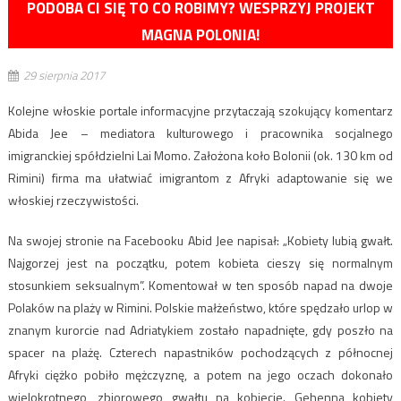
PODOBA CI SIĘ TO CO ROBIMY? WESPRZYJ PROJEKT
MAGNA POLONIA!
29 sierpnia 2017
Kolejne włoskie portale informacyjne przytaczają szokujący komentarz
Abida Jee – mediatora kulturowego i pracownika socjalnego
imigranckiej spółdzielni Lai Momo. Założona koło Bolonii (ok. 130 km od
Rimini) firma ma ułatwiać imigrantom z Afryki adaptowanie się we
włoskiej rzeczywistości.
Na swojej stronie na Facebooku Abid Jee napisał: „Kobiety lubią gwałt.
Najgorzej jest na początku, potem kobieta cieszy się normalnym
stosunkiem seksualnym”. Komentował w ten sposób napad na dwoje
Polaków na plaży w Rimini. Polskie małżeństwo, które spędzało urlop w
znanym kurorcie nad Adriatykiem zostało napadnięte, gdy poszło na
spacer na plażę. Czterech napastników pochodzących z północnej
Afryki ciężko pobiło mężczyznę, a potem na jego oczach dokonało
wielokrotnego, zbiorowego gwałtu na kobiecie. Gehenna kobiety