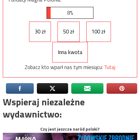
8%
30 zł
50 zł
100 zł
Inna kwota
Zobacz kto wparł nas tym miesiącu:
Tutaj
Wspieraj niezależne
wydawnictwo:
Czy jest jeszcze naród polski?