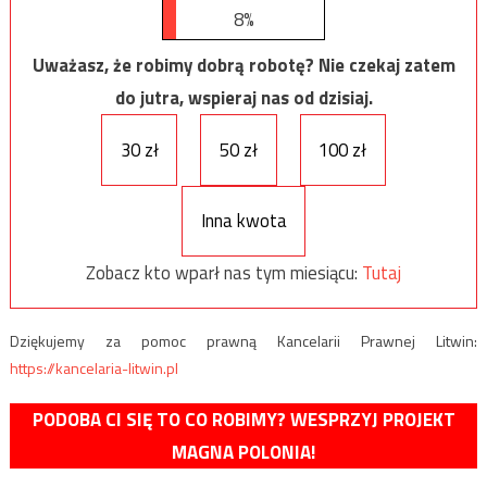
8%
Uważasz, że robimy dobrą robotę? Nie czekaj zatem
do jutra, wspieraj nas od dzisiaj.
30 zł
50 zł
100 zł
Inna kwota
Zobacz kto wparł nas tym miesiącu:
Tutaj
Dziękujemy za pomoc prawną Kancelarii Prawnej Litwin:
https://kancelaria-litwin.pl
PODOBA CI SIĘ TO CO ROBIMY? WESPRZYJ PROJEKT
MAGNA POLONIA!