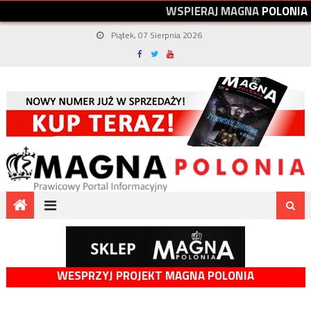
W
S
P
I
E
R
A
J
M
A
G
N
A
P
O
L
O
N
I
A
Piątek, 07 Sierpnia 2026
WESPRZYJ PROJEKT MAGNA POLONIA