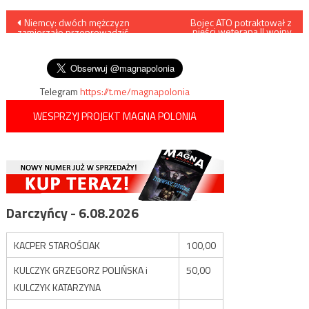
Nawigacja
Niemcy: dwóch mężczyzn
Bojec ATO potraktował z
pięści weterana II wojny
zamierzało przeprowadzić
światowej /film/
wpisu
zamachy na lewicowych
polityków
Telegram
https://t.me/magnapolonia
WESPRZYJ PROJEKT MAGNA POLONIA
Darczyńcy - 6.08.2026
KACPER STAROŚCIAK
100,00
KULCZYK GRZEGORZ POLIŃSKA i
50,00
KULCZYK KATARZYNA