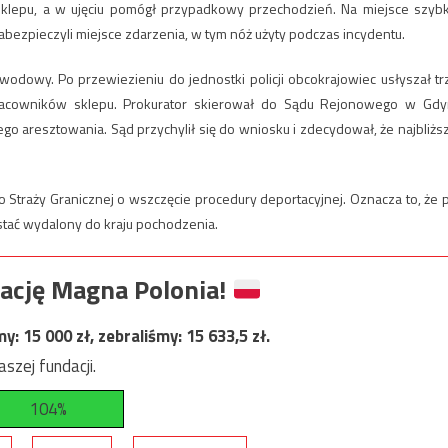
sklepu, a w ujęciu pomógł przypadkowy przechodzień. Na miejsce szyb
 zabezpieczyli miejsce zdarzenia, w tym nóż użyty podczas incydentu.
owodowy. Po przewiezieniu do jednostki policji obcokrajowiec usłyszał tr
racowników sklepu. Prokurator skierował do Sądu Rejonowego w Gdy
aresztowania. Sąd przychylił się do wniosku i zdecydował, że najbliżs
 Straży Granicznej o wszczęcie procedury deportacyjnej. Oznacza to, że 
tać wydalony do kraju pochodzenia.
ację Magna Polonia!
my:
15 000
zł, zebraliśmy:
15 633,5
zł.
szej fundacji.
104%