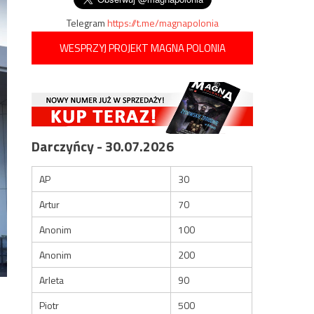
Telegram
https://t.me/magnapolonia
WESPRZYJ PROJEKT MAGNA POLONIA
Darczyńcy - 30.07.2026
AP
30
Artur
70
Anonim
100
Anonim
200
Arleta
90
Piotr
500