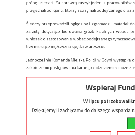
próbę ucieczki. Za sprawcą ruszył jeden z pracowników 
przyjechali policjanci, którzy zatrzymali podejrzanego oraz
Śledczy przeprowadzili oględziny i zgromadzili materiał d
zarzuty dotyczące kierowania gróźb karalnych wobec p
wniosek o zastosowanie wobec podejrzanego tymczasowego 
trzy miesiące mężczyzna spędzi w areszcie.
Jednocześnie Komenda Miejska Policji w Gdyni wystąpiła do
zakończeniu postępowania karnego cudzoziemiec może zos
Wspieraj Fund
W lipcu potrzebowaliś
Dziękujemy! i zachęcamy do dalszego wsparcia na