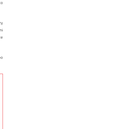
ko
zy
ni
ze
po