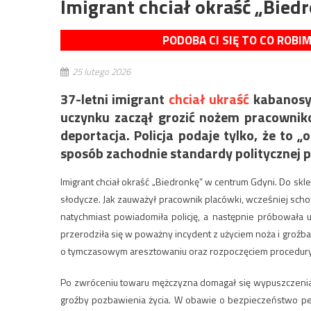
Imigrant chciał okraść „Bied
PODOBA CI SIĘ TO CO ROBI
25 lutego 2026
37-letni imigrant
chciał ukraść
kabanosy 
uczynku zaczął grozić nożem pracowniko
deportacja. Policja podaje tylko, że to 
sposób zachodnie standardy politycznej p
Imigrant chciał okraść „Biedronkę” w centrum Gdyni. Do skl
słodycze. Jak zauważył pracownik placówki, wcześniej schow
natychmiast powiadomiła policję, a następnie próbowała 
przerodziła się w poważny incydent z użyciem noża i groźb
o tymczasowym aresztowaniu oraz rozpoczęciem procedury 
Po zwróceniu towaru mężczyzna domagał się wypuszczenia z
groźby pozbawienia życia. W obawie o bezpieczeństwo per