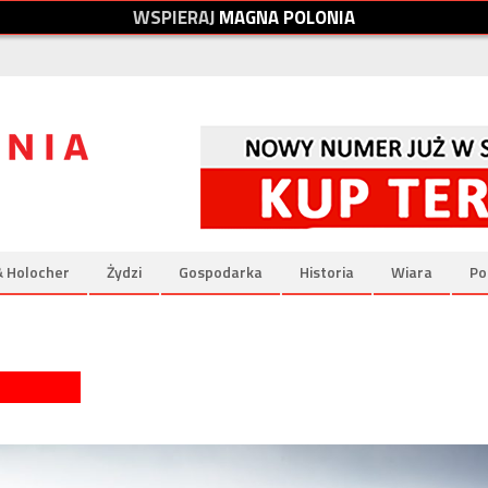
W
S
P
I
E
R
A
J
M
A
G
N
A
P
O
L
O
N
I
A
& Holocher
Żydzi
Gospodarka
Historia
Wiara
Po