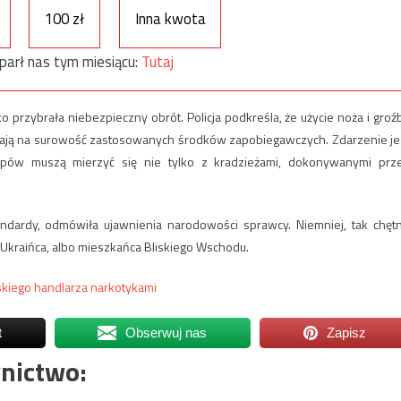
100 zł
Inna kwota
parł nas tym miesiącu:
Tutaj
 przybrała niebezpieczny obrót. Policja podkreśla, że użycie noża i groź
ają na surowość zastosowanych środków zapobiegawczych. Zdarzenie je
lepów muszą mierzyć się nie tylko z kradzieżami, dokonywanymi prz
tandardy, odmówiła ujawnienia narodowości sprawcy. Niemniej, tak chęt
 Ukraińca, albo mieszkańca Bliskiego Wschodu.
skiego handlarza narkotykami
t
Obserwuj nas
Zapisz
nictwo: