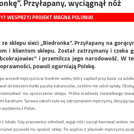
ronkę”. Przyłapany, wyciągnął nóż
MY? WESPRZYJ PROJEKT MAGNA POLONIA!
ze sklepu sieci „Biedronka”. Przyłapany na gorąc
m i klientom sklepu. Został zatrzymany i czeka 
„obcokrajowiec” i przemilcza jego narodowość. W t
oprawności, powoli ogarniają Polskę.
epu wszedł mężczyzna w średnim wieku, który zapłacił przy kasie za wódkę
ał do kieszeni kurtki paczkę kabanosów, za które nie uiścił opłaty. Obsłu
uniemożliwić mu opuszczenie sklepu. Próba kradzieży niewielkiego towa
ami karalnymi. Sprawa zakończyła się zatrzymaniem mężczyzny, decyzją są
wydalenia z Polski.
 lokalu. Gdy pracownicy odmówili, wyjął nóż i zaczął kierować wobec ni
sonel pozwolił mu opuścić sklep. Po wyjściu z placówki mężczyzna podj