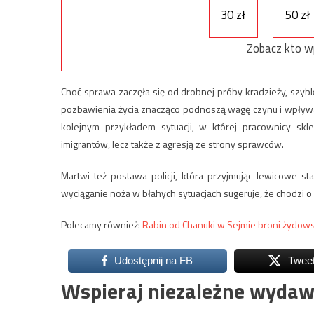
30 zł
50 zł
Zobacz kto w
Choć sprawa zaczęła się od drobnej próby kradzieży, szybko
pozbawienia życia znacząco podnoszą wagę czynu i wpływ
kolejnym przykładem sytuacji, w której pracownicy sk
imigrantów, lecz także z agresją ze strony sprawców.
Martwi też postawa policji, która przyjmując lewicowe s
wyciąganie noża w błahych sytuacjach sugeruje, że chodzi o
Polecamy również:
Rabin od Chanuki w Sejmie broni żydow
Udostępnij na FB
Twee
Wspieraj niezależne wydaw