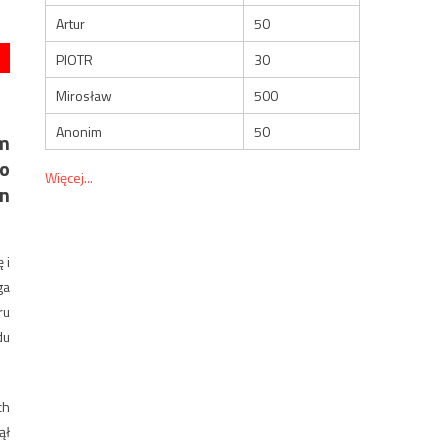
Artur
50
PIOTR
30
Mirosław
500
Anonim
50
ym
go
Więcej...
en
 i
ga
ru
du
ch
ął