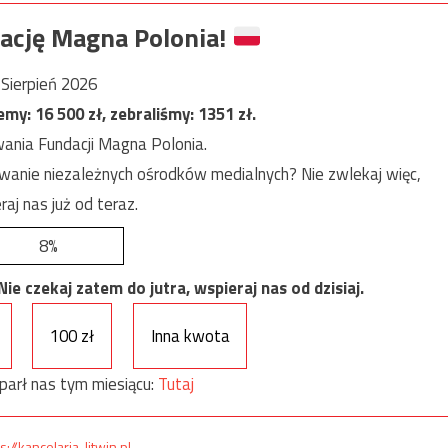
ację Magna Polonia!
Sierpień 2026
jemy:
16 500
zł, zebraliśmy:
1351
zł.
ania Fundacji Magna Polonia.
anie niezależnych ośrodków medialnych? Nie zwlekaj więc,
raj nas już od teraz.
8%
e czekaj zatem do jutra, wspieraj nas od dzisiaj.
100 zł
Inna kwota
parł nas tym miesiącu:
Tutaj
s://kancelaria-litwin.pl