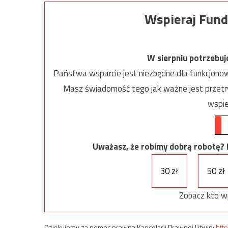
Wspieraj Fund
W sierpniu potrzebu
Państwa wsparcie jest niezbędne dla funkcjonow
Masz świadomość tego jak ważne jest przetrw
wspie
Uważasz, że robimy dobrą robotę? Ni
30 zł
50 zł
Zobacz kto w
Dziękujemy za pomoc prawną Kancelarii Prawnej Litwin:
http