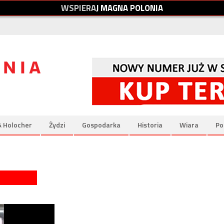
W
S
P
I
E
R
A
J
M
A
G
N
A
P
O
L
O
N
I
A
& Holocher
Żydzi
Gospodarka
Historia
Wiara
Po