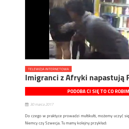
TELEWIZJA INTERNETOWA
Imigranci z Afryki napastują 
PODOBA CI SIĘ TO CO ROBI
30 marca 2017
Do czego w praktyce prowadzi multikulti, możemy uczyć się 
Niemcy czy Szwecja. Tu mamy kolejny przykład: