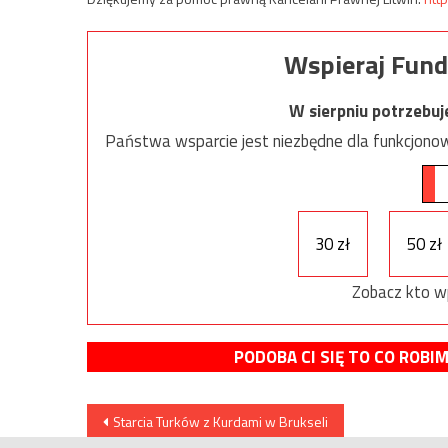
Wspieraj Fund
W sierpniu potrzebu
Państwa wsparcie jest niezbędne dla funkcjonow
30 zł
50 zł
Zobacz kto w
PODOBA CI SIĘ TO CO ROBI
Nawigacja
Starcia Turków z Kurdami w Brukseli