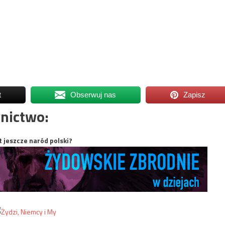
t
Obserwuj nas
Zapisz
nictwo:
t jeszcze naród polski?