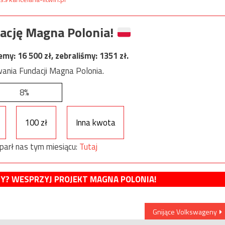
ację Magna Polonia!
jemy:
16 500
zł, zebraliśmy:
1351
zł.
ania Fundacji Magna Polonia.
8%
100 zł
Inna kwota
parł nas tym miesiącu:
Tutaj
MY? WESPRZYJ PROJEKT MAGNA POLONIA!
Gnijące Volkswageny