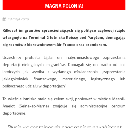
MAGNA POLONIA!
19 maja 2019
Kilkuset imigrantów sprzeciwiających się polityce azylowej rządu
wtargnęło na Terminal 2 lotniska Roissy pod Paryżem, domagając
się rozmów z kierownictwem Air France oraz premierem.
Uczestnicy protestu żądali oni natychmiastowego zaprzestania
deportacji nielegalnych imigrantów. Domagali się oni nadto od linii
lotniczych, jak wynika z wydanego oświadczenia, „zaprzestania
jakiegokolwiek finansowego, materialnego, logistycznego lub
politycznego udziału w deportacjach”.
To właśnie lotnisko stało się celem akcji, ponieważ w mieście Mesnil-
Amelot (Seine-et-Marne) znajduje się administracyjne centrum
deportacyjne.
Plusieurs centaines de sans papiers envahissent