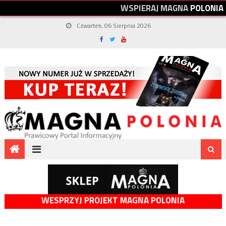
W
S
P
I
E
R
A
J
M
A
G
N
A
P
O
L
O
N
I
A
Czwartek, 06 Sierpnia 2026
WESPRZYJ PROJEKT MAGNA POLONIA