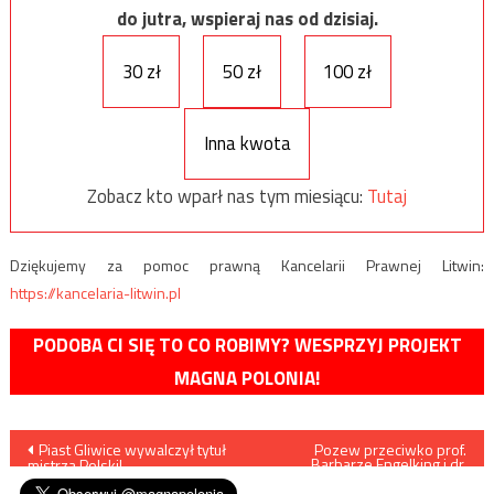
do jutra, wspieraj nas od dzisiaj.
30 zł
50 zł
100 zł
Inna kwota
Zobacz kto wparł nas tym miesiącu:
Tutaj
Dziękujemy za pomoc prawną Kancelarii Prawnej Litwin:
https://kancelaria-litwin.pl
PODOBA CI SIĘ TO CO ROBIMY? WESPRZYJ PROJEKT
MAGNA POLONIA!
Nawigacja
Piast Gliwice wywalczył tytuł
Pozew przeciwko prof.
Barbarze Engelking i dr.
mistrza Polski!
Janowi Grabowskiemu za
wpisu
publikowanie kłamstw