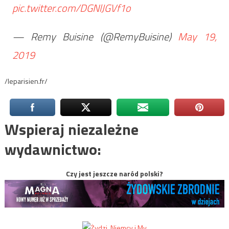
pic.twitter.com/DGNlJGVf1o
— Remy Buisine (@RemyBuisine)
May 19,
2019
/leparisien.fr/
Wspieraj niezależne
wydawnictwo:
Czy jest jeszcze naród polski?