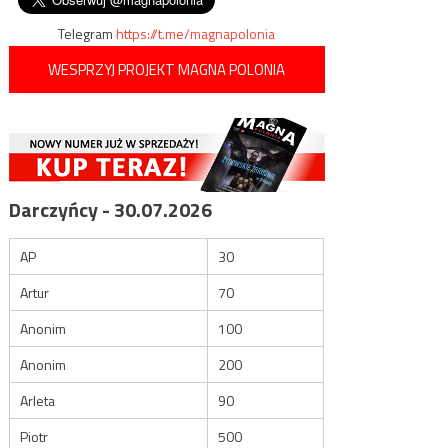
Telegram
https://t.me/magnapolonia
WESPRZYJ PROJEKT MAGNA POLONIA
Darczyńcy - 30.07.2026
AP
30
Artur
70
Anonim
100
Anonim
200
Arleta
90
Piotr
500