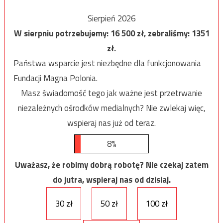
Sierpień 2026
W sierpniu potrzebujemy:
16 500
zł, zebraliśmy:
1351
zł.
Państwa wsparcie jest niezbędne dla funkcjonowania
Fundacji Magna Polonia.
Masz świadomość tego jak ważne jest przetrwanie
niezależnych ośrodków medialnych? Nie zwlekaj więc,
wspieraj nas już od teraz.
8%
Uważasz, że robimy dobrą robotę? Nie czekaj zatem
do jutra, wspieraj nas od dzisiaj.
30 zł
50 zł
100 zł