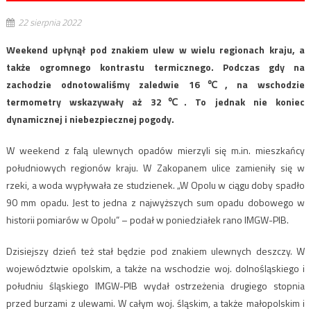
22 sierpnia 2022
Weekend upłynął pod znakiem ulew w wielu regionach kraju, a
także ogromnego kontrastu termicznego. Podczas gdy na
zachodzie odnotowaliśmy zaledwie 16℃, na wschodzie
termometry wskazywały aż 32℃. To jednak nie koniec
dynamicznej i niebezpiecznej pogody.
W weekend z falą ulewnych opadów mierzyli się m.in. mieszkańcy
południowych regionów kraju. W Zakopanem ulice zamieniły się w
rzeki, a woda wypływała ze studzienek. „W Opolu w ciągu doby spadło
90 mm opadu. Jest to jedna z najwyższych sum opadu dobowego w
historii pomiarów w Opolu” – podał w poniedziałek rano IMGW-PIB.
Dzisiejszy dzień też stał będzie pod znakiem ulewnych deszczy. W
województwie opolskim, a także na wschodzie woj. dolnośląskiego i
południu śląskiego IMGW-PIB wydał ostrzeżenia drugiego stopnia
przed burzami z ulewami. W całym woj. śląskim, a także małopolskim i