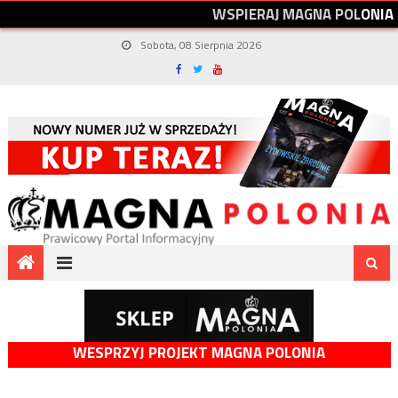
W
S
P
I
E
R
A
J
M
A
G
N
A
P
O
L
O
N
I
A
Sobota, 08 Sierpnia 2026
WESPRZYJ PROJEKT MAGNA POLONIA