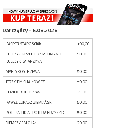
Darczyńcy - 6.08.2026
KACPER STAROŚCIAK
100,00
KULCZYK GRZEGORZ POLIŃSKA i
50,00
KULCZYK KATARZYNA
MARIA KOSTRZEWA
50,00
JERZY T MICHAJŁOWICZ
50,00
KOZIOŁ BOGUSŁAW
35,00
PAWEŁ ŁUKASZ ZIEMIAŃSKI
50,00
POTERA LIDIA i POTERA KRZYSZTOF
50,00
NIEMCZYK MICHAŁ
20,00